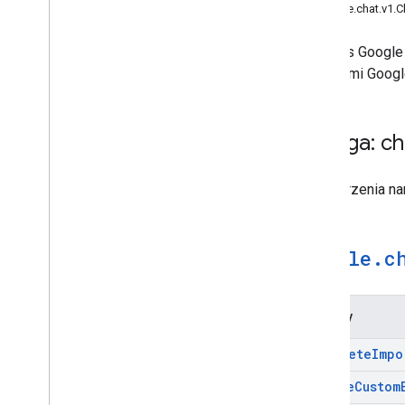
google
.
type
google.chat.v1.C
Dokumentacja REST
Limity
Interfejs Google
zasobami Google
Usługa: ch
Do tworzenia na
google
.
c
Metody
Complete
Impo
Create
Custom