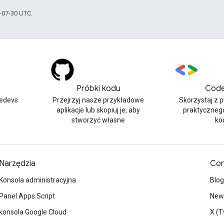
6-07-30 UTC.
Próbki kodu
Code
edevs
Przejrzyj nasze przykładowe
Skorzystaj z 
aplikacje lub skopiuj je, aby
praktyczneg
stworzyć własne
ko
Narzędzia
Con
Konsola administracyjna
Blog
Panel Apps Script
News
konsola Google Cloud
X (T