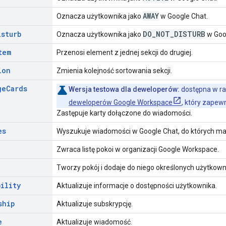
AWAY
Oznacza użytkownika jako
w Google Chat.
isturb
DO
_
NOT
_
DISTURB
Oznacza użytkownika jako
w Goo
tem
Przenosi element z jednej sekcji do drugiej.
ion
Zmienia kolejność sortowania sekcji.
ge
Cards
Wersja testowa dla deweloperów:
dostępna w r
deweloperów Google Workspace
, który zapew
Zastępuje karty dołączone do wiadomości.
es
Wyszukuje wiadomości w Google Chat, do których ma
Zwraca listę pokoi w organizacji Google Workspace.
Tworzy pokój i dodaje do niego określonych użytkown
bility
Aktualizuje informacje o dostępności użytkownika.
ship
Aktualizuje subskrypcję.
e
Aktualizuje wiadomość.