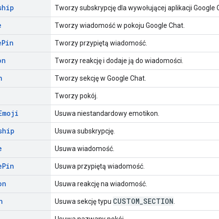
ship
Tworzy subskrypcję dla wywołującej aplikacji Google 
e
Tworzy wiadomość w pokoju Google Chat.
e
Pin
Tworzy przypiętą wiadomość.
on
Tworzy reakcję i dodaje ją do wiadomości.
n
Tworzy sekcję w Google Chat.
Tworzy pokój.
Emoji
Usuwa niestandardowy emotikon.
ship
Usuwa subskrypcję.
e
Usuwa wiadomość.
e
Pin
Usuwa przypiętą wiadomość.
on
Usuwa reakcję na wiadomość.
n
CUSTOM
_
SECTION
Usuwa sekcję typu
.
Usuwa nazwany pokój.