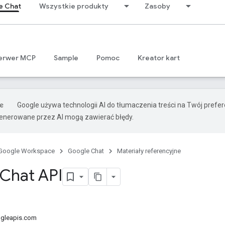
e Chat
Wszystkie produkty
Zasoby
erwer MCP
Sample
Pomoc
Kreator kart
Google używa technologii AI do tłumaczenia treści na Twój prefe
nerowane przez AI mogą zawierać błędy.
Google Workspace
Google Chat
Materiały referencyjne
Chat API
ogleapis.com