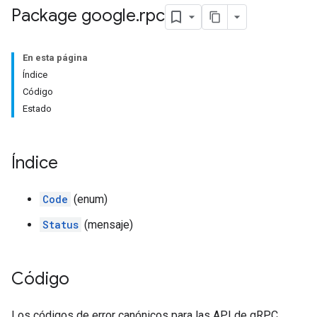
Package google
.
rpc
En esta página
Índice
Código
Estado
Índice
Code
(enum)
Status
(mensaje)
Código
Los códigos de error canónicos para las API de gRPC.