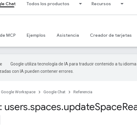
le Chat
Todos los productos
Recursos
 de MCP
Ejemplos
Asistencia
Creador de tarjetas
Google utiliza tecnología de IA para traducir contenido a tu idioma
izadas con IA pueden contener errores.
Google Workspace
Google Chat
Referencia
 users
.
spaces
.
update
Space
Re