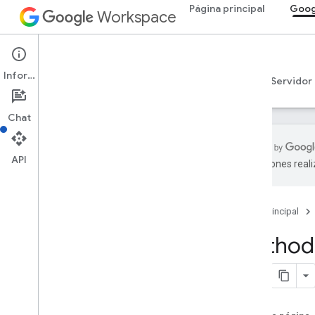
Página principal
Goog
Workspace
Google Chat
Información
Descripción general
Guías
Referencia
Servidor
Chat
API
traducciones real
Descripción general
Referencia de RPC
Página principal
Referencia de REST
Descripción general
Method:
Recursos de REST
custom
Emojis
media
espacios