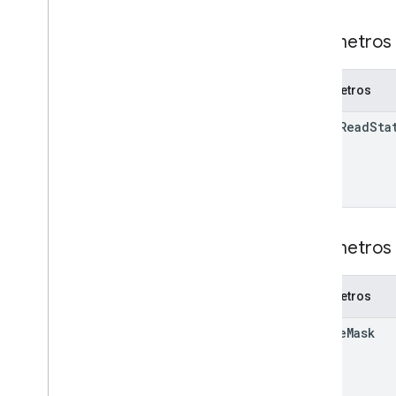
Chat
App
Log
Entry
Tipo de evento de diálogo
Parámetros 
Referencia de datos de Drive
Emoji
Evento
Parámetros
Event
Type
space
Read
Sta
App para host
Section
Item
Usuario
Límites y cuotas
Parámetros 
Parámetros
update
Mask