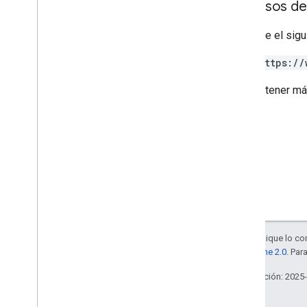
Permisos de
Requiere el sigu
https://
Para obtener má
Salvo que se indique lo con
la
licencia Apache 2.0
. Par
Última actualización: 2025