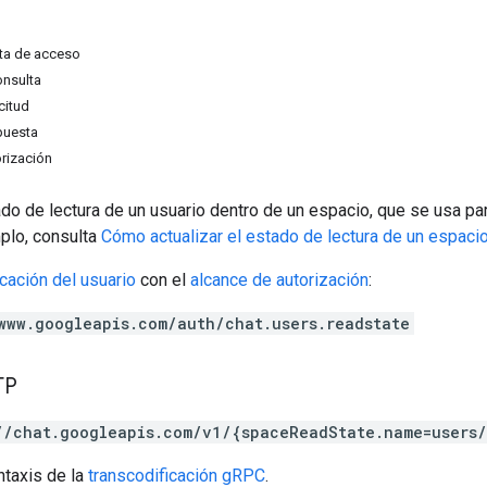
ta de acceso
onsulta
citud
puesta
rización
ado de lectura de un usuario dentro de un espacio, que se usa par
plo, consulta
Cómo actualizar el estado de lectura de un espacio
icación del usuario
con el
alcance de autorización
:
www.googleapis.com/auth/chat.users.readstate
TP
//chat.googleapis.com/v1/{spaceReadState.name=users
ntaxis de la
transcodificación gRPC
.