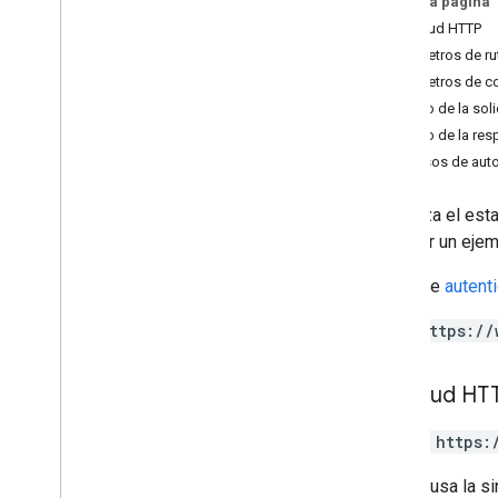
En esta página
Spaces
.
members
Solicitud HTTP
spaces
.
message
Pins
Parámetros de ru
Spaces
.
messages
Parámetros de c
Spaces
.
messages
.
attachments
Cuerpo de la soli
espacios
.
messages
.
reactions
Cuerpo de la res
spaces
.
space
Events
Permisos de auto
users
.
availability
users
.
sections
Actualiza el est
users
.
sections
.
items
Para ver un ejem
users
.
spaces
Descripción general
Requiere
autent
get
Space
Read
State
https://
update
Space
Read
State
users
.
spaces
.
space
Notification
Setting
Solicitud HT
users
.
spaces
.
threads
PATCH https:
Tipos
App
Command
Type
La URL usa la si