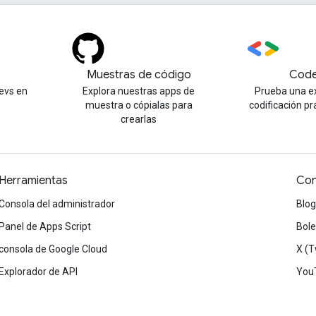
Muestras de código
Code
evs en
Explora nuestras apps de
Prueba una e
muestra o cópialas para
codificación pr
crearlas
Herramientas
Con
Consola del administrador
Blog
Panel de Apps Script
Bole
consola de Google Cloud
X (T
Explorador de API
You