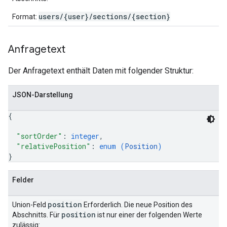
users/{user}/sections/{section}
Format:
Anfragetext
Der Anfragetext enthält Daten mit folgender Struktur:
JSON-Darstellung
{
"sortOrder"
: 
integer
,
"relativePosition"
: 
enum (
Position
)
}
Felder
position
Union-Feld
Erforderlich. Die neue Position des
position
Abschnitts. Für
ist nur einer der folgenden Werte
zulässig: