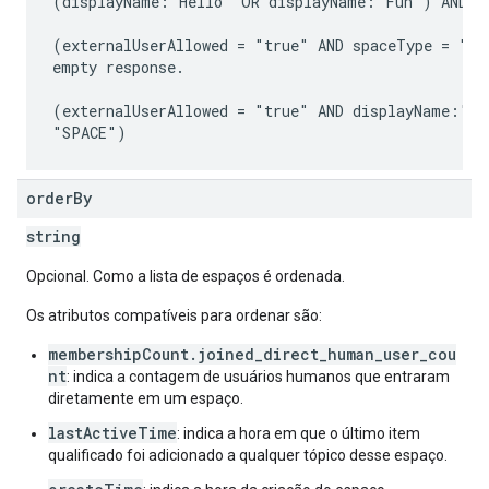
(displayName:"Hello" OR displayName:"Fun") AND sp
(externalUserAllowed = "true" AND spaceType = "SPA
empty response.

(externalUserAllowed = "true" AND displayName:"Hel
order
By
string
Opcional. Como a lista de espaços é ordenada.
Os atributos compatíveis para ordenar são:
membershipCount.joined_direct_human_user_cou
nt
: indica a contagem de usuários humanos que entraram
diretamente em um espaço.
lastActiveTime
: indica a hora em que o último item
qualificado foi adicionado a qualquer tópico desse espaço.