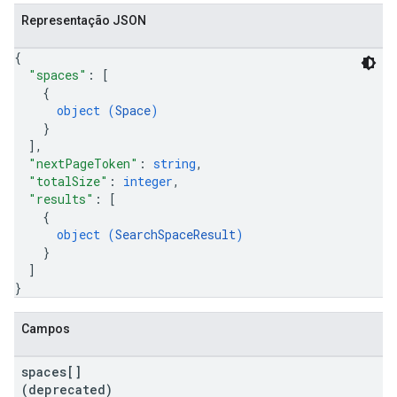
Representação JSON
{
"spaces"
: 
[
{
object (
Space
)
}
]
,
"nextPageToken"
: 
string
,
"totalSize"
: 
integer
,
"results"
: 
[
{
object (
SearchSpaceResult
)
}
]
}
Campos
spaces[]
(deprecated)