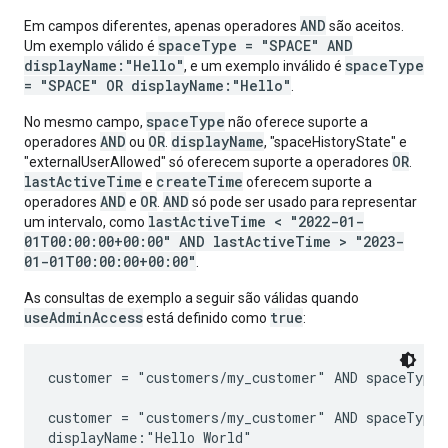
AND
Em campos diferentes, apenas operadores
são aceitos.
spaceType = "SPACE" AND
Um exemplo válido é
displayName:"Hello"
spaceType
, e um exemplo inválido é
= "SPACE" OR displayName:"Hello"
.
spaceType
No mesmo campo,
não oferece suporte a
AND
OR
displayName
operadores
ou
.
, "spaceHistoryState" e
OR
"externalUserAllowed" só oferecem suporte a operadores
.
lastActiveTime
createTime
e
oferecem suporte a
AND
OR
AND
operadores
e
.
só pode ser usado para representar
lastActiveTime < "2022-01-
um intervalo, como
01T00:00:00+00:00" AND lastActiveTime > "2023-
01-01T00:00:00+00:00"
.
As consultas de exemplo a seguir são válidas quando
useAdminAccess
true
está definido como
:
customer = "customers/my_customer" AND spaceType 
customer = "customers/my_customer" AND spaceType 
displayName:"Hello World"
