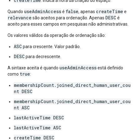
createTime
: indica a hora da criação do espaço.
useAdminAccess
false
createTime
Quando
é
, apenas
e
relevance
DESC
são aceitos para ordenação. Apenas
é
aceito para esses campos em pesquisas não administrativas.
Os valores válidos da operação de ordenação são:
ASC
para crescente. Valor padrão.
DESC
para decrescente.
useAdminAccess
A sintaxe aceita é quando
está definido
true
como
:
membershipCount.joined_direct_human_user_cou
nt DESC
membershipCount.joined_direct_human_user_cou
nt ASC
lastActiveTime DESC
lastActiveTime ASC
createTime DESC