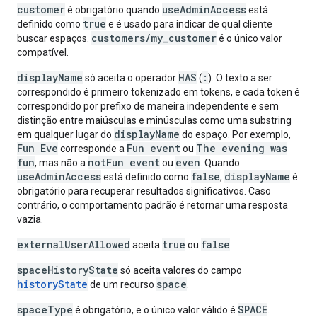
customer
useAdminAccess
é obrigatório quando
está
true
definido como
e é usado para indicar de qual cliente
customers/my_customer
buscar espaços.
é o único valor
compatível.
displayName
HAS
:
só aceita o operador
(
). O texto a ser
correspondido é primeiro tokenizado em tokens, e cada token é
correspondido por prefixo de maneira independente e sem
distinção entre maiúsculas e minúsculas como uma substring
displayName
em qualquer lugar do
do espaço. Por exemplo,
Fun Eve
Fun event
The evening was
corresponde a
ou
fun
notFun event
even
, mas não a
ou
. Quando
useAdminAccess
false
displayName
está definido como
,
é
obrigatório para recuperar resultados significativos. Caso
contrário, o comportamento padrão é retornar uma resposta
vazia.
externalUserAllowed
true
false
aceita
ou
.
spaceHistoryState
só aceita valores do campo
historyState
space
de um recurso
.
spaceType
SPACE
é obrigatório, e o único valor válido é
.