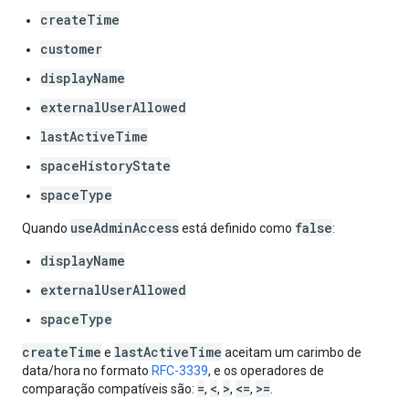
createTime
customer
displayName
externalUserAllowed
lastActiveTime
spaceHistoryState
spaceType
useAdminAccess
false
Quando
está definido como
:
displayName
externalUserAllowed
spaceType
createTime
lastActiveTime
e
aceitam um carimbo de
data/hora no formato
RFC-3339
, e os operadores de
=
<
>
<=
>=
comparação compatíveis são:
,
,
,
,
.