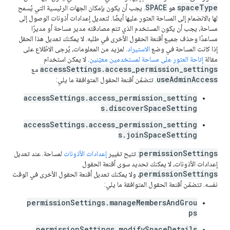
SPACE
spaceType
هو
. يجب أن يكون بإمكان الجهات الرئيسية التي يُسمح
لها بالانضمام إلى المساحة العثور عليها أيضًا. لتعديل إعدادات أذونات الوصول إلى
مساحة، يجب أن يكون المستخدم الذي تتم مصادقته مدير مساحة أو مديرًا
مساعدًا وحذف جميع أقنعة الحقول الأخرى في طلبه. لا يمكنك تعديل هذا الحقل
إذا كانت المساحة في وضع
الاستيراد
. لمزيد من المعلومات، يُرجى الاطّلاع على
مقالة
إتاحة العثور على مساحة لمستخدمين معيّنين
. لا يمكن استخدام
accessSettings.access_permission_settings
مع
useAdminAccess
. تتضمّن أقنعة الحقول المتوافقة ما يلي:
accessSettings.access_permission_setting
s.discoverSpaceSetting
accessSettings.access_permission_setting
s.joinSpaceSetting
permissionSettings
: تتيح تغيير
إعدادات الأذونات
لمساحة. عند تعديل
إعدادات الأذونات، لا يمكنك تحديد سوى أقنعة الحقول
permissionSettings
، ولا يمكنك تعديل أقنعة الحقول الأخرى في الوقت
نفسه. تتضمّن أقنعة الحقول المتوافقة ما يلي:
permissionSettings.manageMembersAndGrou
ps
permissionSettings.modifySpaceDetails