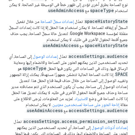
نوع المساحة بطرق أخرى تؤدي إلى ظهور خطأ في الوسيطة غير الصالحة. لا يمكن
useAdminAccess
spaceType
استخدام
مع
.
spaceHistoryState
: تعدّل
إعدادات سجلّ المساحة
من خلال تفعيل
السجلّ أو إيقافه للمساحة. لا يمكن استخدام هذا الحقل إلا إذا كانت إعدادات السجلّ
مفعّلة لمؤسسة Google Workspace. لتعديل حالة سجلّ المساحة، يجب حذف
جميع أقنعة الحقول الأخرى في طلبك. لا يمكن استخدام
useAdminAccess
spaceHistoryState
مع
.
accessSettings.audience
: تعدّل
إعدادات الوصول
إلى المساحة، أي
تحديد المستخدمين الذين يمكنهم العثور على المساحة والانضمام إليها ومعاينة
spaceType
الرسائل فيها، وذلك في المساحات التي يكون فيها الحقل
هو
SPACE
. إذا كانت المساحة الحالية تتضمّن جمهورًا مستهدفًا، يمكنك إزالة الجمهور
وتقييد الوصول إلى المساحة من خلال حذف قيمة قناع الحقل هذا. لتعديل
إعدادات الوصول إلى مساحة، يجب أن يكون المستخدم الذي تتم مصادقته مدير
مساحة وحذف جميع أقنعة الحقول الأخرى في طلبه. لا يمكنك تعديل هذا الحقل
إذا كانت المساحة في وضع
الاستيراد
. لمزيد من المعلومات، يُرجى الاطّلاع على
مقالة
إتاحة العثور على مساحة لمستخدمين معيّنين
. لا يمكن استخدام
useAdminAccess
accessSettings.audience
مع
.
accessSettings.access_permission_settings
: تعدّل
إعدادات أذونات الوصول
إلى المساحة، أي تحديد المستخدمين الذين يمكنهم
العثور على المساحة والانضمام إليها، وذلك في المساحات التي يكون فيها الحقل