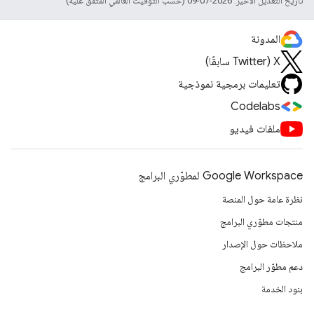
تاريخ التعديل الأخير: 2026-07-09 (حسب التوقيت العالمي المتفَّق عليه)
المدونة
‫X ‏(Twitter سابقًا)
تعليمات برمجية نموذجية
Codelabs
ملفات فيديو
Google Workspace لمطوّري البرامج
نظرة عامة حول المنصة
منتجات مطوّري البرامج
ملاحظات حول الإصدار
دعم مطوّر البرامج
بنود الخدمة