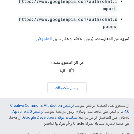
https://www.googleapis.com/auth/chat.i
mport
https://www.googleapis.com/auth/chat.s
paces
لمزيد من المعلومات، يُرجى الاطّلاع على دليل
التفويض
.
هل كان المحتوى مفيدًا؟
إرسال ملاحظات
إنّ محتوى هذه الصفحة مرخّص بموجب
ترخيص Creative Commons Attribution
4.0‏
ما لم يُنصّ على خلاف ذلك، ونماذج الرموز مرخّصة بموجب
ترخيص Apache 2.0‏
.
للاطّلاع على التفاصيل، يُرجى مراجعة
سياسات موقع Google Developers‏
. إنّ Java
هي علامة تجارية مسجَّلة لشركة Oracle و/أو شركائها التابعين.