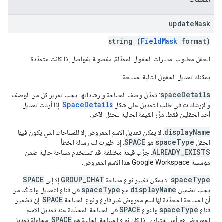
update
Mask
string (
FieldMask
format)
الحقل مطلوب. مسارات الحقول المعدَّلة، مفصولة بفواصل إذا كانت متعدّدة
يمكنك تعديل الحقول التالية لمساحة:
spaceDetails
: تعدّل وصف المساحة وإرشاداتها. يجب تمرير كل من الوصف
SpaceDetails
والإرشادات في طلب التعديل على شكل
. إذا أردت تعديل
أحد الحقلَين فقط، مرِّر القيمة الحالية للحقل الآخر.
displayName
: لا يمكن تعديل الاسم المعروض إلا للمساحات التي يكون فيها
SPACE
spaceType
الحقل
هو
. إذا ظهرت لك رسالة الخطأ
ALREADY_EXISTS
، جرِّب قيمة مختلفة. قد تستخدم مساحة حالية ضمن
مؤسسة Google Workspace هذا الاسم المعروض.
SPACE
GROUP_CHAT
spaceType
: لا يمكن تغيير نوع مساحة
إلا إلى
.
spaceType
displayName
يجب تضمين
مع
في قناع التعديل والتأكّد من
SPACE
أنّ المساحة المحدّدة لها اسم معروض غير فارغ ونوع المساحة
. إنّ تضمين
SPACE
spaceType
قناع
والنوع
في المساحة المحدّدة عند تعديل الاسم
SPACE
المعروض هو أمر اختياري إذا كان نوع المساحة الحالية هو
. محاولة تعديل