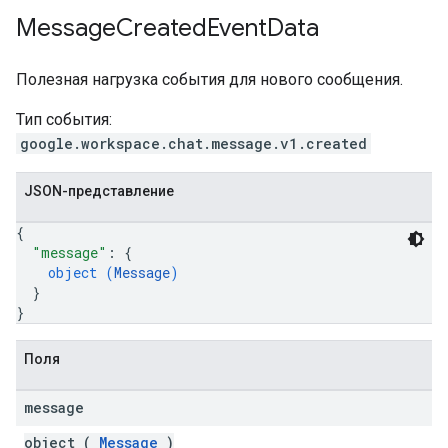
Message
Created
Event
Data
Полезная нагрузка события для нового сообщения.
Тип события:
google.workspace.chat.message.v1.created
JSON-представление
{
"message"
: 
{
object (
Message
)
}
}
Поля
message
object (
Message
)