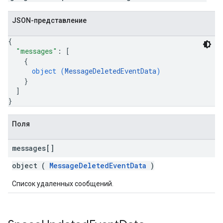
JSON-представление
{
"messages"
: 
[
{
object (
MessageDeletedEventData
)
}
]
}
Поля
messages[]
object (
MessageDeletedEventData
)
Список удаленных сообщений.