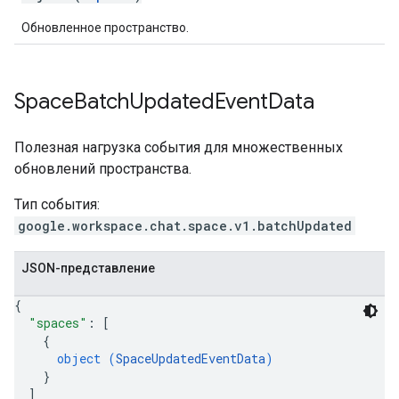
Обновленное пространство.
Space
Batch
Updated
Event
Data
Полезная нагрузка события для множественных
обновлений пространства.
Тип события:
google.workspace.chat.space.v1.batchUpdated
JSON-представление
{
"spaces"
: 
[
{
object (
SpaceUpdatedEventData
)
}
]