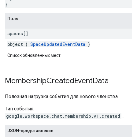
}
Поля
spaces[]
object (
SpaceUpdatedEventData
)
Список обновленных мест.
Membership
Created
Event
Data
Полезная нагрузка события для нового членства.
Тип события:
google.workspace.chat.membership.v1.created
.
JSON-представление