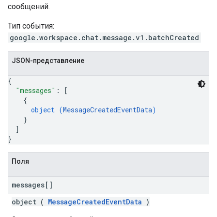
сообщений.
Тип события:
google.workspace.chat.message.v1.batchCreated
JSON-представление
{
"messages"
: 
[
{
object (
MessageCreatedEventData
)
}
]
}
Поля
messages[]
object (
MessageCreatedEventData
)