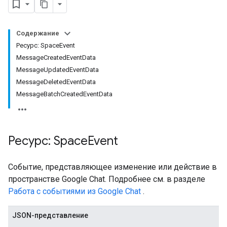
Содержание
Ресурс: SpaceEvent
MessageCreatedEventData
Setting
MessageUpdatedEventData
MessageDeletedEventData
MessageBatchCreatedEventData
Ресурс: Space
Event
Событие, представляющее изменение или действие в
пространстве Google Chat. Подробнее см. в разделе
Работа с событиями из Google Chat
.
JSON-представление