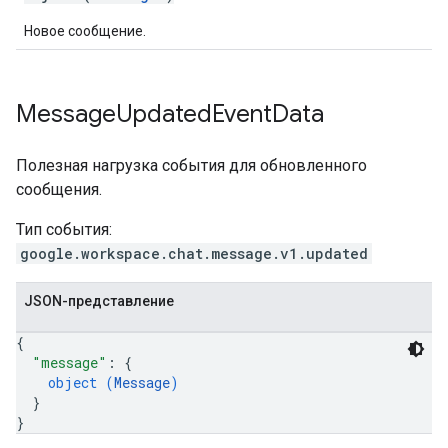
Новое сообщение.
Message
Updated
Event
Data
Полезная нагрузка события для обновленного
сообщения.
Тип события:
google.workspace.chat.message.v1.updated
JSON-представление
{
"message"
: 
{
object (
Message
)
}
}