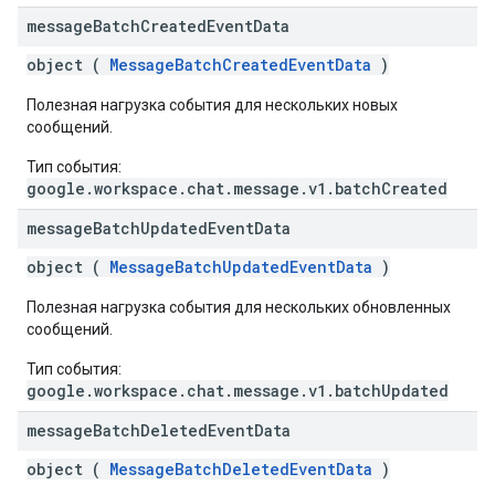
message
Batch
Created
Event
Data
object (
MessageBatchCreatedEventData
)
Полезная нагрузка события для нескольких новых
сообщений.
Тип события:
google.workspace.chat.message.v1.batchCreated
message
Batch
Updated
Event
Data
object (
MessageBatchUpdatedEventData
)
Полезная нагрузка события для нескольких обновленных
сообщений.
Тип события:
google.workspace.chat.message.v1.batchUpdated
message
Batch
Deleted
Event
Data
object (
MessageBatchDeletedEventData
)