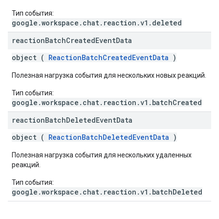
Тип события:
google.workspace.chat.reaction.v1.deleted
reaction
Batch
Created
Event
Data
object (
ReactionBatchCreatedEventData
)
Полезная нагрузка события для нескольких новых реакций.
Тип события:
google.workspace.chat.reaction.v1.batchCreated
reaction
Batch
Deleted
Event
Data
object (
ReactionBatchDeletedEventData
)
Полезная нагрузка события для нескольких удаленных
реакций.
Тип события:
google.workspace.chat.reaction.v1.batchDeleted