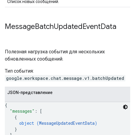
Список новых сообщений.
Message
Batch
Updated
Event
Data
Полезная нагрузка события для нескольких
обновленных сообщений.
Тип события:
google.workspace.chat.message.v1.batchUpdated
JSON-представление
{
"messages"
: 
[
{
object (
MessageUpdatedEventData
)
}