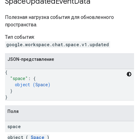
Space
Updated
Event
Data
Полезная нагрузка события для обновленного
пространства.
Тип события:
google.workspace.chat.space.v1.updated
JSON-представление
{
"space"
: 
{
object (
Space
)
}
}
Поля
space
object (
Space
)