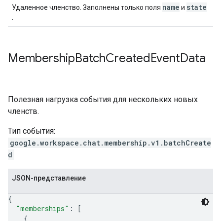
name
state
Удаленное членство. Заполнены только поля
и
.
Membership
Batch
Created
Event
Data
Полезная нагрузка события для нескольких новых
членств.
Тип события:
google.workspace.chat.membership.v1.batchCreate
d
JSON-представление
{
"memberships"
: 
[
{