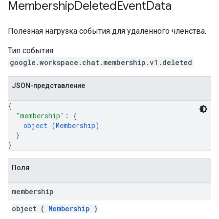
Membership
Deleted
Event
Data
Полезная нагрузка события для удаленного членства.
Тип события:
google.workspace.chat.membership.v1.deleted
JSON-представление
{
"membership"
: 
{
object (
Membership
)
}
}
Поля
membership
object (
Membership
)