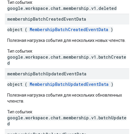
Тип события:
google.workspace.chat.membership.v1.deleted
membership
Batch
Created
Event
Data
object (
MembershipBatchCreatedEventData
)
Полезная нагрузка события для нескольких новых членств.
Тип события:
google.workspace.chat.membership.v1.batchCreate
d
membership
Batch
Updated
Event
Data
object (
MembershipBatchUpdatedEventData
)
Полезная нагрузка события для нескольких обновленных
членств.
Тип события:
google.workspace.chat.membership.v1.batchUpdate
d