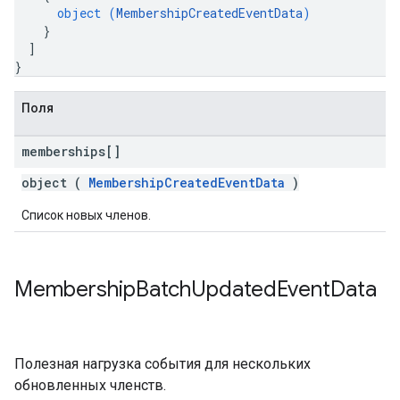
object (
MembershipCreatedEventData
)
}
]
}
Поля
memberships[]
object (
MembershipCreatedEventData
)
Список новых членов.
Membership
Batch
Updated
Event
Data
Полезная нагрузка события для нескольких
обновленных членств.