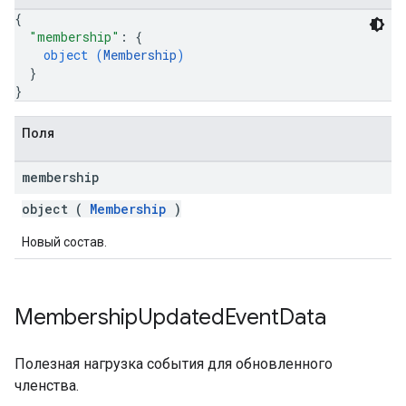
{
"membership"
: 
{
object (
Membership
)
}
}
Поля
membership
object (
Membership
)
Новый состав.
Membership
Updated
Event
Data
Полезная нагрузка события для обновленного
членства.