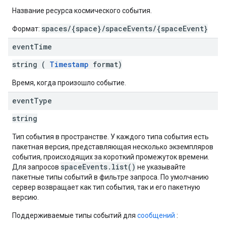
Название ресурса космического события.
spaces/{space}/spaceEvents/{spaceEvent}
Формат:
event
Time
string (
Timestamp
format)
Время, когда произошло событие.
event
Type
string
Тип события в пространстве. У каждого типа события есть
пакетная версия, представляющая несколько экземпляров
события, происходящих за короткий промежуток времени.
spaceEvents.list()
Для запросов
не указывайте
пакетные типы событий в фильтре запроса. По умолчанию
сервер возвращает как тип события, так и его пакетную
версию.
Поддерживаемые типы событий для
сообщений
: