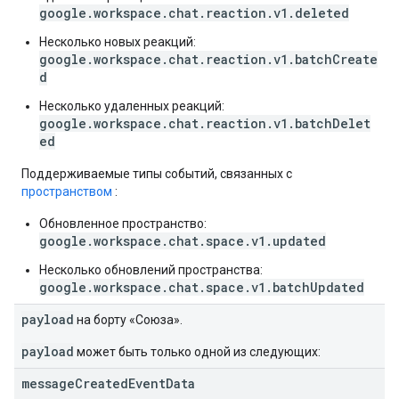
google.workspace.chat.reaction.v1.deleted
Несколько новых реакций:
google.workspace.chat.reaction.v1.batchCreate
d
Несколько удаленных реакций:
google.workspace.chat.reaction.v1.batchDelet
ed
Поддерживаемые типы событий, связанных с
пространством
:
Обновленное пространство:
google.workspace.chat.space.v1.updated
Несколько обновлений пространства:
google.workspace.chat.space.v1.batchUpdated
payload
на борту «Союза».
payload
может быть только одной из следующих:
message
Created
Event
Data