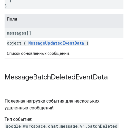
]
}
Поля
messages[]
object (
MessageUpdatedEventData
)
Список обновленных сообщений.
Message
Batch
Deleted
Event
Data
Полезная нагрузка события для нескольких
удаленных сообщений.
Тип события:
google.workspace.chat.message.v1.batchDeleted