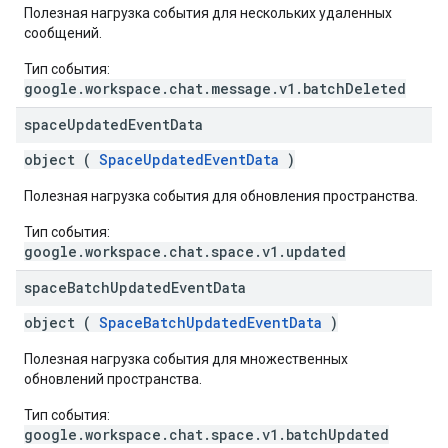
Полезная нагрузка события для нескольких удаленных
сообщений.
Тип события:
google.workspace.chat.message.v1.batchDeleted
space
Updated
Event
Data
object (
SpaceUpdatedEventData
)
Полезная нагрузка события для обновления пространства.
Тип события:
google.workspace.chat.space.v1.updated
space
Batch
Updated
Event
Data
object (
SpaceBatchUpdatedEventData
)
Полезная нагрузка события для множественных
обновлений пространства.
Тип события:
google.workspace.chat.space.v1.batchUpdated