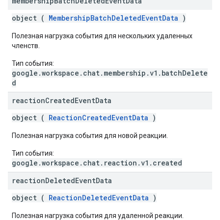
membership
Batch
Deleted
Event
Data
object (
MembershipBatchDeletedEventData
)
Полезная нагрузка события для нескольких удаленных
членств.
Тип события:
google.workspace.chat.membership.v1.batchDelete
d
reaction
Created
Event
Data
object (
ReactionCreatedEventData
)
Полезная нагрузка события для новой реакции.
Тип события:
google.workspace.chat.reaction.v1.created
reaction
Deleted
Event
Data
object (
ReactionDeletedEventData
)
Полезная нагрузка события для удаленной реакции.