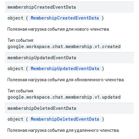
membership
Created
Event
Data
object (
MembershipCreatedEventData
)
Полезная нагрузка события для нового членства.
Тип события:
google.workspace.chat.membership.v1.created
membership
Updated
Event
Data
object (
MembershipUpdatedEventData
)
Полезная нагрузка события для обновленного членства.
Тип события:
google.workspace.chat.membership.v1.updated
membership
Deleted
Event
Data
object (
MembershipDeletedEventData
)
Полезная нагрузка события для удаленного членства.