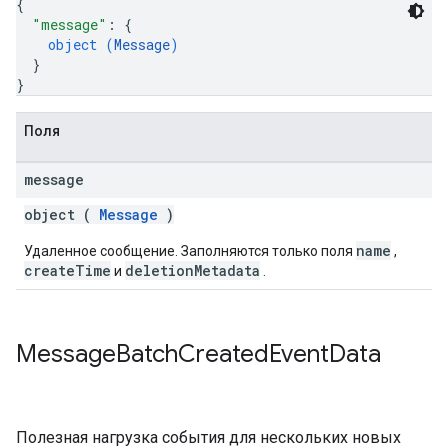
{
"message"
: 
{
object (
Message
)
}
}
Поля
message
object (
Message
)
name
Удаленное сообщение. Заполняются только поля
,
createTime
deletionMetadata
и
.
Message
Batch
Created
Event
Data
Полезная нагрузка события для нескольких новых