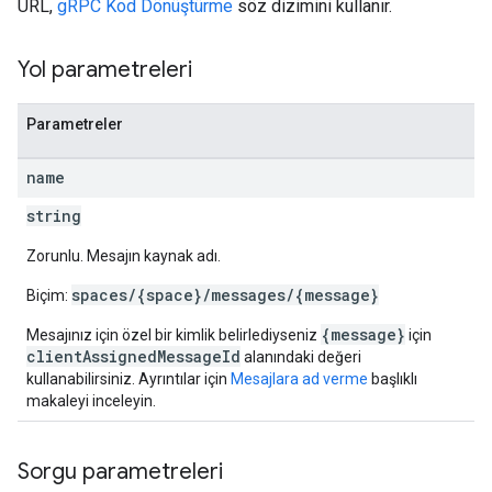
URL,
gRPC Kod Dönüştürme
söz dizimini kullanır.
Yol parametreleri
Parametreler
name
string
Zorunlu. Mesajın kaynak adı.
spaces/{space}/messages/{message}
Biçim:
{message}
Mesajınız için özel bir kimlik belirlediyseniz
için
clientAssignedMessageId
alanındaki değeri
kullanabilirsiniz. Ayrıntılar için
Mesajlara ad verme
başlıklı
makaleyi inceleyin.
Sorgu parametreleri