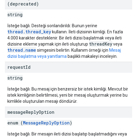
(deprecated)
string
İsteğe bağlı. Desteği sonlandırıldı: Bunun yerine
thread.thread_key
kullanın. İleti dizisinin kimliği. En fazla
4.000 karakter desteklenir. Bir ileti dizisi başlatmak veya ileti
threadKey
dizisine ekleme yapmak için ileti oluşturup
veya
thread.name
simgesini belirtin. Kullanım örneği için
Mesaj
dizisi başlatma veya yanıtlama
başlıklı makaleyi inceleyin.
request
Id
string
İsteğe bağlı. Bu mesaj için benzersiz bir istek kimliği. Mevcut bir
istek kimliğinin belirtilmesi, yeni bir mesaj oluşturmak yerine bu
kimlikle oluşturulan mesajı döndürür.
message
Reply
Option
enum (
MessageReplyOption
)
İsteğe bağlı. Bir mesajın ileti dizisi başlatıp başlatmadığını veya