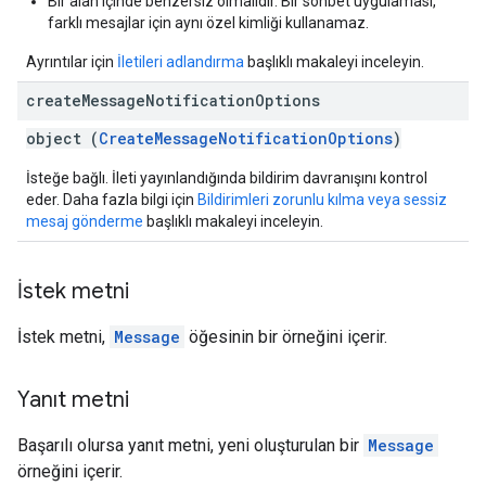
Bir alan içinde benzersiz olmalıdır. Bir sohbet uygulaması,
farklı mesajlar için aynı özel kimliği kullanamaz.
Ayrıntılar için
İletileri adlandırma
başlıklı makaleyi inceleyin.
create
Message
Notification
Options
object (
CreateMessageNotificationOptions
)
İsteğe bağlı. İleti yayınlandığında bildirim davranışını kontrol
eder. Daha fazla bilgi için
Bildirimleri zorunlu kılma veya sessiz
mesaj gönderme
başlıklı makaleyi inceleyin.
İstek metni
İstek metni,
Message
öğesinin bir örneğini içerir.
Yanıt metni
Başarılı olursa yanıt metni, yeni oluşturulan bir
Message
örneğini içerir.