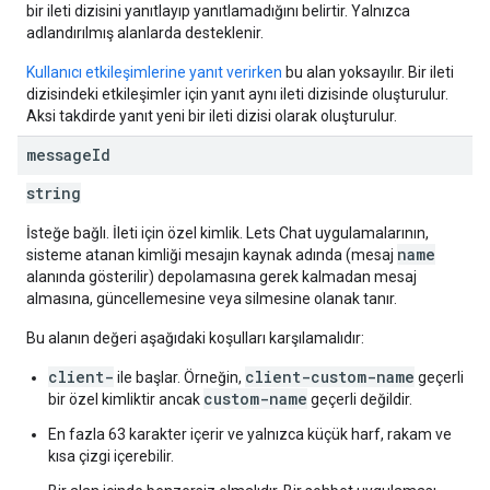
bir ileti dizisini yanıtlayıp yanıtlamadığını belirtir. Yalnızca
adlandırılmış alanlarda desteklenir.
Kullanıcı etkileşimlerine yanıt verirken
bu alan yoksayılır. Bir ileti
dizisindeki etkileşimler için yanıt aynı ileti dizisinde oluşturulur.
Aksi takdirde yanıt yeni bir ileti dizisi olarak oluşturulur.
message
Id
string
İsteğe bağlı. İleti için özel kimlik. Lets Chat uygulamalarının,
name
sisteme atanan kimliği mesajın kaynak adında (mesaj
alanında gösterilir) depolamasına gerek kalmadan mesaj
almasına, güncellemesine veya silmesine olanak tanır.
Bu alanın değeri aşağıdaki koşulları karşılamalıdır:
client-
client-custom-name
ile başlar. Örneğin,
geçerli
custom-name
bir özel kimliktir ancak
geçerli değildir.
En fazla 63 karakter içerir ve yalnızca küçük harf, rakam ve
kısa çizgi içerebilir.