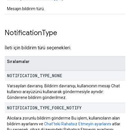
Mesajın bildirim türü.
Notification
Type
İleti için bildirim türü seçenekleri.
Sıralamalar
NOTIFICATION
_
TYPE
_
NONE
Varsayılan davranış. Bildirim davranışı, kullanıcının mesajı Chat
kullanıcı arayüzünü kullanarak göndermesiyle aynıdır:
Gönderene bildirim gönderilmez.
NOTIFICATION
_
TYPE
_
FORCE
_
NOTIFY
Alıcılara zorunlu bildirim gönderme Bu işlem, kullanıcıların alan
bildirim ayarlarını ve
Chat'teki Rahatsız Etmeyin ayarlarını
atlar.
Bu seçenek, cihaz düzeyindeki Rahatsız Etmeyin ayarlarını