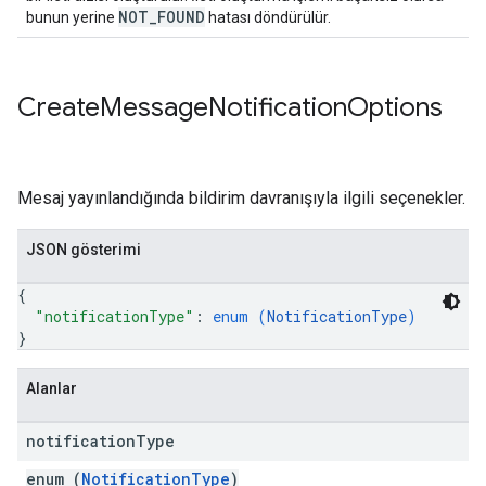
NOT
_
FOUND
bunun yerine
hatası döndürülür.
Create
Message
Notification
Options
Mesaj yayınlandığında bildirim davranışıyla ilgili seçenekler.
JSON gösterimi
{
"notificationType"
: 
enum (
NotificationType
)
}
Alanlar
notification
Type
enum (
NotificationType
)