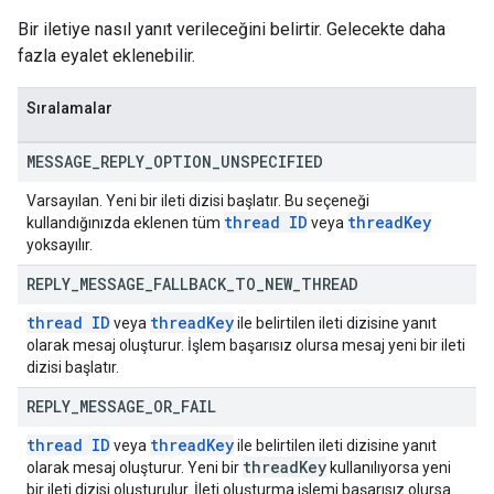
Bir iletiye nasıl yanıt verileceğini belirtir. Gelecekte daha
fazla eyalet eklenebilir.
Sıralamalar
MESSAGE
_
REPLY
_
OPTION
_
UNSPECIFIED
Varsayılan. Yeni bir ileti dizisi başlatır. Bu seçeneği
thread ID
thread
Key
kullandığınızda eklenen tüm
veya
yoksayılır.
REPLY
_
MESSAGE
_
FALLBACK
_
TO
_
NEW
_
THREAD
thread ID
thread
Key
veya
ile belirtilen ileti dizisine yanıt
olarak mesaj oluşturur. İşlem başarısız olursa mesaj yeni bir ileti
dizisi başlatır.
REPLY
_
MESSAGE
_
OR
_
FAIL
thread ID
thread
Key
veya
ile belirtilen ileti dizisine yanıt
thread
Key
olarak mesaj oluşturur. Yeni bir
kullanılıyorsa yeni
bir ileti dizisi oluşturulur. İleti oluşturma işlemi başarısız olursa