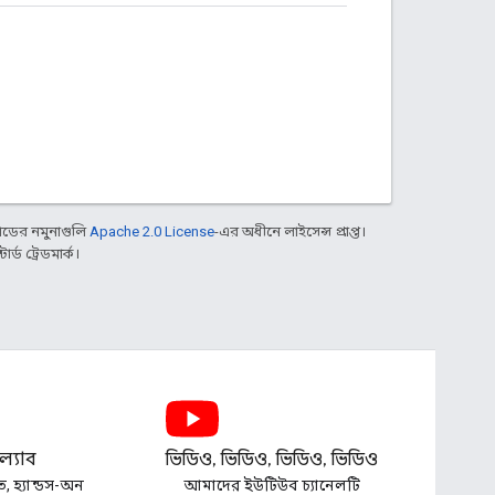
ডের নমুনাগুলি
Apache 2.0 License
-এর অধীনে লাইসেন্স প্রাপ্ত।
্ড ট্রেডমার্ক।
্যাব
ভিডিও, ভিডিও, ভিডিও, ভিডিও
ত, হ্যান্ডস-অন
আমাদের ইউটিউব চ্যানেলটি