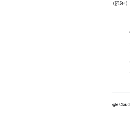
ব্লগ পড়ুন
করুন (টুইটার)
ডেভেলপারদের জন্য Google Workspace
প্ল্যাটফর্ম ওভারভিউ
বিকাশকারী পণ্য
রিলিজ নোট
বিকাশকারী সমর্থন
সেবা পাবার শর্ত
Android
Chrome
Firebase
Google Cloud
শর্তাবলী
গোপনীয়তা
Manage cookies