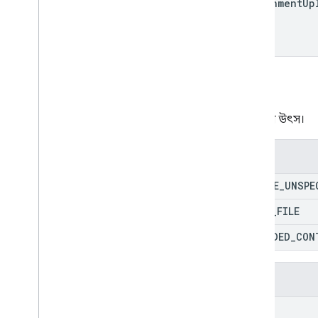
attachment
Up
উৎস
সংযুক্তির উৎস।
এনামস
SOURCE
_
UNSPE
DRIVE
_
FILE
UPLOADED
_
CON
পদ্ধতি
get