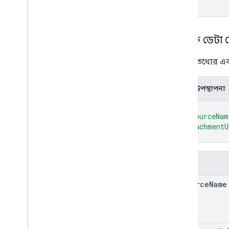
সংযুক্তি ডেটা
সংযুক্তি তথ্যের এ
JSON উপস্থাপনা
{
"resourceNam
"attachmentU
}
ক্ষেত্র
resource
Name