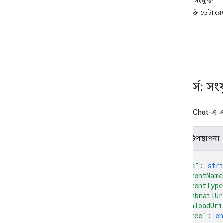
রিসোর্স: সংযুক্তি
spaces
.
members
সংযুক্তি ডেটা র
spaces
.
message
Pins
উৎস
spaces
.
messages
পদ্ধতি
spaces
.
messages
.
attachments
get
ওভারভিউ
পাওয়া
spaces
.
messages
.
reactions
রিসোর্স: সংয
spaces
.
space
Events
ব্যবহারকারী
.
উপলব্ধতা
Google Chat-এ এ
ব্যবহারকারী
.
বিভাগ
ব্যবহারকারী
.
বিভাগ
.
আইটেম
JSON উপস্থাপনা
user
.
space
user
.
spaces
.
space
Notification
{
Setting
"name"
: 
str
user
.
space
.
threads
"contentName
"contentType
প্রকারভেদ
"thumbnailUr
App
Command
Type
"downloadUri
Chat
App
Log
Entry
"source"
: 
e