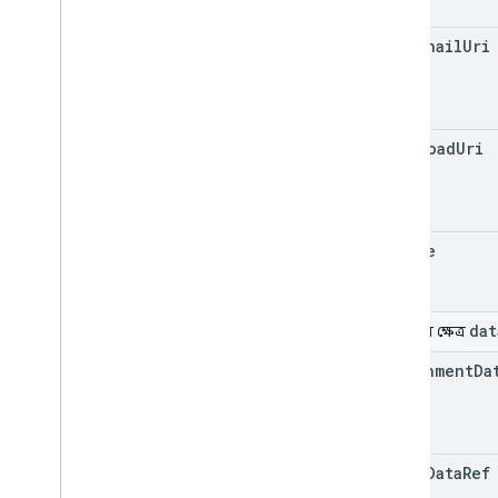
thumbnail
Uri
download
Uri
source
dat
ইউনিয়ন ক্ষেত্র
attachment
Da
drive
Data
Ref