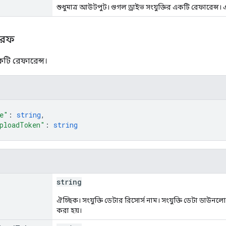
শুধুমাত্র আউটপুট। গুগল ড্রাইভ সংযুক্তির একটি রেফারেন্স। এই
 রেফ
কটি রেফারেন্স।
e"
: 
string
,
ploadToken"
: 
string
string
ঐচ্ছিক। সংযুক্তি ডেটার রিসোর্স নাম। সংযুক্তি ডেটা ডাউনলো
করা হয়।