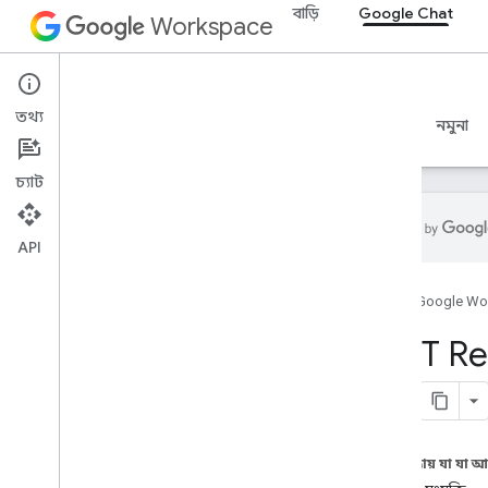
বাড়ি
Google Chat
Workspace
Google Chat
তথ্য
ওভারভিউ
নির্দেশিকা
রেফারেন্স
MCP সার্ভার
নমুনা
চ্যাট
API
ওভারভিউ
হোম
Google Wo
RPC রেফারেন্স
REST রেফারেন্স
REST Re
ওভারভিউ
REST সম্পদ
কাস্টম ইমোজি
মিডিয়া
এই পৃষ্ঠায় যা যা 
স্পেস