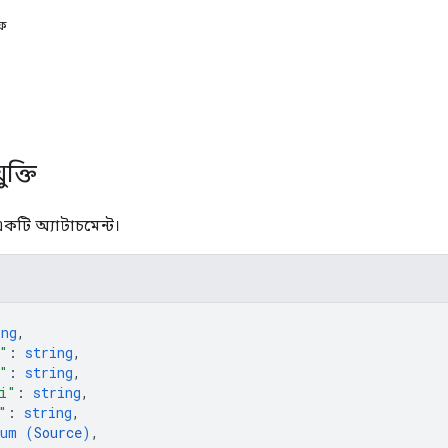
েফ
ুক্তি
কটি অ্যাটাচমেন্ট।
ing
,
"
: 
string
,
"
: 
string
,
i"
: 
string
,
"
: 
string
,
num (
Source
)
,