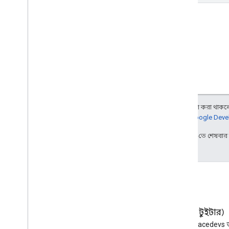
অন্য কিছু উল্লেখ না করা থাকলে,
আরও জানতে,
Google Devel
2026-07-30 UTC-তে শেষবা
ব্লগ
এক্স (টুইটার)
Google Workspace Developers
X-এ @workspacedevs 