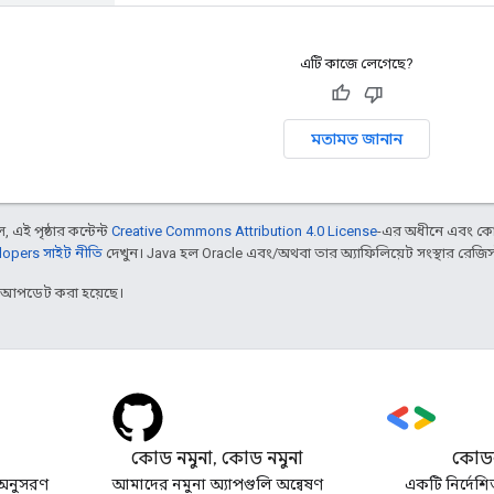
এটি কাজে লেগেছে?
মতামত জানান
 এই পৃষ্ঠার কন্টেন্ট
Creative Commons Attribution 4.0 License
-এর অধীনে এবং কো
opers সাইট নীতি
দেখুন। Java হল Oracle এবং/অথবা তার অ্যাফিলিয়েট সংস্থার রেজিস্টার
র আপডেট করা হয়েছে।
কোড নমুনা, কোড নমুনা
কোডল
অনুসরণ
আমাদের নমুনা অ্যাপগুলি অন্বেষণ
একটি নির্দেশি