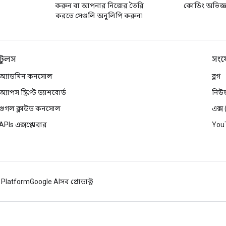
করুন বা আপনার নিজের তৈরি
কোডিং অভিজ্ঞত
করতে সেগুলি অনুলিপি করুন৷
টুলস
সংয
অ্যাডমিন কনসোল
ব্লগ
অ্যাপস স্ক্রিপ্ট ড্যাশবোর্ড
নিউ
গুগল ক্লাউড কনসোল
এক্স
APIs এক্সপ্লোরার
You
 Platform
Google AI
সব প্রোডাক্ট