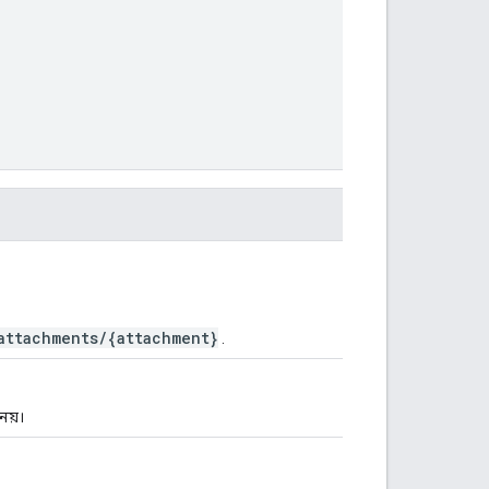
attachments/{attachment}
.
নয়।