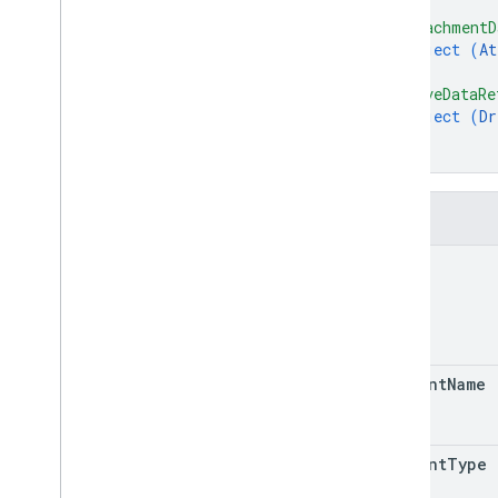
ডায়ালগ ইভেন্ট টাইপ
"attachmentD
Drive
Data
Ref
object (
At
ইমোজি
}
,
ঘটনা
"driveDataRe
ইভেন্টের ধরণ
object (
Dr
হোস্টঅ্যাপ
}
}
বিভাগ আইটেম
ব্যবহারকারী
সীমা এবং কোটা
ক্ষেত্র
name
content
Name
content
Type