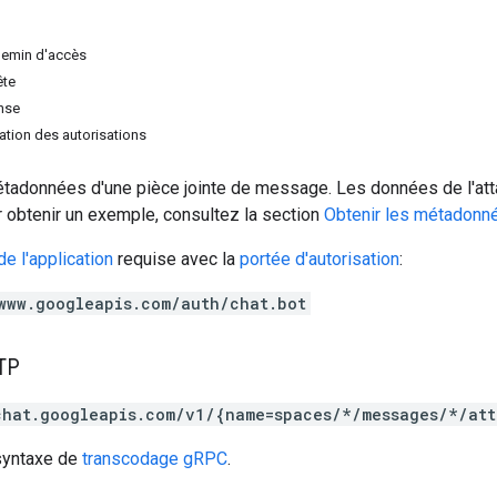
hemin d'accès
ête
nse
tion des autorisations
tadonnées d'une pièce jointe de message. Les données de l'atta
r obtenir un exemple, consultez la section
Obtenir les métadonn
de l'application
requise avec la
portée d'autorisation
:
www.googleapis.com/auth/chat.bot
TP
chat.googleapis.com/v1/{name=spaces/*/messages/*/att
 syntaxe de
transcodage gRPC
.