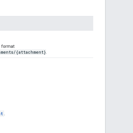
u format
hments/{attachment}
.
nt
.