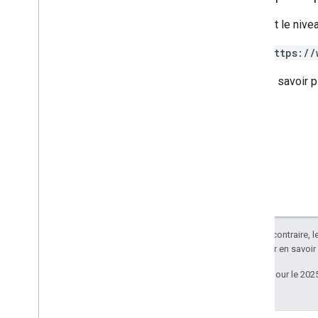
Requiert le nive
https://
Pour en savoir p
Sauf indication contraire, 
Apache 2.0
. Pour en savoir
Dernière mise à jour le 202