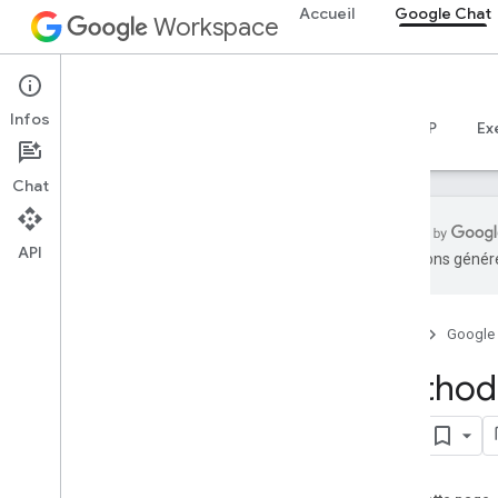
Accueil
Google Chat
Workspace
Google Chat
Infos
Aperçu
Guides
Référence
Serveur MCP
Ex
Chat
API
traductions généré
Aperçu
Documentation de référence sur RPC
Accueil
Google
Documentation de référence sur REST
Aperçu
Method:
Ressources REST
get
custom
Emojis
media
espaces