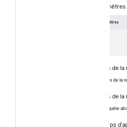
Dialog
Event
Type
Paramètres 
Référence de données Drive
Emoji
Événement
Paramètres
Event
Type
name
Appli hôte
Section
Item
Utilisateur
Limites et quotas
Corps de la
Le corps de la r
Corps de la
Si la requête ab
Champs d'app