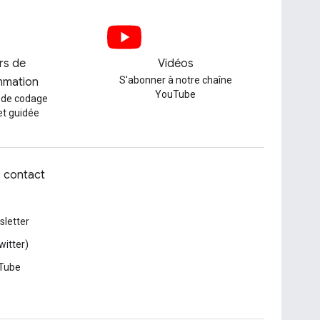
ers de
Vidéos
S'abonner à notre chaîne
mmation
YouTube
 de codage
et guidée
z contact
letter
witter)
Tube