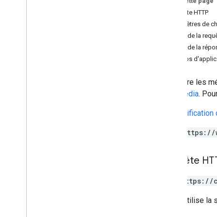
Sur cette page
espaces
.
membres
Requête HTTP
spaces
.
message
Pins
Paramètres de c
espaces
.
messages
Corps de la requ
espaces
.
messages
.
attachments
Corps de la répo
Aperçu
Champs d'applica
get
espaces
.
messages
.
reactions
Récupère les mé
spaces
.
space
Events
multimédia
. Pou
users
.
availability
users
.
sections
Authentification 
users
.
sections
.
items
https://
users
.
spaces
users
.
spaces
.
space
Notification
Setting
Requête HT
users
.
spaces
.
threads
GET https://
Types
App
Command
Type
L'URL utilise la
Chat
App
Log
Entry