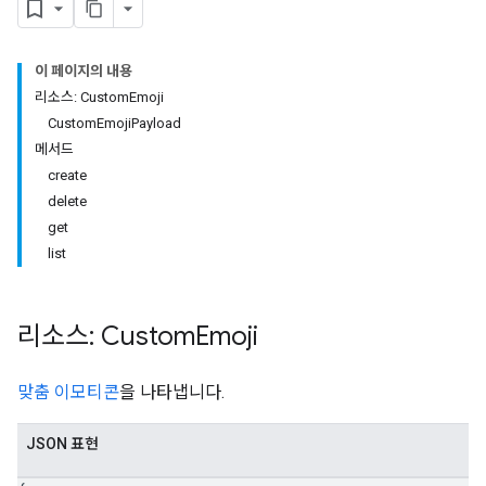
이 페이지의 내용
리소스: CustomEmoji
CustomEmojiPayload
메서드
create
delete
get
list
리소스: Custom
Emoji
맞춤 이모티콘
을 나타냅니다.
JSON 표현