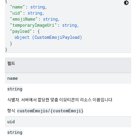
{
"name"
: 
string
,
"uid"
: 
string
,
"emojiName"
: 
string
,
"temporaryImageUri"
: 
string
,
"payload"
: 
{
object (
CustomEmojiPayload
)
}
}
필드
name
string
식별자. 서버에서 할당한 맞춤 이모티콘의 리소스 이름입니다.
customEmojis/{customEmoji}
형식:
uid
string