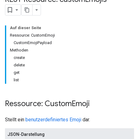
Auf dieser Seite
Ressource: CustomEmoji
CustomEmojiPayload
Methoden
create
delete
get
list
Ressource: Custom
Emoji
Stellt ein
benutzerdefiniertes Emoji
dar.
JSON-Darstellung