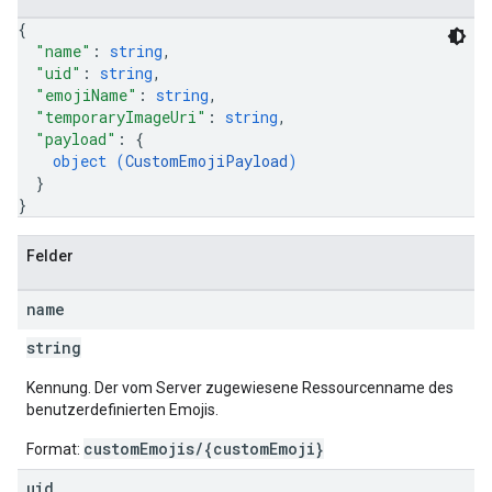
{
"name"
: 
string
,
"uid"
: 
string
,
"emojiName"
: 
string
,
"temporaryImageUri"
: 
string
,
"payload"
: 
{
object (
CustomEmojiPayload
)
}
}
Felder
name
string
Kennung. Der vom Server zugewiesene Ressourcenname des
benutzerdefinierten Emojis.
customEmojis/{customEmoji}
Format:
uid