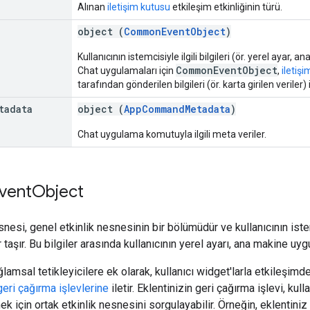
Alınan
iletişim kutusu
etkileşim etkinliğinin türü.
object (
CommonEventObject
)
Kullanıcının istemcisiyle ilgili bilgileri (ör. yerel aya
CommonEventObject
Chat uygulamaları için
,
iletişi
tarafından gönderilen bilgileri (ör. karta girilen veriler) i
tadata
object (
AppCommandMetadata
)
Chat uygulama komutuyla ilgili meta veriler.
vent
Object
esnesi, genel etkinlik nesnesinin bir bölümüdür ve kullanıcının i
 taşır. Bu bilgiler arasında kullanıcının yerel ayarı, ana makine uygu
amsal tetikleyicilere ek olarak, kullanıcı widget'larla etkileşimd
geri çağırma işlevlerine
iletir. Eklentinizin geri çağırma işlevi, kul
mek için ortak etkinlik nesnesini sorgulayabilir. Örneğin, eklentiniz 