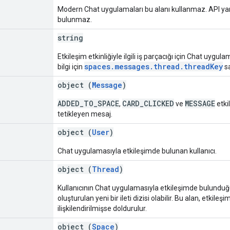
Modern Chat uygulamaları bu alanı kullanmaz. API ya
bulunmaz.
string
Etkileşim etkinliğiyle ilgili iş parçacığı için Chat uyg
spaces.messages.thread.threadKey
bilgi için
sa
object (
Message
)
ADDED_TO_SPACE
CARD_CLICKED
MESSAGE
,
ve
etkil
tetikleyen mesaj.
object (
User
)
Chat uygulamasıyla etkileşimde bulunan kullanıcı.
object (
Thread
)
Kullanıcının Chat uygulamasıyla etkileşimde bulunduğu i
oluşturulan yeni bir ileti dizisi olabilir. Bu alan, etkileşim e
ilişkilendirilmişse doldurulur.
object (
Space
)