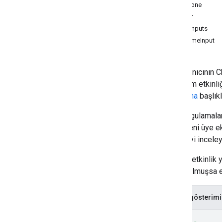
TimeZone
Alanlar
.
uyeler
Girişler
spaces
.
message
Pins
StringInputs
Alanlar
.
mesajlar
DateTimeInput
Spaces
.
messages
.
attachments
Spaces
.
messages
.
reactions
spaces
.
space
Events
Bir kullanıcının 
users
.
availability
etkileşim etkinli
users
.
sections
yanıtlama
başlıkl
users
.
sections
.
items
users
.
spaces
Chat uygulamaları,
users
.
spaces
.
space
Notification
alana yeni üye ek
Setting
makaleyi inceley
users
.
spaces
.
threads
Not: Bu etkinlik 
Types
oluşturulmuşsa e
App
Command
Type
Sohbet
Uygulama
Günlük
Girişi
JSON gösterimi
Dialog
Event
Type
Drive
Veri
Başvuru
{