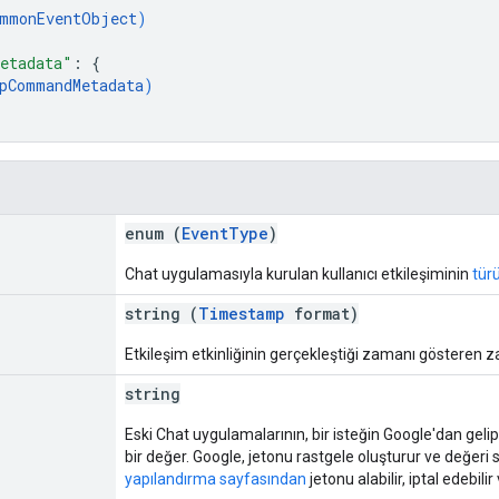
mmonEventObject
)
etadata"
: 
{
pCommandMetadata
)
enum (
EventType
)
Chat uygulamasıyla kurulan kullanıcı etkileşiminin
tür
string (
Timestamp
format)
Etkileşim etkinliğinin gerçekleştiği zamanı gösteren
string
Eski Chat uygulamalarının, bir isteğin Google'dan gelip
bir değer. Google, jetonu rastgele oluşturur ve değeri 
yapılandırma sayfasından
jetonu alabilir, iptal edebili