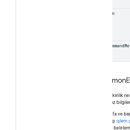
common
app
Command
Me
Common
E
Ortak etkinlik n
bağımsız bilgiler
Ana sayfa ve bağl
oluşturup
işlem 
içeriğini belirle