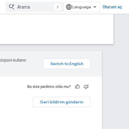
/
Oturum aç
ojisini kullanır.
Bu size yardımcı oldu mu?
Geri bildirim gönderin