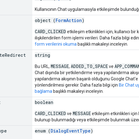
Kullanıcının Chat uygulamasıyla etkileşimde bulunduğ
object (
FormAction
)
CARD_CLICKED
etkileşim etkinlikleri için, kullanıcı bi
ilişkilendirilen form işlemi verileri. Daha fazla bilgi ed
form verilerini okuma
başlıklı makaleyi inceleyin.
te
Redirect
string
MESSAGE
ADDED_TO_SPACE
APP_COMMA
Bu URL,
,
ve
Chat dışında bir yetkilendirme veya yapılandırma akış
yapılandırma akışının başarılı olduğunu Google Chat'e b
yönlendirilmesi gerekir. Daha fazla bilgi için
Bir Chat u
bağlama
başlıklı makaleyi inceleyin.
t
boolean
CARD_CLICKED
MESSAGE
ve
etkileşim etkinlikleri için
bulunup bulunmadığı veya etkileşimde bulunmak üzer
ype
enum (
DialogEventType
)