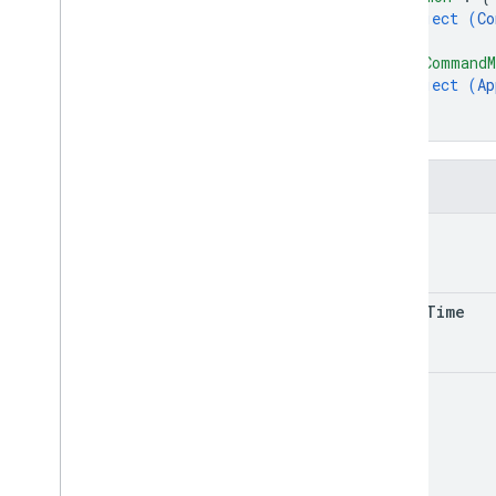
object (
Co
}
,
"appCommandM
object (
Ap
}
}
Alanlar
type
event
Time
token