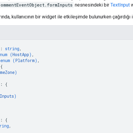
commentEventObject.formInputs
nesnesindeki bir
TextInput
w
nda, kullanıcının bir widget ile etkileşimde bulunurken çağırdığı i
: 
string
,
enum (
HostApp
)
,
 
enum (
Platform
)
,
 
{
meZone
)
: 
{
Inputs
)
: 
{
ring
,