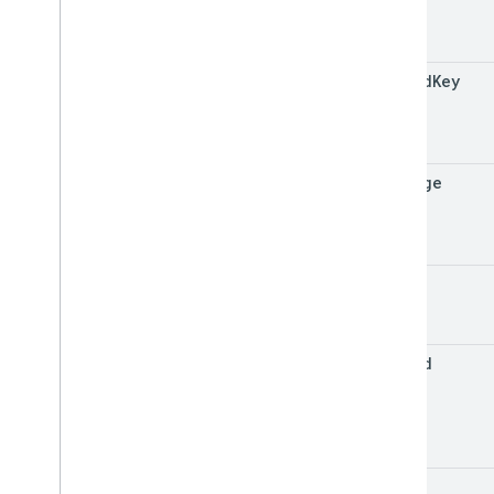
thread
Key
message
user
thread
space