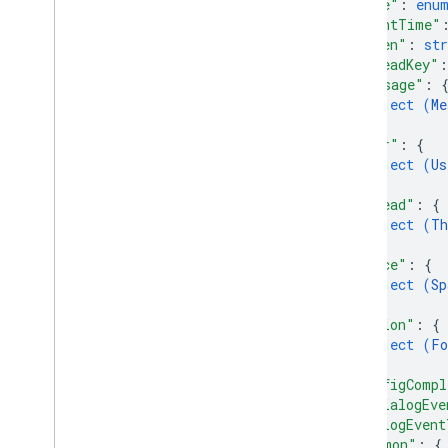
Emoji
"type"
: 
enu
"eventTime"
Etkinlik
"token"
: 
str
Etkinlik
Türü
"threadKey"
:
Barındırma
Uygulaması
"message"
: 
Section
Item
object (
Me
Kullanıcı
}
,
"user"
: 
{
Sınırlar ve kotalar
object (
Us
}
,
"thread"
: 
{
object (
Th
}
,
"space"
: 
{
object (
Sp
}
,
"action"
: 
{
object (
Fo
}
,
"configCompl
"isDialogEve
"dialogEvent
"common"
: 
{