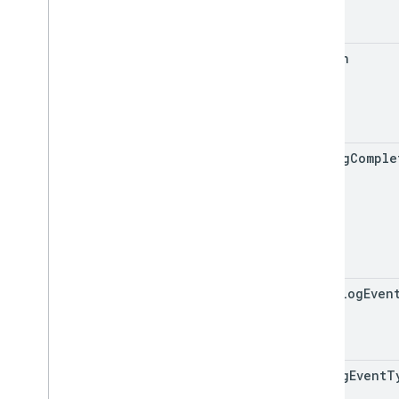
action
config
Comple
Url
is
Dialog
Even
dialog
Event
T