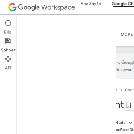
Ana Sayfa
Google Ch
Workspace
Google Chat
Bilgi
Genel bakış
Rehberler
Başvuru Kaynakları
MCP s
Sohbet
API
Yapay zeka çevirile
Genel bakış
RPC referansı
Ana Sayfa
Goog
REST referansı
Genel bakış
Event
REST Kaynakları
custom
Emojis
Bu sayfada
medya
CommonEventOb
alanlar