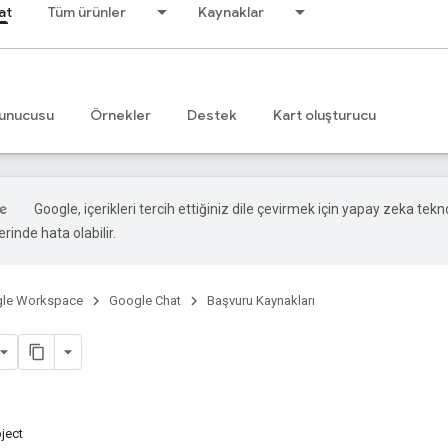
at
Tüm ürünler
Kaynaklar
unucusu
Örnekler
Destek
Kart oluşturucu
Google, içerikleri tercih ettiğiniz dile çevirmek için yapay zeka teknol
rinde hata olabilir.
le Workspace
Google Chat
Başvuru Kaynakları
ject