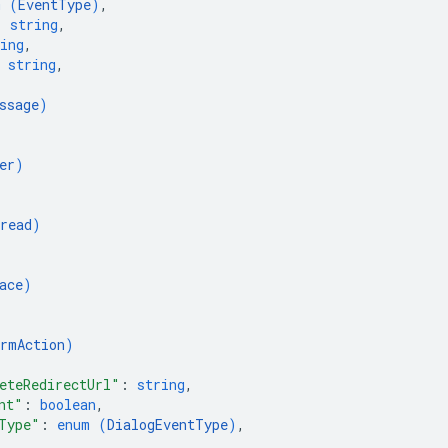
m (
EventType
)
,
: 
string
,
ing
,
 
string
,
{
ssage
)
er
)
read
)
ace
)
rmAction
)
eteRedirectUrl"
: 
string
,
nt"
: 
boolean
,
Type"
: 
enum (
DialogEventType
)
,