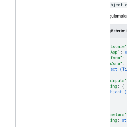
eventObject.
Chat uygulamaları
JSON gösterimi
{
"userLocale"
"hostApp"
: 
"platform"
:
"timeZone"
:
object (
Ti
}
,
"formInputs"
string
: 
{
object (
}
,
...
}
,
"parameters"
string
: 
st
...