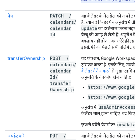
PATCH
/
पैच
यह कैलेंडर के मेटाडेटा को अपडेट कर
calendars
/
है. ध्यान दें कि हर पैच अनुरोध में ती
calendar
update
का इस्तेमाल करना बेहतर हो
Id
वैल्यू की जगह ले लेती हैं. अनुरोध में 
बदलाव नहीं होता. अगर ऐरे फ़ील्ड तय कि
इससे, ऐरे के पिछले सभी एलिमेंट हट जा
POST
/
transferOwnership
यह फ़ंक्शन, Google Workspace संग
calendars
/
ट्रांसफ़र करता है. इसके लिए, उपयोगकर
calendar
कैलेंडर मैनेज करने
से जुड़ा एडमिन 
Id
/
अनुमति के ये स्कोप होने चाहिए:
transfer
https://www.googleap
Ownership
https://www.googleap
use
Admin
Access
अनुरोध में,
क
कैलेंडर चालू होना चाहिए. बंद किए गए
newDataO
ज़रूरी क्वेरी पैरामीटर:
PUT
/
अपडेट करें
यह कैलेंडर के मेटाडेटा को अपडेट करत