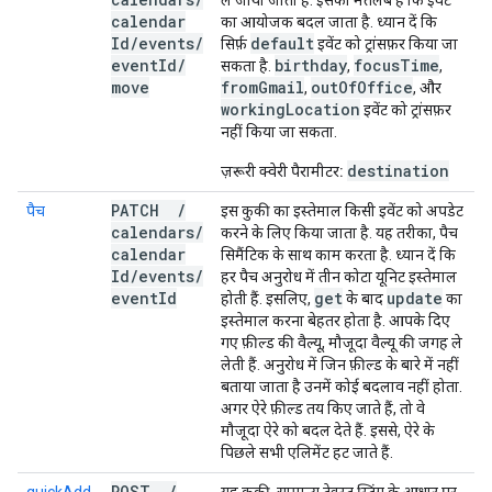
ले जाया जाता है. इसका मतलब है कि इवेंट
calendar
का आयोजक बदल जाता है. ध्यान दें कि
Id
/
events
/
default
सिर्फ़
इवेंट को ट्रांसफ़र किया जा
event
Id
/
birthday
focus
Time
सकता है.
,
,
move
from
Gmail
out
Of
Office
,
, और
working
Location
इवेंट को ट्रांसफ़र
नहीं किया जा सकता.
destination
ज़रूरी क्वेरी पैरामीटर:
PATCH
/
पैच
इस कुकी का इस्तेमाल किसी इवेंट को अपडेट
calendars
/
करने के लिए किया जाता है. यह तरीका, पैच
calendar
सिमैंटिक के साथ काम करता है. ध्यान दें कि
Id
/
events
/
हर पैच अनुरोध में तीन कोटा यूनिट इस्तेमाल
event
Id
get
update
होती हैं. इसलिए,
के बाद
का
इस्तेमाल करना बेहतर होता है. आपके दिए
गए फ़ील्ड की वैल्यू, मौजूदा वैल्यू की जगह ले
लेती हैं. अनुरोध में जिन फ़ील्ड के बारे में नहीं
बताया जाता है उनमें कोई बदलाव नहीं होता.
अगर ऐरे फ़ील्ड तय किए जाते हैं, तो वे
मौजूदा ऐरे को बदल देते हैं. इससे, ऐरे के
पिछले सभी एलिमेंट हट जाते हैं.
POST
/