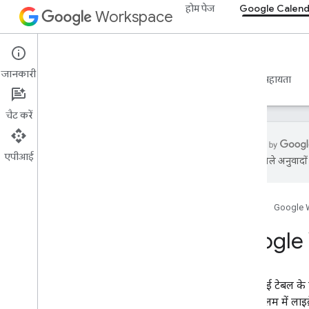
होम पेज
Google Calend
Workspace
Google Calendar
जानकारी
खास जानकारी
गाइड
रेफ़रंस
एमसीपी सर्वर
सहायता
चैट करें
एपीआई
एआई से मिले अनुवादों म
कैलेंडर API
v3
होम पेज
Google 
क्लाइंट लाइब्रेरी
खास जानकारी
Google 
ब्राउज़र
Go
Java
यहां दी गई टेबल के प
.
NET
पहले कॉलम में लाइब्र