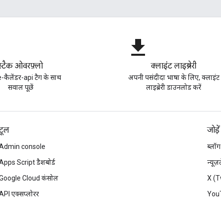
file_download
स्टैक ओवरफ़्लो
क्लाइंट लाइब्रेरी
कैलेंडर-api टैग के साथ
अपनी पसंदीदा भाषा के लिए, क्लाइंट
सवाल पूछें
लाइब्रेरी डाउनलोड करें
टूल
जोड़ें
Admin console
ब्लॉग
Apps Script डैशबोर्ड
न्यूज
Google Cloud कंसोल
X (T
API एक्सप्लोरर
You