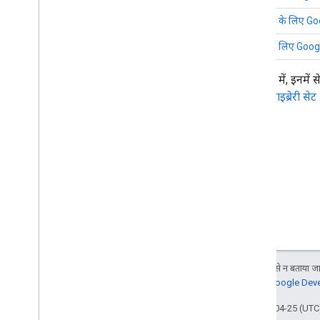
Node.js के लिए Goog
Ruby के लिए Google 
इस गाइड में, इनमें 
क्लाइंट लाइब्रेरी स
.
जब तक कुछ अलग से न बताया जाए
जानकारी के लिए,
Google Devel
आखिरी बार 2026-04-25 (UTC)