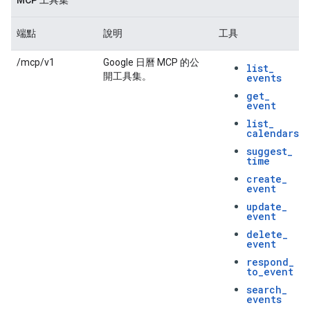
MCP 工具集
端點
說明
工具
/mcp/v1
Google 日曆 MCP 的公
list
_
開工具集。
events
get
_
event
list
_
calendars
suggest
_
time
create
_
event
update
_
event
delete
_
event
respond
_
to
_
event
search
_
events