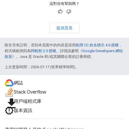
這對你有幫助嗎？
提供意見
除非另有註明，否則本頁面中的內容是採用
創用 CC 姓名標示 4.0 授權
，
程式碼範例則為
阿帕契 2.0 授權
。詳情請參閱《
Google Developers 網站
政策
》。Java 是 Oracle 和/或其關聯企業的註冊商標。
上次更新時間：2026-07-17 (世界標準時間)。
網誌
Stack Overflow
file_download
用戶端程式庫
版本資訊