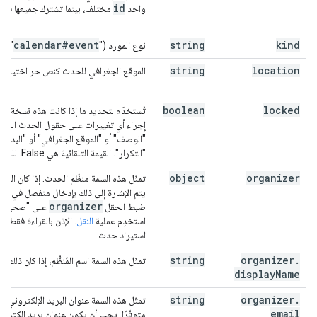
id
واحد
مختلف، بينما تشترك جميعها في
calendar#event
string
kind
نوع المورد ("
")
string
location
الموقع الجغرافي للحدث كنص حر اختياريّ.
boolean
locked
تُستخدَم لتحديد ما إذا كانت هذه نسخة ح
إجراء أي تغييرات على حقول الحدث الرئيس
"الوصف" أو "الموقع الجغرافي" أو "البداية" أ
"التكرار". القيمة التلقائية هي False. للقراءة فقط
object
organizer
تمثّل هذه السمة منظّم الحدث. إذا كان المنظّم
es
يتم الإشارة إلى ذلك بإدخال منفصل في
organizer
ضبط الحقل
على "صحيح". لت
استخدِم عملية
النقل
. الإذن بالقراءة فقط، ب
استيراد حدث
string
organizer
.
تمثّل هذه السمة اسم المُنظِّم، إذا كان ذلك منط
display
Name
string
organizer
.
تمثّل هذه السمة عنوان البريد الإلكتروني للمن
email
متوفّرًا. يجب أن يكون عنوان بريد إلكتروني