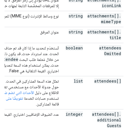
عنوان URL يؤدي إلى رمز المرفق. لا 
"attendees"
:
[
icon
Link
إلا للمرفقات المخصّصة التابعة لجهات خارجي
"id"
:
string
,
string
attachments[]
.
نوع وسائط الإنترنت (نوع MIME) للمرفق.
"email"
:
string
,
mime
Type
"displayName"
:
string
,
"organizer"
:
boolean
,
string
attachments[]
.
عنوان المرفق
"self"
:
boolean
,
title
"resource"
:
boolean
,
"optional"
:
boolean
,
boolean
attendees
تُستخدَم لتحديد ما إذا كان قد تم حذف ا
"responseStatus"
:
string
,
Omitted
الحدث. عند استرداد حدث، قد يكون ذلك ب
"comment"
:
string
,
Attendee
من خلال مَعلمة طلب البحث
"additionalGuests"
:
integer
,
حدث، يمكن استخدام هذه السمة لتعديل رد
"asyncOperation"
:
string
اختياريّ. القيمة التلقائية هي False.
],
list
attendees[]
تمثّل هذه السمة المشاركين في الحدث. لمز
"attendeesOmitted"
:
boolean
,
حول جدولة الأحداث مع مستخدمي تقويم 
"extendedProperties"
:
الاطّلاع على دليل
الأحداث التي تضم ضيوفً
"private"
:
تستخدم حسابات الخدمة
تفويضًا على مست
(
key
)
:
string
قائمة المشاركين.
}
,
integer
attendees[]
.
عدد الضيوف الإضافيين اختياريّ. القيمة التلق
"shared"
:
additional
(
key
)
:
string
Guests