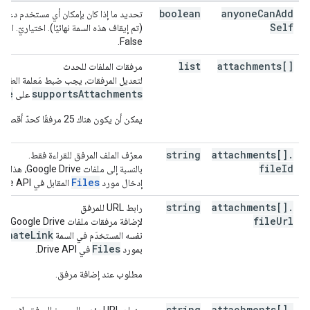
"dateTime"
:
datetime
,
boolean
anyone
Can
Add
تحديد ما إذا كان بإمكان أي مستخدم دعوة
"timeZone"
:
string
Self
(تم إيقاف هذه السمة نهائيًا). اختياريّ. القي
}
,
False.
"end"
:
"date"
:
date
,
list
attachments[]
مرفقات الملفات للحدث
"dateTime"
:
datetime
,
لتعديل المرفقات، يجب ضبط مَعلمة الطلب
"timeZone"
:
string
rue
supportsAttachments
على
}
,
"endTimeUnspecified"
:
boolean
,
يمكن أن يكون هناك 25 مرفقًا كحدّ أقصى لكل حدث،
"recurrence"
:
[
string
string
attachments[]
.
معرّف الملف المرفق للقراءة فقط.
],
file
Id
بالنسبة إلى ملفات e
"recurringEventId"
:
string
,
Files
إدخال مورد
المقابل في Drive API.
"originalStartTime"
:
"date"
:
date
,
string
attachments[]
.
رابط URL للمرفق
"dateTime"
:
datetime
,
file
Url
لإضافة مر
"timeZone"
:
string
ernateLink
نفسه المستخدَم في السمة
}
,
Files
بمورد
في Drive API.
"transparency"
:
string
,
"visibility"
:
string
,
مطلوب عند إضافة مرفق.
"iCalUID"
:
string
,
"sequence"
:
integer
,
string
attachments[]
.