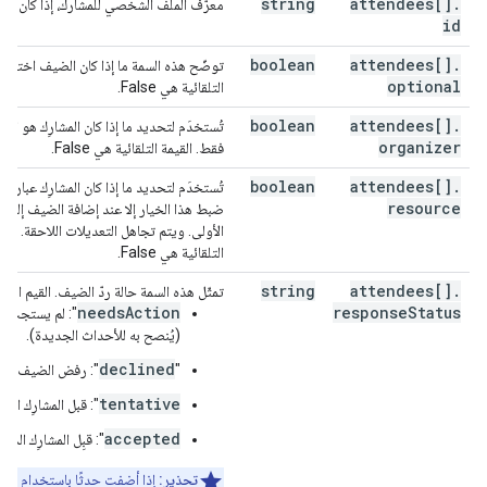
string
attendees[]
.
معرّف الملف الشخصي للمشارك، إذا كان متاح
id
],
"conferenceSolution"
:
boolean
attendees[]
.
توضّح هذه السمة ما إذا كان الضيف اختياريًا.
"key"
:
optional
التلقائية هي False.
"type"
:
string
}
,
boolean
attendees[]
.
تُستخدَم لتحديد ما إذا كان المشارِك هو المن
"name"
:
string
,
organizer
فقط. القيمة التلقائية هي False.
"iconUri"
:
string
}
,
boolean
attendees[]
.
تُستخدَم لتحديد ما إذا كان المشارِك عبارة 
"conferenceId"
:
string
,
resource
ضبط هذا الخيار إلا عند إضافة الضيف إلى ا
"signature"
:
string
,
الأولى. ويتم تجاهل التعديلات اللاحقة. اختي
"notes"
:
string
,
التلقائية هي False.
}
,
"gadget"
:
string
attendees[]
.
تمثّل هذه السمة حالة ردّ الضيف. القيم المح
needsAction
"type"
:
string
,
response
Status
": لم يستجب ال
"title"
:
string
,
(يُنصح به للأحداث الجديدة).
"link"
:
string
,
declined
"
": رفض الضيف الد
"iconLink"
:
string
,
"width"
:
integer
,
tentative
": قبل المشارِك الدعو
"height"
:
integer
,
accepted
": قبِل المشارِك الدعو
"display"
:
string
,
"preferences"
:
تحذير:
إذا أضفت حدثًا باستخدام الق
(
key
)
:
string