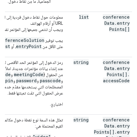
الجماعية، ما مِن نقاط دخول.
list
conference
معلومات حول نقاط دخول فردية إلى المؤت
Data
.
entry
URL أو أرقام الهواتف
Points[]
ويجب أن تنتمي جميعها إلى المؤتمر نفسه.
onferenceSolution
يجب توفير
uest
entryPoint
على الأقل من
، أو
string
conference
رمز الدخول إلى المؤتمر الحد الأقصى للطول هو 128
Data
.
entry
عند إنشاء بيانات مؤتمرات جديدة، املأ ف
sCode
meetingCode
Points[]
.
من الحقول {
و
pin
password
passcode
access
Code
و
و
و
} ال
المصطلحات التي يستخدمها مقدّم خدمة ا
عرض الحقول التي تمّت تعبئتها فقط.
اختياريّ.
string
conference
تمثّل هذه السمة نوع نقطة دخول مكالمة ال
Data
.
entry
القيم المحتملة هي:
Points[]
.
entry
"video"