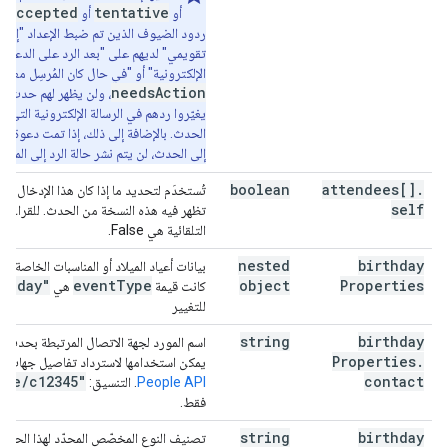
accepted
tentative
أو
أو
، 
ردود الضيوف الذين تم ضبط الإعداد "إضاف
}
,
تقويمي" لديهم على "بعد الرد على الدعوة 
"anyoneCanAddSelf"
:
boolean
,
الإلكترونية" أو "في حال كان المُرسِل معروف
"guestsCanInviteOthers"
:
boolean
,
needsAction
، ولن يظهر لهم حدث في
"guestsCanModify"
:
boolean
,
يغيّروا ردهم في الرسالة الإلكترونية التي 
"guestsCanSeeOtherGuests"
:
boolean
,
"privateCopy"
:
boolean
,
إلى الحدث، لن يتم نشر حالة الرد إلى المدع
"locked"
:
boolean
,
"reminders"
:
boolean
attendees[]
.
تُستخدَم لتحديد ما إذا كان هذا الإدخال يمث
"useDefault"
:
boolean
,
self
تظهر فيه هذه النسخة من الحدث. للقراءة ف
"overrides"
:
[
التلقائية هي False.
"method"
:
string
,
nested
birthday
بيانات أعياد الميلاد أو المناسبات الخاصة ي
"minutes"
:
integer
rthday"
event
Type
object
Properties
كانت قيمة
هي
للتغيير
]
}
,
string
birthday
اسم المورد لجهة الاتصال المرتبطة بحدث عيد
"source"
:
Properties
.
يمكن استخدامها لاسترداد تفاصيل جهات ا
"url"
:
string
,
ple
/
c12345"
contact
People API
. التنسيق:
"title"
:
string
فقط.
}
,
string
birthday
:
"workingLocationProperties"
تصنيف النوع المخصّص المحدّد لهذا الحدث.