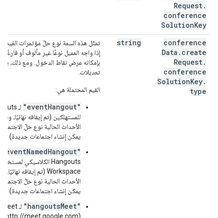
Request
.
conference
Solution
Key
string
conference
تمثّل هذه السمة نوع حلّ مؤتمرات الفيديو.
Data
.
create
إذا واجه العميل نوعًا غير مألوف أو فارغًا،
Request
.
بإمكانه عرض نقاط الدخول. ومع ذلك، يجب 
conference
تعديلات.
Solution
Key
.
القيم المحتملة هي:
type
"eventHangout"
لـ outs
للمستهلكين (تم إيقافه نهائيًا، وق
الأحداث الحالية نوع حلّ الاجتماعات
يمكن إنشاء اجتماعات جديدة)
"eventNamedHangout"
ل
Workspace (تم إيقافه نهائيً
الأحداث الحالية نوع حلّ الاجتماعات
يمكن إنشاء اجتماعات جديدة)
"hangoutsMeet"
لـ Meet
(http://meet.google.com)