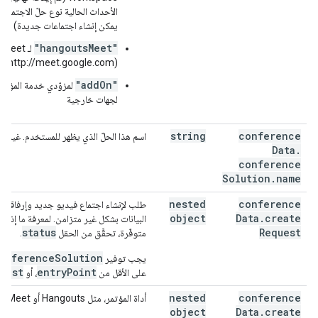
الأحداث الحالية نوع حلّ الاجتماعات
يمكن إنشاء اجتماعات جديدة)
"hangoutsMeet"
لـ Meet
(http://meet.google.com)
"addOn"
لمزوّدي خدمة المؤتمر
لجهات خارجية
string
conference
اسم هذا الحلّ الذي يظهر للمستخدم. غير مت
Data
.
conference
Solution
.
name
nested
conference
طلب لإنشاء اجتماع فيديو جديد وإرفاقه با
object
Data
.
create
البيانات بشكل غير متزامن. لمعرفة ما إذا كا
status
Request
متوفّرة، تحقَّق من الحقل
.
onferenceSolution
يجب توفير
uest
entryPoint
على الأقل من
، أو
nested
conference
أداة المؤتمر، مثل Hangouts أو Google Meet
object
Data
.
create