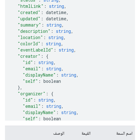
"htmlLink"
:
string
,
"created"
:
datetime
,
"updated"
:
datetime
,
"summary"
:
string
,
"description"
:
string
,
"location"
:
string
,
"colorId"
:
string
,
"eventLabelId"
:
string
,
"creator"
:
"id"
:
string
,
"email"
:
string
,
"displayName"
:
string
,
"self"
:
boolean
}
,
"organizer"
:
"id"
:
string
,
"email"
:
string
,
"displayName"
:
string
,
"self"
:
boolean
}
,
"start"
:
اسم السمة
القيمة
الوصف
"date"
:
date
,