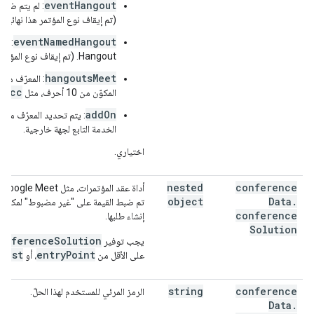
eventHangout
: لم يتم ضبط
(تم إيقاف نوع المؤتمر هذا نهائيًا).
eventNamedHangout
: ال
Hangout. (تم إيقاف نوع المؤتمر هذا نهائيًا).
hangoutsMeet
: المعرّف هو 
-ccc
المكوّن من 10 أحرف، مثل
addOn
: يتم تحديد المعرّف من ق
الخدمة التابع لجهة خارجية.
اختياري.
nested
conference
أداة عقد المؤتمرات، مثل Google Meet
object
Data
.
تم ضبط القيمة على "غير مضبوط" لمكالمة 
conference
إنشاء طلبها.
Solution
onferenceSolution
يجب توفير
uest
entryPoint
على الأقل من
، أو
string
conference
الرمز المرئي للمستخدم لهذا الحلّ.
Data
.