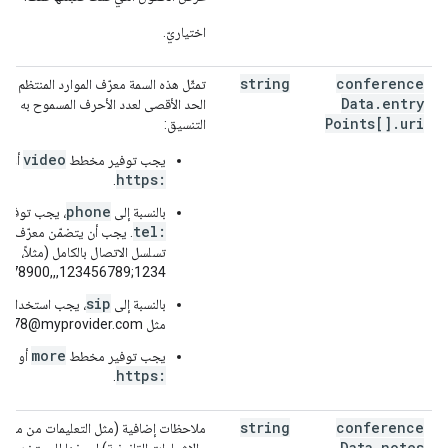
اختياريّ.
string
conference
Data
.
entry
الحد الأقصى لعدد الأحرف المسموح به هو 1300 حرف.
Points[]
.
uri
التنسيق:
:
video
يجب توفير مخطط
أو
https:
.
phone
بالنسبة إلى
، يجب توفير
tel:
. يجب أن يتضمّن معرّف المو
تسلسل الاتصال بالكامل (مثلاً،
5678900,,,123456789;1234).
sip
بالنسبة إلى
، يجب استخدام
مثل sip:12345678@myprovider.com.
p:
more
يجب توفير مخطط
أو
https:
.
string
conference
ملاحظات إضافية (مثل التعليمات من مشرف
Data
.
notes