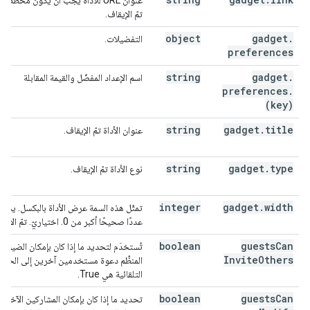
تمّ الإيقاف.
object
gadget
.
التفضيلات.
preferences
string
gadget
.
اسم الإعداد المفضّل والقيمة المقابلة
preferences
.
(key)
string
gadget
.
title
عنوان الأداة تمّ الإيقاف.
string
gadget
.
type
نوع الأداة تمّ الإيقاف.
integer
gadget
.
width
تمثّل هذه السمة عرض الأداة بالبكسل. يج
عددًا صحيحًا أكبر من 0. اختياريّ. تمّ الإيقاف.
boolean
guests
Can
تُستخدَم لتحديد ما إذا كان بإمكان الضيوف
Invite
Others
المنظِّم دعوة مستخدمين آخرين إلى الحدث. 
التلقائية هي True.
boolean
guests
Can
تحديد ما إذا كان بإمكان المشاركين الآخرين 