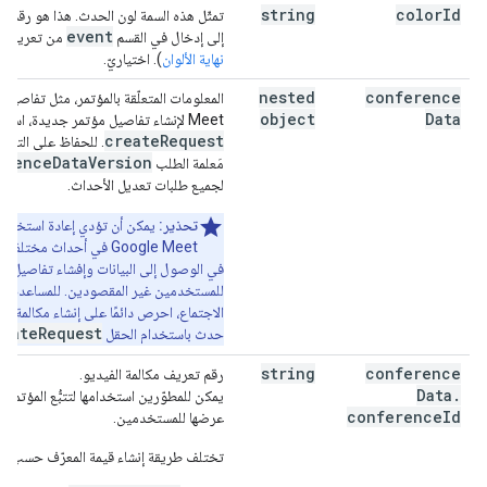
"attachments"
:
[
string
color
Id
تمثّل هذه السمة لون الحدث. هذا هو رقم ا
event
إلى إدخال في القسم
من تعريف الأ
"fileUrl"
:
string
,
نهاية الألوان
). اختياريّ.
"title"
:
string
,
"mimeType"
:
string
,
nested
conference
"iconLink"
:
string
,
object
Data
Meet لإنشاء تفاصيل مؤتمر جديدة، استخدِم الحقل
"fileId"
:
string
create
Request
. للحفاظ على التغيي
erence
Data
Version
مَعلمة الطلب
],
لجميع طلبات تعديل الأحداث.
"birthdayProperties"
:
"contact"
:
string
,
تحذير:
يمكن أن تؤدي إعادة استخدام 
"type"
:
string
,
Google Meet في أحداث مخ
"customTypeName"
:
string
في الوصول إلى البيانات وإفشاء تفاصيل ال
}
,
للمستخدمين غير المقصودين. للمساعدة
"eventType"
:
string
الاجتماع، احرص دائمًا على إنشاء مكالمة ف
}
reateRequest
حدث باستخدام الحقل
string
conference
رقم تعريف مكالمة الفيديو.
Data
.
يمكن للمطوّرين استخدامها لتتبُّع المؤتم
conference
Id
عرضها للمستخدمين.
تختلف طريقة إنشاء قيمة المعرّف حسب نوع