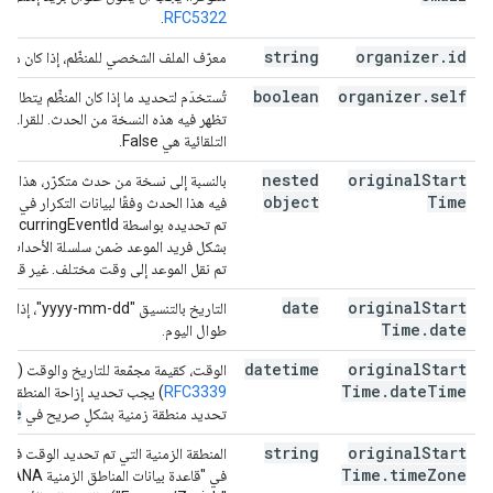
.
RFC5322
string
organizer
.
id
معرّف الملف الشخصي للمنظّم، إذا كان متاحً
boolean
organizer
.
self
تُستخدَم لتحديد ما إذا كان المنظِّم يتطابق 
تظهر فيه هذه النسخة من الحدث. للقراءة ف
التلقائية هي False.
nested
original
Start
بالنسبة إلى نسخة من حدث متكرّر، هذا هو 
object
Time
فيه هذا الحدث وفقًا لبيانات التكرار في الح
تم 
بشكل فريد الموعد ضمن سلسلة الأحداث ال
تم نقل الموعد إلى وقت مختلف. غير قابل ل
date
original
Start
التاريخ بالتنسيق
Time
.
date
طوال اليوم.
datetime
original
Start
الوقت، كقيمة مجمّعة للتاريخ والوقت (منسّق
Time
.
date
Time
RFC3339
) يجب تحديد إزاحة المنطقة الز
one
تحديد منطقة زمنية بشكلٍ صريح في
string
original
Start
المنطقة الزمنية التي تم تحديد الوقت فيها
Time
.
time
Zone
في "قاعدة ب