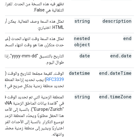
تظهر فيه هذه النسخة من الحدث. للقراءة ف
التلقائية هي False.
string
description
تمثّل هذه السمة وصف الفعالية. يمكن أن 
HTML. اختياريّ.
nested
end
تمثّل هذه السمة وقت انتهاء الحدث (غير شا
object
حدث متكرّر، هذا هو وقت انتهاء النسخة الأ
date
end
.
date
التاريخ بالتنسيق
طوال اليوم.
datetime
end
.
date
Time
الوقت، كقيمة مجمّعة للتاريخ والوقت (منسّق
RFC3339
) يجب تحديد إزاحة المنطقة الز
one
تحديد منطقة زمنية بشكلٍ صريح في
string
end
.
time
Zone
المنطقة الزمنية التي تم تحديد الوقت فيها
في "قاعدة ب
"Europe/Zurich"). بالنسبة إلى ا
هذا الحقل مطلوبًا ويحدّد المنطقة الزمنية ا
توسيع التكرار. بالنسبة إلى الأحداث الفردي
اختياريًا ويشير إلى منطقة زمنية مخصّصة 
وانتهائه.