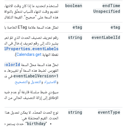
boolean
end
Time
تُستخدَم لتحديد ما إذا كان وقت الانتهاء غير 
Unspecified
تقديم وقت انتهاء لأسباب تتعلّق بالتوافق،
هذه السمة على "صحيح". القيمة التلقائية هي lse
etag
etag
تمثّل هذه السمة علامة ETag الخاصة بالمرجع.
string
event
Label
Id
رقم تعريف تصنيف الحدث الذي تمّ تعيينه ل
يشير ذلك إلى رقم تعريف إدخال في السمة
belProperties.eventLabels
نقطة النهاية
Calendars.get
).
colorId
تحلّ هذه السمة محلّ السمة
الم
الفهرس. لضبط هذه السمة أو تغييرها، علي
eventLabelVersion=1
في مَعلم
و
الاستيراد
و
التعديل
و
التصحيح
.
سيؤدي ضبط سلسلة فارغة أو عدم ضبط هذ
الإطلاق إلى إزالة التصنيف الحالي من الحد
string
event
Type
نوع الحدث المحدّد. لا يمكن تعديل هذا الخي
الحدث. القيم المحتمَلة هي:
birthday
‫"
": حدث يستمر طوال