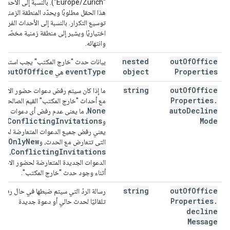
"Europe/Zurich"). بالنسبة إلى ا
هذا الحقل مطلوبًا ويحدّد المنطقة الزمنية ا
توسيع التكرار. بالنسبة إلى الأحداث الفردي
اختياريًا ويشير إلى منطقة زمنية مخصّصة 
وانتهائه.
nested
out
Of
Office
بيانات حدث "خارج المكتب" يجب استخدامه
out
Of
Office
event
Type
object
Properties
هي
.
string
out
Of
Office
ما إذا كان سيتم رفض دعوات حضور الاجتم
Properties
.
مع أحداث "خارج المكتب" القيم الصالحة 
None
auto
Decline
، ما يعني عدم رفض أي دعوات لحضو
ll
Conflicting
Invitations
Mode
و
يعني رفض جميع الدعوات المتعارضة لحضو
ne
Only
New
التي تتعارض مع الحدث، و
Conflicting
Invitations
، ما
الدعوات الجديدة المتعارضة لحضور الاجتم
أثناء وجود حدث "خارج المكتب".
string
out
Of
Office
Properties
.
تلقائيًا لحدث حالي أو دعوة جديدة
decline
Message