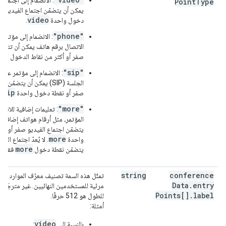
Point
Type
يمكن أن يتضمّن اجتماع الفيديو ص
video
دخول واحدة
.
"phone"
: الانضمام إلى مؤتمر
الاتصال برقم هاتف يمكن أن تتضمّن
ne
صفر أو أكثر من نقاط الدخول
"sip"
: الانضمام إلى مؤتمر عبر
الجلسة (SIP) يمكن أن يتضمّن
sip
صفر أو نقطة دخول واحدة
.
"more"
: تعليمات إضافية للانضم
المؤتمر، مثل أرقام هواتف إضافية 
يتضمّن اجتماع الفيديو صفر أو ن
more
واحدة
. لا يُعدّ اجتماع الفي
more
يتضمّن نقطة دخول
فقط اج
string
conference
Data
.
entry
مرئية للمستخدمين النهائيين. غير مترجَم 
Points[]
.
label
للطول هو 512 حرفًا.
أمثلة:
video
بالنسبة إلى
: