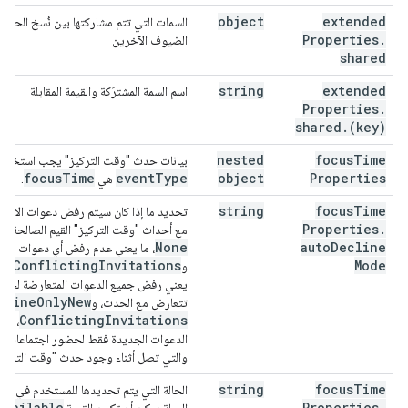
object
extended
السمات التي تتم مشاركتها بين نُسخ الحدث
Properties
.
الضيوف الآخرين
shared
string
extended
اسم السمة المشترَكة والقيمة المقابلة
Properties
.
shared
.
(key)
nested
focus
Time
بيانات حدث "وقت التركيز" يجب استخدامها
focus
Time
event
Type
object
Properties
هي
.
string
focus
Time
تحديد ما إذا كان سيتم رفض دعوات الاجتم
Properties
.
مع أحداث "وقت التركيز" القيم الصالحة ه
None
auto
Decline
، ما يعني عدم رفض أي دعوات لحض
ll
Conflicting
Invitations
Mode
و
يعني رفض جميع الدعوات المتعارضة لحضو
cline
Only
New
تتعارض مع الحدث، و
Conflicting
Invitations
، ما
الدعوات الجديدة فقط لحضور اجتماعات 
والتي تصل أثناء وجود حدث "وقت التركيز
string
focus
Time
available
Properties
.