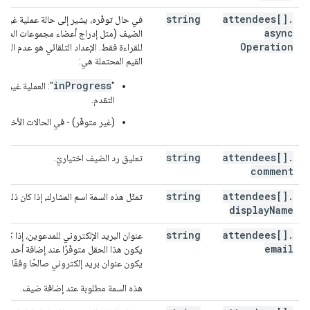
}
,
string
attendees[]
.
في حال توفّره، يشير إلى حالة عملية غير مت
"hangoutLink"
:
string
,
async
الضيف (مثل إدراج أعضاء مجموعات الضيوف
"conferenceData"
:
Operation
للقراءة فقط. الإعداد التلقائي هو عدم الظهو
"createRequest"
:
القيم المحتملة هي:
"requestId"
:
string
,
"conferenceSolutionKey"
:
inProgress
‫"
": العملية غير ال
"type"
:
string
التقدم.
}
,
"status"
:
(غير متوفّر) - في الحالات الأخرى
"statusCode"
:
string
string
attendees[]
.
تعليق رد الضيف اختياريّ.
}
,
comment
"entryPoints"
:
[
string
attendees[]
.
تمثّل هذه السمة اسم المشارك، إذا كان ذلك مت
"entryPointType"
:
string
,
display
Name
"uri"
:
string
,
"label"
:
string
,
string
attendees[]
.
عنوان البريد الإلكتروني للمدعوين، إذا كان
"pin"
:
string
,
email
يكون هذا الحقل متوفّرًا عند إضافة أحد ال
"accessCode"
:
string
,
يكون عنوان بريد إلكتروني صالحًا وفقًا
22
"meetingCode"
:
string
,
"passcode"
:
string
,
هذه السمة مطلوبة عند إضافة ضيف.
"password"
:
string