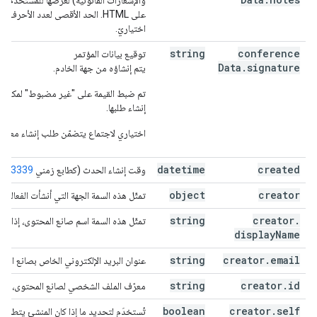
والإشعارات القانونية) لعرضها للمستخدم ي
اختياريّ.
string
conference
توقيع بيانات المؤتمر
Data
.
signature
يتم إنشاؤه من جهة الخادم.
تم ضبط القيمة على "غير مضبوط" لمكالمة 
إنشاء طلبها.
اختياري لاجتماع يتضمّن طلب إنشاء معلّقًا
datetime
created
وقت إنشاء الحدث (كطابع زمني
FC3339
object
creator
تمثّل هذه السمة الجهة التي أنشأت الفعالية.
string
creator
.
تمثّل هذه السمة اسم صانع المحتوى، إذا كان 
display
Name
string
creator
.
email
عنوان البريد الإلكتروني الخاص بصانع المحتو
string
creator
.
id
معرّف الملف الشخصي لصانع المحتوى، إذا كا
boolean
creator
.
self
تُستخدَم لتحديد ما إذا كان المنشئ يتطابق 