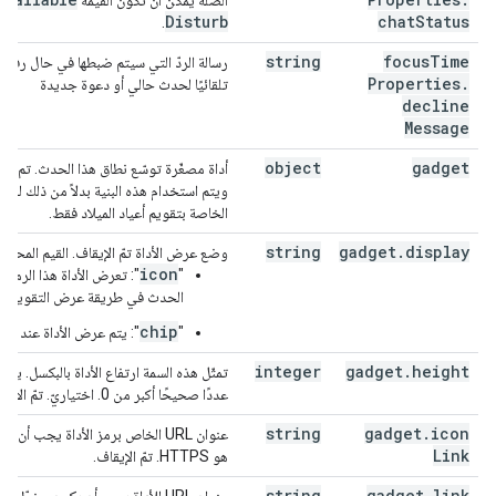
الصلة يمكن أن تكون القيمة
Disturb
chat
Status
.
string
focus
Time
Properties
.
تلقائيًا لحدث حالي أو دعوة جديدة
decline
Message
object
gadget
أداة مصغّرة توسّع نطاق هذا الحدث. تم إيقاف
ويتم استخدام هذه البنية بدلاً من ذلك لعر
الخاصة بتقويم أعياد الميلاد فقط.
string
gadget
.
display
وضع عرض الأداة تمّ الإيقاف. القيم المحتمَل
icon
"
": تعرض الأداة هذا الرمز 
الحدث في طريقة عرض التقويم.
chip
‫"
": يتم عرض الأداة عند الن
integer
gadget
.
height
تمثّل هذه السمة ارتفاع الأداة بالبكسل. يج
عددًا صحيحًا أكبر من 0. اختياريّ. تمّ الإيقاف.
string
gadget
.
icon
Link
هو HTTPS. تمّ الإيقاف.
string
gadget
.
link