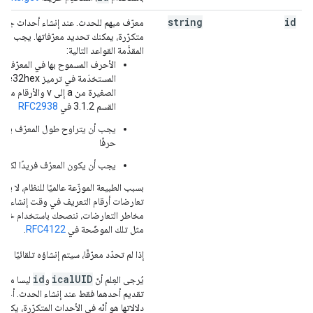
string
id
معرّف مبهم للحدث. عند إنشاء أحداث جديد
متكرّرة، يمكنك تحديد معرّفاتها. يجب أن تت
المقدَّمة القواعد التالية:
الأحرف المسموح بها في المعرّف ه
القسم 3.1.2 في
RFC2938
حرفًا
يجب أن يكون المعرّف فريدًا لكل 
بسبب الطبيعة الموزّعة عالميًا للنظام، لا ي
تعارضات أرقام التعريف في وقت إنشاء الح
مثل تلك الموضّحة في
RFC4122
.
إذا لم تحدّد معرّفًا، سيتم إنشاؤه تلقائيًا بو
id
icalUID
يُرجى العِلم أنّ
و
ليسا متطا
تقديم أحدهما فقط عند إنشاء الحدث. أحد 
دلالاتها هو أنّه في الأحداث المتكرّرة، يكو