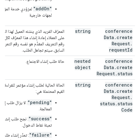
"addOn"
لمزوّدي خدمة المؤتمر
لجهات خارجية
string
conference
المعرّف الفريد الذي ينشئه العميل لهذا الطل
Data
.
create
على العملاء إعادة إنشاء هذا المعرّف لكل ط
Request
.
رقم التعريف المقدَّم هو نفسه رقم التعري
request
Id
السابق، سيتم تجاهل الطلب.
nested
conference
حالة طلب إنشاء الاجتماع.
object
Data
.
create
Request
.
status
string
conference
الحالة الحالية لطلب إنشاء مؤتمر للقراءة فق
Data
.
create
القيم المحتملة هي:
Request
.
"pending"
: لا يزال طلب إنشا
status
.
status
المعالجة.
Code
"success"
: نجح طلب إنشاء ا
تعبئة نقاط الدخول.
"failure"
: تعذّر إنشاء طلب ال