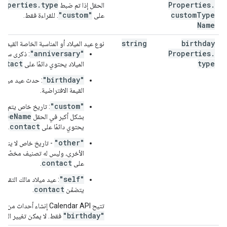
roperties
.
type
Properties
.
,
string
:
الحقل إذا تم ضبط
"type"
"custom"
custom
Type
,
)
value
(
على
:
"homeOffice"
. للقراءة فقط.
Name
"customLocation"
:
"label"
:
string
string
birthday
نوع عيد الميلاد أو المناسبة الخاصة القيم ال
}
,
"anniversary"
Properties
.
: ذكرى سنوي
"officeLocation"
:
ontact
type
الميلاد يحتوي دائمًا على
"buildingId"
:
string
,
"floorId"
:
string
,
"birthday"
: حدث عيد ميلاد
"floorSectionId"
:
string
,
القيمة الافتراضية.
"deskId"
:
string
,
"custom"
string
:
"label"
: تاريخ خاص يتم تح
TypeName
بشكل أكبر في الحقل
contact
يحتوي دائمًا على
,
}
.
"outOfOfficeProperties"
:
"other"
- تاريخ خاص لا يندر
"autoDeclineMode"
:
string
,
الأخرى، وليس له تصنيف مخصّص. ي
"declineMessage"
:
string
contact
على
.
}
,
"focusTimeProperties"
:
"self"
: عيد ميلاد مالك التقويم
"autoDeclineMode"
:
string
,
contact
يتضمّن
.
"declineMessage"
:
string
,
تتيح Calendar API إنشاء أحداث من النوع
"chatStatus"
:
string
"birthday"
فقط. لا يمكن تغيير النوع
}
,