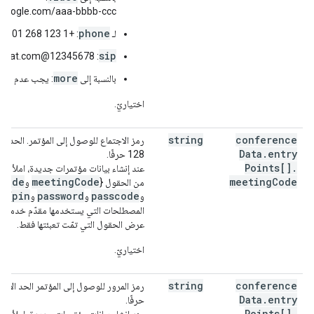
google.com/aaa-bbbb-ccc
phone
لـ
: +1 123 268 2601
sip
: 12345678@altostrat.com
more
بالنسبة إلى
: يجب عدم ملء 
اختياريّ.
string
conference
رمز الاجتماع للوصول إلى المؤتمر. الحد ا
Data
.
entry
128 حرفًا.
Points[]
.
عند إنشاء بيانات مؤتمرات جديدة، املأ ف
sCode
meetingCode
meeting
Code
من الحقول {
و
pin
password
passcode
و
و
و
} ال
المصطلحات التي يستخدمها مقدّم خدمة ا
عرض الحقول التي تمّت تعبئتها فقط.
اختياريّ.
string
conference
Data
.
entry
حرفًا.
Points[]
.