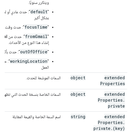
ويتكرر سنويًا.
default
‫"
": حدث عادي أو لم ي
بشكل أكبر
focusTime
‫"
": حدث وقت التر
fromGmail
"
إنشاء هذا النوع من الأحداث.
outOfOffice
‫"
": حدث بأنّك 
workingLocation
‫"
": حدث
العمل
object
extended
السمات الموسّعة للحدث.
Properties
object
extended
السمات الخاصة بنسخة الحدث التي تظهر في
Properties
.
private
string
extended
اسم السمة الخاصة والقيمة المقابلة
Properties
.
private
.
(key)