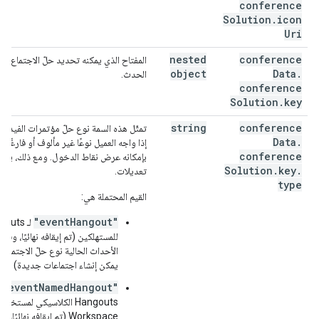
conference
Solution
.
icon
Uri
nested
conference
المفتاح الذي يمكنه تحديد حلّ الاجتماع بش
object
Data
.
الحدث.
conference
Solution
.
key
string
conference
تمثّل هذه السمة نوع حلّ مؤتمرات الفيديو.
Data
.
إذا واجه العميل نوعًا غير مألوف أو فارغًا،
conference
بإمكانه عرض نقاط الدخول. ومع ذلك، يجب 
Solution
.
key
.
تعديلات.
type
القيم المحتملة هي:
"eventHangout"
لـ outs
للمستهلكين (تم إيقافه نهائيًا، وق
الأحداث الحالية نوع حلّ الاجتماعات
يمكن إنشاء اجتماعات جديدة)
"eventNamedHangout"
ل
Workspace (تم إيقافه نهائيً