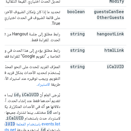
Modify
تعديل الحدث اختياريّ. القيمة التلقائية هي False.
boolean
guests
Can
See
تحديد ما إذا كان بإمكان الضيوف الآخرين غير
Other
Guests
على قائمة الضيوف في الحدث اختياريّ. القي
True.
string
hangout
Link
الحدث. للقراءة فقط.
string
html
Link
رابط مطلق يؤدي إلى هذا الحدث في واجه
الخاصة بـ "تقويم Google" للقراءة فقط.
string
i
Cal
UID
المعرّف الفريد للحدث على النحو المحدّد 
يُستخدَم لتحديد الأحداث بشكل فريد في 
التقويم، ويجب توفيره عند استيراد الأحد
طريقة
الاستيراد
.
id
iCalUID
يُرجى العِلم أنّ
و
ليسا متطا
تقديم أحدهما فقط عند إنشاء الحدث. أحد 
دلالاتها هو أنّه في الأحداث المتكرّرة، يكو
id
واحد
مختلف، بينما تشترك جميعها في
iCalUID
لاسترداد حدث باستخدام
، است
iCalUID
events.list باستخدام المَعلمة
id
باستخدام
، استخدِم طريقة
vents.get