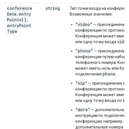
conference
string
Тип точки входа на конференц
Data
.
entry
Возможные значения:
Points[]
.
"video"
— присоединение 
entry
Point
конференции по протоколу 
Type
Конференция может иметь
vide
или одну точку входа
"phone"
— присоединение 
конференции путем набора
телефонного номера. Конф
может иметь ноль или боле
phone
подключения
.
"sip"
— присоединение к
конференции по протоколу S
Конференция может иметь
si
или одну точку входа по
"more"
— дополнительные
инструкции по подключени
конференции, например,
дополнительные номера