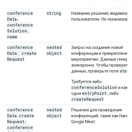
conference
string
Название решения, видимое
Data
.
пользователю. Не локализован
conference
Solution
.
name
conference
nested
Запрос на создание новой
Data
.
create
object
конференции и прикрепление 
Request
мероприятию. Данные генери
асинхронно. Чтобы проверить
statu
данных, проверьте поле
Требуется либо
conferenceSolution
и как 
entryPoint
одна
, либо
createRequest
.
conference
nested
Решения для проведения
Data
.
create
object
конференций, такие как Hango
Request
.
Google Meet.
conference