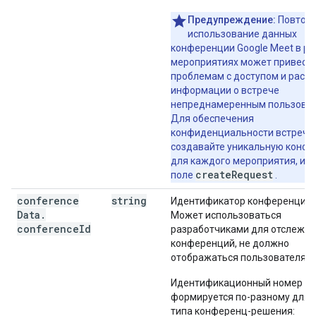
Предупреждение:
Повтор
использование данных
конференции Google Meet в р
мероприятиях может привести
проблемам с доступом и раск
информации о встрече
непреднамеренным пользоват
Для обеспечения
конфиденциальности встречи
создавайте уникальную конф
для каждого мероприятия, ис
createRequest
поле
.
conference
string
Идентификатор конференции.
Data
.
Может использоваться
conference
Id
разработчиками для отслежи
конференций, не должно
отображаться пользователям.
Идентификационный номер
формируется по-разному для 
типа конференц-решения: