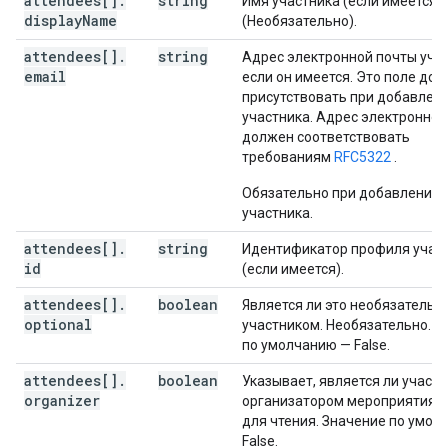
attendees[]
.
string
Имя участника (если имеется).
"preferences"
:
display
Name
(Необязательно).
(
key
)
:
string
attendees[]
.
string
Адрес электронной почты учас
}
,
email
если он имеется. Это поле до
"anyoneCanAddSelf"
:
boolean
,
присутствовать при добавлен
"guestsCanInviteOthers"
:
boolean
,
участника. Адрес электронной
"guestsCanModify"
:
boolean
,
должен соответствовать
"guestsCanSeeOtherGuests"
:
boolean
,
требованиям
RFC5322
.
"privateCopy"
:
boolean
,
"locked"
:
boolean
,
Обязательно при добавлении
"reminders"
:
участника.
"useDefault"
:
boolean
,
"overrides"
:
[
attendees[]
.
string
Идентификатор профиля учас
id
(если имеется).
"method"
:
string
,
"minutes"
:
integer
attendees[]
.
boolean
Является ли это необязатель
optional
участником. Необязательно. З
]
по умолчанию — False.
}
,
attendees[]
.
boolean
Указывает, является ли участн
"source"
:
organizer
организатором мероприятия. 
"url"
:
string
,
для чтения. Значение по умол
"title"
:
string
False.
}
,