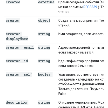
created
datetime
Время создания события (в ви
метки времени
RFC3339
). Тол
чтения.
creator
object
Создатель мероприятия. Толь
чтения.
creator
.
string
Имя создателя, если известно.
display
Name
creator
.
email
string
Адрес электронной почты авто
если таковой имеется.
creator
.
id
string
Идентификатор профиля созда
если таковой имеется.
creator
.
self
boolean
Указывает, соответствует ли
создатель календарю, на кото
отображается данная копия с
Только для чтения. По умолча
False.
description
string
Описание мероприятия. Може
содержать HTML-код. Необяза