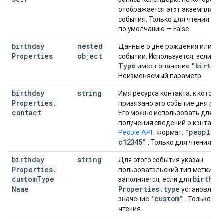
отображается этот экземпляр
события. Только для чтения. 
по умолчанию — False.
birthday
nested
Данные о дне рождения или о
Properties
object
e
событии. Используется, если
Type
"birth
имеет значение
Неизменяемый параметр.
birthday
string
Имя ресурса контакта, к котор
Properties
.
привязано это событие дня ро
contact
Его можно использовать для
получения сведений о контакт
"people
/
People API
. Формат:
c12345"
. Только для чтения.
birthday
string
Для этого события указан
Properties
.
пользовательский тип метки. 
custom
Type
birthd
заполняется, если для
Name
Properties
.
type
установлен
"custom"
значение
. Только д
чтения.