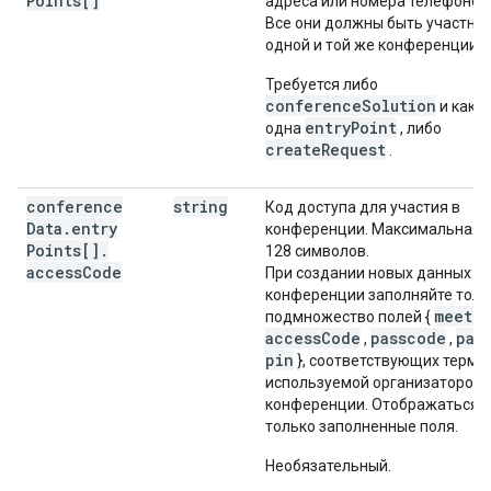
Points[]
адреса или номера телефонов
Все они должны быть участни
одной и той же конференции.
Требуется либо
conferenceSolution
и как 
entryPoint
одна
, либо
createRequest
.
conference
string
Код доступа для участия в
Data
.
entry
конференции. Максимальная 
Points[]
.
128 символов.
access
Code
При создании новых данных д
конференции заполняйте толь
meeti
подмножество полей {
accessCode
passcode
pas
,
,
pin
}, соответствующих терми
используемой организатором
конференции. Отображаться 
только заполненные поля.
Необязательный.