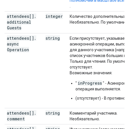
полномочий в масштабе всего
"password"
:
string
.
],
attendees[]
.
integer
Количество дополнительных г
"conferenceSolution"
:
additional
Необязательно. По умолчанию 
"key"
:
Guests
"type"
:
string
}
,
attendees[]
.
string
Если присутствует, указывает 
"name"
:
string
,
async
асинхронной операции, выпо
"iconUri"
:
string
Operation
для данного участника (напри
}
,
список участников больших гру
"conferenceId"
:
string
,
Только для чтения. По умолча
"signature"
:
string
,
отсутствует.
"notes"
:
string
,
Возможные значения:
}
,
inProgress
"
" - Асинхронн
"gadget"
:
операция выполняется.
"type"
:
string
,
"title"
:
string
,
(отсутствует) - В противном
"link"
:
string
,
"iconLink"
:
string
,
"width"
:
integer
,
attendees[]
.
string
Комментарий участника.
"height"
:
integer
,
comment
Необязательно.
"display"
:
string
,