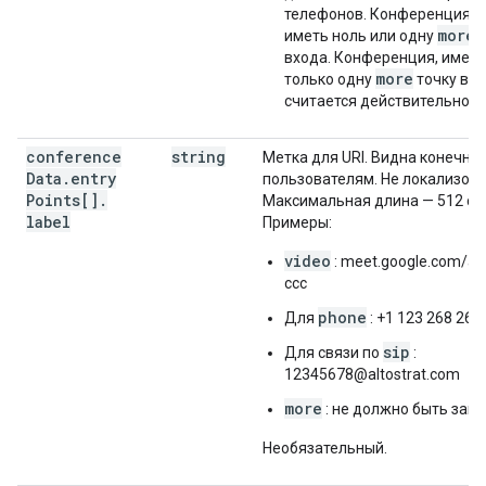
телефонов. Конференция 
more
иметь ноль или одну
т
входа. Конференция, име
more
только одну
точку вхо
считается действительной.
conference
string
Метка для URI. Видна конечны
Data
.
entry
пользователям. Не локализова
Points[]
.
Максимальная длина — 512 си
label
Примеры:
video
: meet.google.com/aa
ccc
phone
Для
: +1 123 268 260
sip
Для связи по
:
12345678@altostrat.com
more
: не должно быть запо
Необязательный.