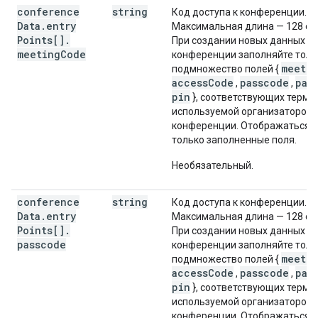
conference
string
Код доступа к конференции.
Data
.
entry
Максимальная длина — 128 си
Points[]
.
При создании новых данных д
meeting
Code
конференции заполняйте толь
meeti
подмножество полей {
accessCode
passcode
pas
,
,
pin
}, соответствующих терми
используемой организатором
конференции. Отображаться 
только заполненные поля.
Необязательный.
conference
string
Код доступа к конференции.
Data
.
entry
Максимальная длина — 128 си
Points[]
.
При создании новых данных д
passcode
конференции заполняйте толь
meeti
подмножество полей {
accessCode
passcode
pas
,
,
pin
}, соответствующих терми
используемой организатором
конференции. Отображаться 