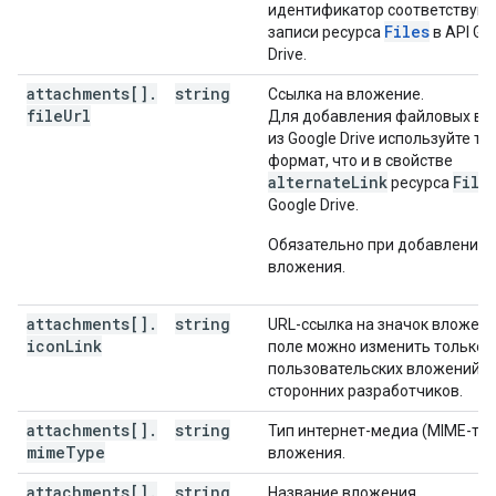
"sequence"
:
integer
,
идентификатор соответствую
"attendees"
:
[
Files
записи ресурса
в API Go
Drive.
"id"
:
string
,
attachments[]
.
string
Ссылка на вложение.
"email"
:
string
,
file
Url
Для добавления файловых вл
"displayName"
:
string
,
из Google Drive используйте то
"organizer"
:
boolean
,
формат, что и в свойстве
"self"
:
boolean
,
alternateLink
File
ресурса
"resource"
:
boolean
,
Google Drive.
"optional"
:
boolean
,
"responseStatus"
:
string
,
Обязательно при добавлении
"comment"
:
string
,
вложения.
"additionalGuests"
:
integer
,
"asyncOperation"
:
string
attachments[]
.
string
URL-ссылка на значок вложени
],
icon
Link
поле можно изменить только 
"attendeesOmitted"
:
boolean
,
пользовательских вложений о
"extendedProperties"
:
сторонних разработчиков.
"private"
:
(
key
)
:
string
attachments[]
.
string
Тип интернет-медиа (MIME-тип
}
,
mime
Type
вложения.
"shared"
:
attachments[]
.
string
Название вложения.
(
key
)
:
string