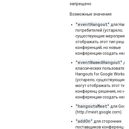
запрещено.
Возможные значения:
"eventHangout"
для Hang
потребителей (устарело;
существующие мероприяти
отображать этот тип решен
конференций, но новые
конференции создать нельз
"eventNamedHangout"
дл
классических пользовател
Hangouts for Google Worksp
(устарело; существующие 
могут отображать этот тип
конференц-решения, но но
конференции создать нельз
"hangoutsMeet"
для Googl
(http://meet.google.com)
"addOn"
для сторонних
поставщиков конференц-ус