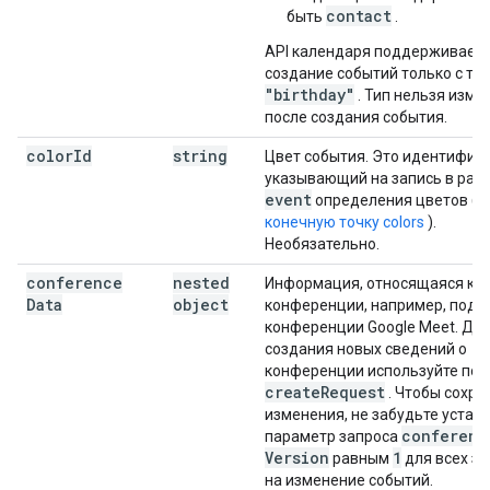
contact
быть
.
API календаря поддерживает
создание событий только с ти
"birthday"
. Тип нельзя изме
после создания события.
color
Id
string
Цвет события. Это идентифика
указывающий на запись в раз
event
определения цветов (с
конечную точку colors
).
Необязательно.
conference
nested
Информация, относящаяся к
Data
object
конференции, например, подр
конференции Google Meet. Дл
создания новых сведений о
конференции используйте пол
create
Request
. Чтобы сохра
изменения, не забудьте устан
conferenc
параметр запроса
Version
1
равным
для всех з
на изменение событий.