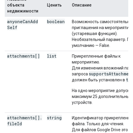
"date"
:
date
,
объекта
Ценить
Описание
"dateTime"
:
datetime
,
недвижимости
"timeZone"
:
string
anyone
Can
Add
boolean
Возможность самостоятельно
}
,
Self
приглашения на мероприятие
"end"
:
(устаревшая функция).
"date"
:
date
,
Необязательный параметр. По
"dateTime"
:
datetime
,
умолчанию — False.
"timeZone"
:
string
}
,
attachments[]
list
Прикрепленные файлы к
"endTimeUnspecified"
:
boolean
,
мероприятию.
"recurrence"
:
[
Для изменения вложений пар
string
supportsAttachmen
запроса
],
tr
должен быть установлен в
"recurringEventId"
:
string
,
"originalStartTime"
:
На одно мероприятие допуска
"date"
:
date
,
максимум 25 дополнительных
"dateTime"
:
datetime
,
устройств.
"timeZone"
:
string
}
,
"transparency"
:
string
,
attachments[]
.
string
Идентификатор прикрепленно
"visibility"
:
string
,
file
Id
файла. Только для чтения.
"iCalUID"
:
string
,
Для файлов Google Drive это