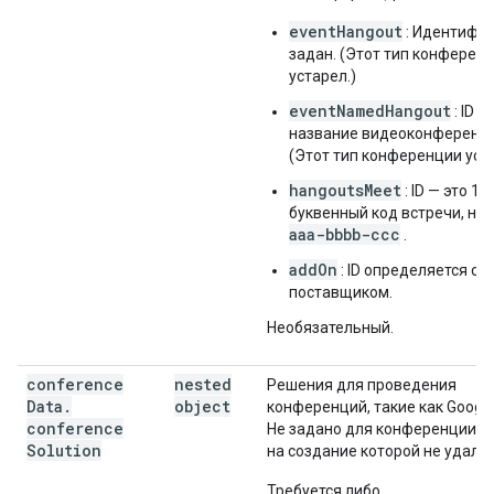
eventHangout
: Идентифик
задан. (Этот тип конферен
устарел.)
eventNamedHangout
: ID —
название видеоконференци
(Этот тип конференции уста
hangoutsMeet
: ID — это 10-
буквенный код встречи, на
aaa-bbbb-ccc
.
addOn
: ID определяется с
поставщиком.
Необязательный.
conference
nested
Решения для проведения
Data
.
object
конференций, такие как Google
conference
Не задано для конференции, з
Solution
на создание которой не удался
Требуется либо