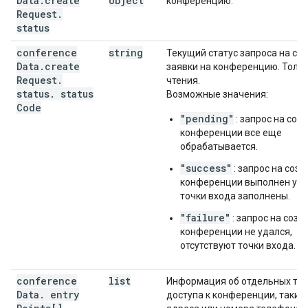
Data
.
create
object
конференцию.
Request
.
status
conference
string
Текущий статус запроса на со
Data
.
create
заявки на конференцию. Толь
Request
.
чтения.
status
.
status
Возможные значения:
Code
"pending"
: запрос на соз
конференции все еще
обрабатывается.
"success"
: запрос на соз
конференции выполнен усп
точки входа заполнены.
"failure"
: запрос на созд
конференции не удался,
отсутствуют точки входа.
conference
list
Информация об отдельных то
Data
.
entry
доступа к конференции, таких 