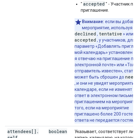
}
,
accepted
"
" - Участник пр
"attachments"
:
[
приглашение.
"fileUrl"
:
string
,
Внимание:
если вы добавл
"title"
:
string
,
мероприятие, используя з
"mimeType"
:
string
,
declined
tentative
,
» или
"iconLink"
:
string
,
accepted
, у участников, для
"fileId"
:
string
параметр «Добавлять пригла
мой календарь» установлен на
],
я отвечаю на приглашение по
"birthdayProperties"
:
электронной почте» или «Толь
"contact"
:
string
,
отправитель известен», статус
"type"
:
string
,
need
может быть сброшен до
"customTypeName"
:
string
, и они не увидят мероприятие
}
,
календаре, если не изменят с
"eventType"
:
string
ответ в электронном письме с
}
приглашением на мероприятие
того, если на мероприятие
приглашено более 200 гостей, 
ответа не передается гостям.
attendees[]
.
boolean
Указывает, соответствует ли 
self
запись календарю, на котором