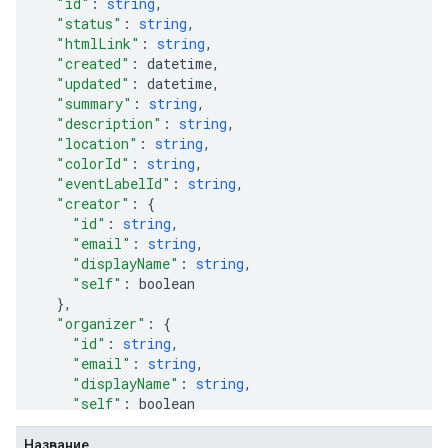
"id"
:
string
,
"status"
:
string
,
"htmlLink"
:
string
,
"created"
:
datetime
,
"updated"
:
datetime
,
"summary"
:
string
,
"description"
:
string
,
"location"
:
string
,
"colorId"
:
string
,
"eventLabelId"
:
string
,
"creator"
:
"id"
:
string
,
"email"
:
string
,
"displayName"
:
string
,
"self"
:
boolean
}
,
"organizer"
:
"id"
:
string
,
"email"
:
string
,
"displayName"
:
string
,
"self"
:
boolean
}
,
"start"
:
Название