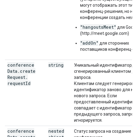
могут отображать этот тип
конференц-решения, но но
конференции создать нельз
"hangoutsMeet"
для Googl
(http://meet.google.com)
"addOn"
для сторонних
поставщиков конференц-ус
conference
string
Уникальный идентификатор,
Data
.
create
сгенерированный клиентом дл
Request
.
запроса.
request
Id
Клиентам следует генерирова
идентификатор заново для ка
нового запроса. Если
предоставленный идентифика
совпадает с идентификаторо
предыдущего запроса, запрос
игнорируется.
conference
nested
Статус запроса на создание за