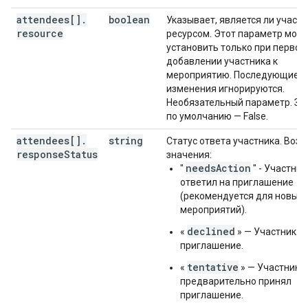
"workingLocationProperties"
:
attendees[]
.
boolean
Указывает, является ли участн
"type"
:
string
,
resource
ресурсом. Этот параметр мож
"homeOffice"
:
(
value
)
,
установить только при первом
"customLocation"
:
добавлении участника к
"label"
:
string
мероприятию. Последующие
}
,
изменения игнорируются.
"officeLocation"
:
Необязательный параметр. Зн
"buildingId"
:
string
,
по умолчанию — False.
"floorId"
:
string
,
"floorSectionId"
:
string
,
attendees[]
.
string
Статус ответа участника. Воз
"deskId"
:
string
,
response
Status
значения:
"label"
:
string
needsAction
"
" - Участник
ответил на приглашение
}
,
(рекомендуется для новых
"outOfOfficeProperties"
:
мероприятий).
"autoDeclineMode"
:
string
,
"declineMessage"
:
string
declined
«
» — Участник о
}
,
приглашение.
"focusTimeProperties"
:
tentative
«
» — Участник
"autoDeclineMode"
:
string
,
предварительно принял
"declineMessage"
:
string
,
приглашение.
"chatStatus"
:
string