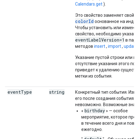
Calendars.get
).
Это свойство заменяет свойст
colorId
основанное на индек
Чтобы установить или изменит
свойство, необходимо указать
eventLabelVersion=1
в пара
методов
insert
,
import
,
update
Указание пустой строки или п
отсутствие указания этого пол
приведет к удалению сущест
метки из события.
event
Type
string
Конкретный тип события. Изм
его после создания события
невозможно. Возможные знач
birthday
«
» — особое
мероприятие, которое пров
в течение всего дня и повт
ежегодно.