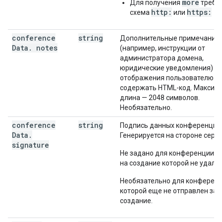
more
Для получения
требу
http:
https:
схема
или
conference
string
Дополнительные примечания
Data
.
notes
(например, инструкции от
администратора домена,
юридические уведомления) д
отображения пользователю. М
содержать HTML-код. Максим
длина — 2048 символов.
Необязательно.
conference
string
Подпись данных конференции
Data
.
Генерируется на стороне серве
signature
Не задано для конференции, з
на создание которой не удался
Необязательно для конференц
которой еще не отправлен зап
создание.