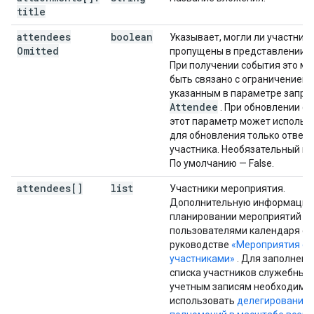
title
}
,
attendees
boolean
Указывает, могли ли участник
"hangoutLink"
:
string
,
Omitted
пропущены в представлении с
"conferenceData"
:
При получении события это м
"createRequest"
:
быть связано с ограничением,
"requestId"
:
string
,
указанным в параметре запро
"conferenceSolutionKey"
:
Attendee
. При обновлении с
"type"
:
string
этот параметр может использ
}
,
для обновления только ответа
"status"
:
участника. Необязательный па
"statusCode"
:
string
По умолчанию — False.
}
,
attendees[]
list
Участники мероприятия.
"entryPoints"
:
[
Дополнительную информацию
планировании мероприятий с 
"entryPointType"
:
string
,
пользователями календаря см.
"uri"
:
string
,
руководстве
«Мероприятия с
"label"
:
string
,
участниками»
. Для заполнени
"pin"
:
string
,
списка участников служебным
"accessCode"
:
string
,
учетным записям необходимо
"meetingCode"
:
string
,
использовать
делегирование
"passcode"
:
string
,