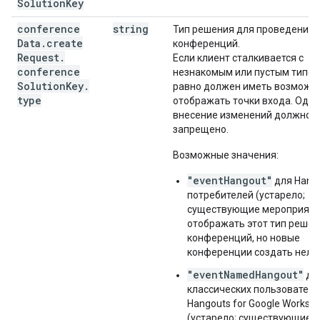
Solution
Key
conference
string
Тип решения для проведения
Data
.
create
конференций.
Request
.
Если клиент сталкивается с
conference
незнакомым или пустым типом,
Solution
Key
.
равно должен иметь возможн
type
отображать точки входа. Одн
внесение изменений должно 
запрещено.
Возможные значения:
"eventHangout"
для Hang
потребителей (устарело;
существующие мероприяти
отображать этот тип решен
конференций, но новые
конференции создать нельз
"eventNamedHangout"
дл
классических пользовател
Hangouts for Google Worksp
(устарело; существующие 