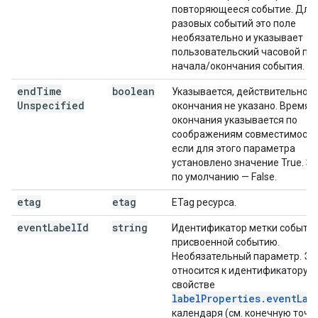
повторяющееся событие. Для
разовых событий это поле
необязательно и указывает
пользовательский часовой по
начала/окончания события.
end
Time
boolean
Указывается, действительно л
Unspecified
окончания не указано. Время
окончания указывается по
соображениям совместимости
если для этого параметра
установлено значение True. З
по умолчанию — False.
etag
etag
ETag ресурса.
event
Label
Id
string
Идентификатор метки события
присвоенной событию.
Необязательный параметр. Эт
относится к идентификатору з
свойстве
labelProperties.eventLab
календаря (см. конечную точк