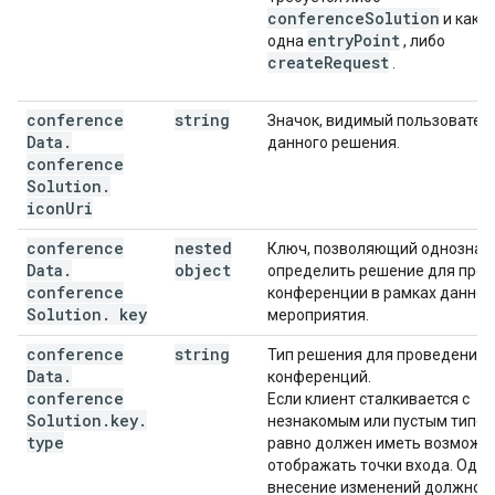
conferenceSolution
и как 
entryPoint
одна
, либо
createRequest
.
conference
string
Значок, видимый пользовател
Data
.
данного решения.
conference
Solution
.
icon
Uri
conference
nested
Ключ, позволяющий однознач
Data
.
object
определить решение для про
conference
конференции в рамках данног
Solution
.
key
мероприятия.
conference
string
Тип решения для проведения
Data
.
конференций.
conference
Если клиент сталкивается с
Solution
.
key
.
незнакомым или пустым типом,
type
равно должен иметь возможн
отображать точки входа. Одн
внесение изменений должно 