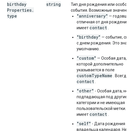
birthday
string
Тип дня рождения или особого
Properties
.
события. Возможные значения
type
"anniversary"
— годовщи
отличная от дня рождения.
contact
имеет
.
"birthday"
— событие, св
с днем ​​рождения. Это знач
умолчанию.
"custom"
— Особая дата, м
которой дополнительно
указывается в поле
customTypeName
. Всегда
contact
.
"other"
- Особая дата, не
подпадающая под другие
категории и не имеющая
пользовательской метки. В
contact
имеет
.
"self"
- Дата рождения
владельца календаря. Не 