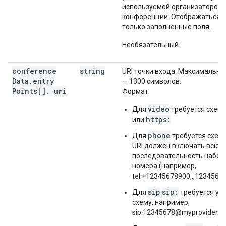
используемой организатором
конференции. Отображаться 
только заполненные поля.
Необязательный.
conference
string
URI точки входа. Максимальна
Data
.
entry
— 1300 символов.
Points[]
.
uri
Формат:
video
Для
требуется схем
https:
или
phone
Для
требуется схем
URI должен включать всю
последовательность набор
номера (например,
tel:+12345678900,,,12345678
sip
sip:
Для
требуется ук
схему, например,
sip:12345678@myprovider.c