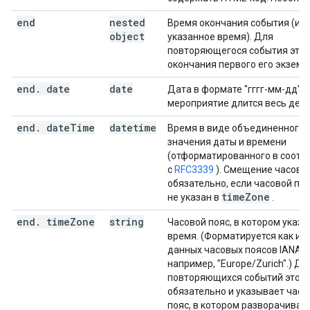
end
nested
Время окончания события (ис
object
указанное время). Для
повторяющегося события это 
окончания первого его экземп
end
.
date
date
Дата в формате "гггг-мм-дд", 
мероприятие длится весь день
end
.
date
Time
datetime
Время в виде объединенного
значения даты и времени
(отформатированного в соотв
с
RFC3339
). Смещение часово
обязательно, если часовой по
time
Zone
не указан в
.
end
.
time
Zone
string
Часовой пояс, в котором указа
время. (Форматируется как им
данных часовых поясов IANA,
например, "Europe/Zurich".) Дл
повторяющихся событий это п
обязательно и указывает часо
пояс, в котором разворачивае