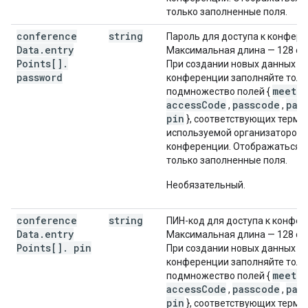
только заполненные поля.
conference
string
Пароль для доступа к конфере
Data
.
entry
Максимальная длина — 128 си
Points[]
.
При создании новых данных д
password
конференции заполняйте толь
meeti
подмножество полей {
accessCode
passcode
pas
,
,
pin
}, соответствующих терми
используемой организатором
конференции. Отображаться 
только заполненные поля.
Необязательный.
conference
string
ПИН-код для доступа к конфер
Data
.
entry
Максимальная длина — 128 си
Points[]
.
pin
При создании новых данных д
конференции заполняйте толь
meeti
подмножество полей {
accessCode
passcode
pas
,
,
pin
}, соответствующих терми