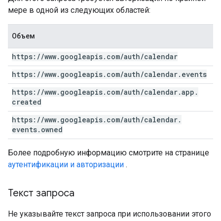
мере в одной из следующих областей:
Объем
https:
/
/
www
.
googleapis
.
com
/
auth
/
calendar
https:
/
/
www
.
googleapis
.
com
/
auth
/
calendar
.
events
https:
/
/
www
.
googleapis
.
com
/
auth
/
calendar
.
app
.
created
https:
/
/
www
.
googleapis
.
com
/
auth
/
calendar
.
events
.
owned
Более подробную информацию смотрите на странице
аутентификации и авторизации
.
Текст запроса
Не указывайте текст запроса при использовании этого