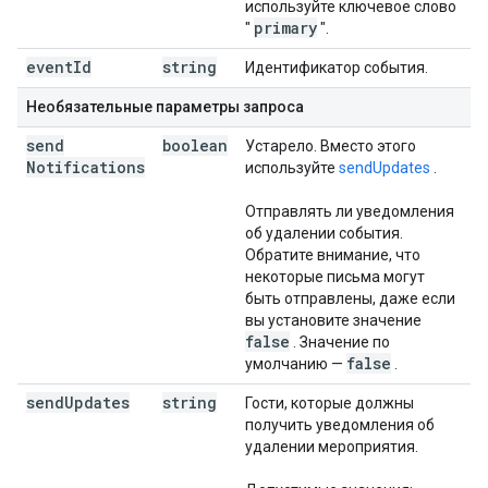
используйте ключевое слово
primary
"
".
event
Id
string
Идентификатор события.
Необязательные параметры запроса
send
boolean
Устарело. Вместо этого
Notifications
используйте
sendUpdates
.
Отправлять ли уведомления
об удалении события.
Обратите внимание, что
некоторые письма могут
быть отправлены, даже если
вы установите значение
false
. Значение по
false
умолчанию —
.
send
Updates
string
Гости, которые должны
получить уведомления об
удалении мероприятия.