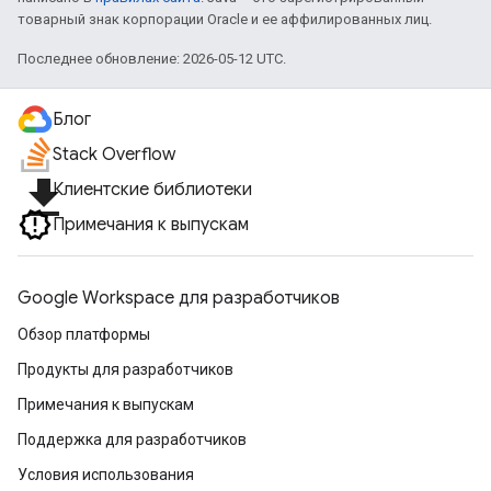
товарный знак корпорации Oracle и ее аффилированных лиц.
Последнее обновление: 2026-05-12 UTC.
Блог
Stack Overflow
file_download
Клиентские библиотеки
Примечания к выпускам
Google Workspace для разработчиков
Обзор платформы
Продукты для разработчиков
Примечания к выпускам
Поддержка для разработчиков
Условия использования