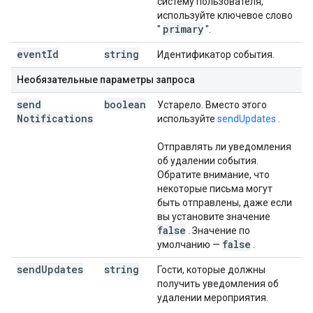
систему пользователя,
используйте ключевое слово
primary
"
".
event
Id
string
Идентификатор события.
Необязательные параметры запроса
send
boolean
Устарело. Вместо этого
Notifications
используйте
sendUpdates
.
Отправлять ли уведомления
об удалении события.
Обратите внимание, что
некоторые письма могут
быть отправлены, даже если
вы установите значение
false
. Значение по
false
умолчанию —
.
send
Updates
string
Гости, которые должны
получить уведомления об
удалении мероприятия.