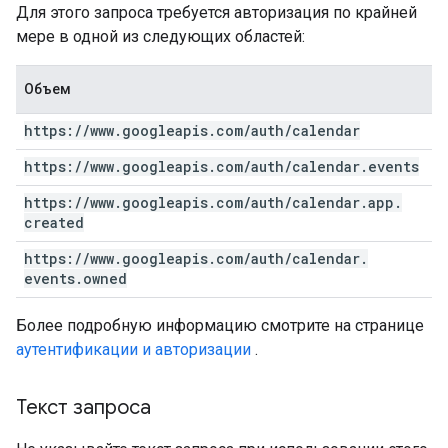
Для этого запроса требуется авторизация по крайней
мере в одной из следующих областей:
Объем
https:
/
/
www
.
googleapis
.
com
/
auth
/
calendar
https:
/
/
www
.
googleapis
.
com
/
auth
/
calendar
.
events
https:
/
/
www
.
googleapis
.
com
/
auth
/
calendar
.
app
.
created
https:
/
/
www
.
googleapis
.
com
/
auth
/
calendar
.
events
.
owned
Более подробную информацию смотрите на странице
аутентификации и авторизации
.
Текст запроса