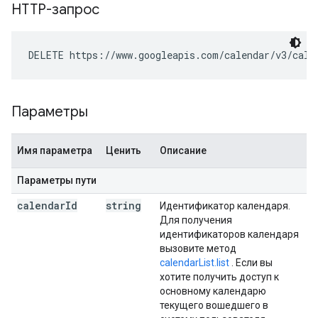
HTTP-запрос
DELETE https://www.googleapis.com/calendar/v3/cale
Параметры
Имя параметра
Ценить
Описание
Параметры пути
calendar
Id
string
Идентификатор календаря.
Для получения
идентификаторов календаря
вызовите метод
calendarList.list
. Если вы
хотите получить доступ к
основному календарю
текущего вошедшего в