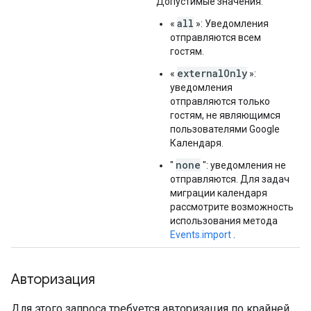
Допустимые значения:
all
«
»: Уведомления
отправляются всем
гостям.
externalOnly
«
»:
уведомления
отправляются только
гостям, не являющимся
пользователями Google
Календаря.
none
"
": уведомления не
отправляются. Для задач
миграции календаря
рассмотрите возможность
использования метода
Events.import
.
Авторизация
Для этого запроса требуется авторизация по крайней