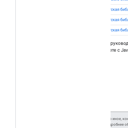
Клиентская библ
Клиентская библ
Клиентская библ
В этом руково
работаете с Jav
.
Если не указано иное, к
Apache 2.0
. Подробнее о