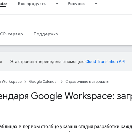
ndar
Все продукты
Ресурсы
CP-сервер
Поддержка
Эта страница переведена с помощью
Cloud Translation API
.
e Workspace
Google Calendar
Справочные материалы
ендаря Google Workspace: заг
блицах в первом столбце указана стадия разработки кажд