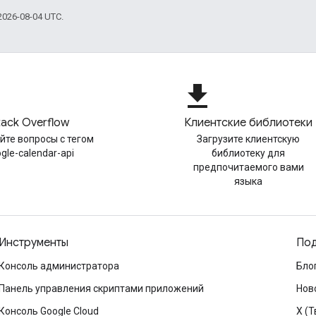
026-08-04 UTC.
file_download
tack Overflow
Клиентские библиотеки
йте вопросы с тегом
Загрузите клиентскую
gle-calendar-api
библиотеку для
предпочитаемого вами
языка
Инструменты
Под
Консоль администратора
Бло
Панель управления скриптами приложений
Нов
Консоль Google Cloud
X (Т