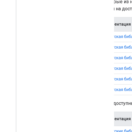
Node
.
js
некоторые из н
PHP
ссылки на дос
Python
Ruby
Документация
Лимиты на использование
Клиентская библ
Клиентская библ
Клиентская библ
Клиентская библ
Клиентская библ
Клиентская библ
Также доступн
Документация
Клиентские библ