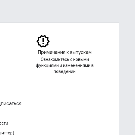
Примечания к выпускам
Ознакомьтесь с новыми
функциями и изменениями в
поведении
писаться
г
ости
виттер)