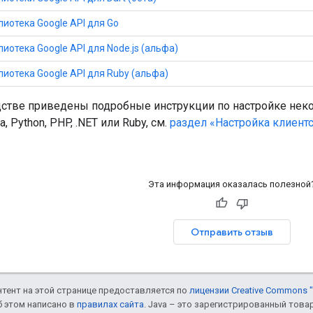
иотека Google API для Go
иотека Google API для Node.js (альфа)
иотека Google API для Ruby (альфа)
дстве приведены подробные инструкции по настройке некот
a, Python, PHP, .NET или Ruby, см.
раздел «Настройка клиентс
Эта информация оказалась полезной
Отправить отзыв
онтент на этой странице предоставляется по
лицензии Creative Commons "
б этом написано в
правилах сайта
. Java – это зарегистрированный това