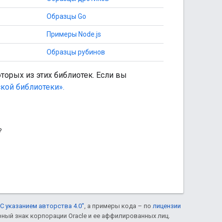
Образцы Go
Примеры Node.js
Образцы рубинов
орых из этих библиотек. Если вы
кой библиотеки».
?
С указанием авторства 4.0"
, а примеры кода – по
лицензии
рный знак корпорации Oracle и ее аффилированных лиц.