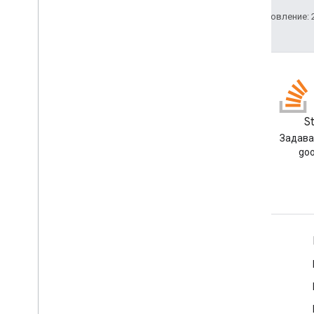
Последнее обновление: 2
Блог
S
Читайте блог разработчиков
Задава
Google Workspace
goo
Google Workspace для разработчиков
Обзор платформы
Продукты для разработчиков
Примечания к выпускам