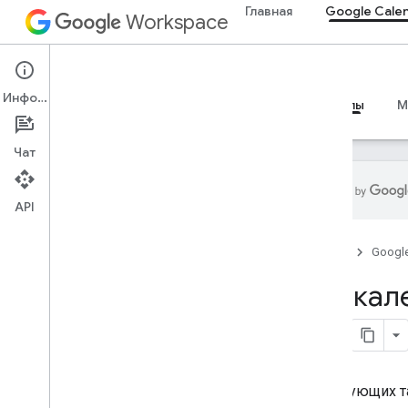
Главная
Google Cale
Workspace
Google Calendar
Информация
Обзор
Руководства
Справочные материалы
M
Чат
API
Календарь API
Главная
Googl
v3
Клиентские библиотеки
API кал
Обзор
Браузер
Go
Java
.
NET
В следующих та