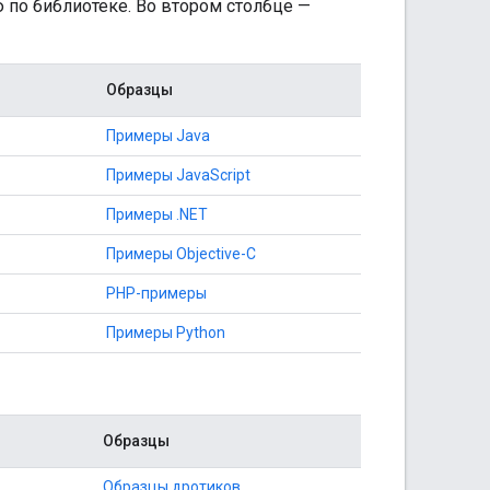
ю по библиотеке. Во втором столбце —
Образцы
Примеры Java
Примеры JavaScript
Примеры .NET
Примеры Objective-C
PHP-примеры
Примеры Python
Образцы
Образцы дротиков