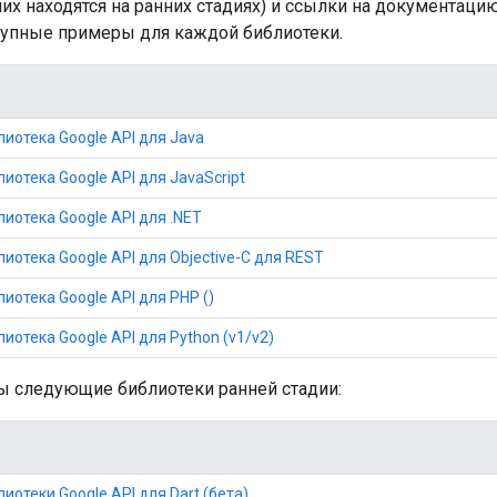
их находятся на ранних стадиях) и ссылки на документаци
тупные примеры для каждой библиотеки.
иотека Google API для Java
иотека Google API для JavaScript
иотека Google API для .NET
иотека Google API для Objective-C для REST
иотека Google API для PHP ()
иотека Google API для Python (v1/v2)
ы следующие библиотеки ранней стадии:
иотеки Google API для Dart (бета)