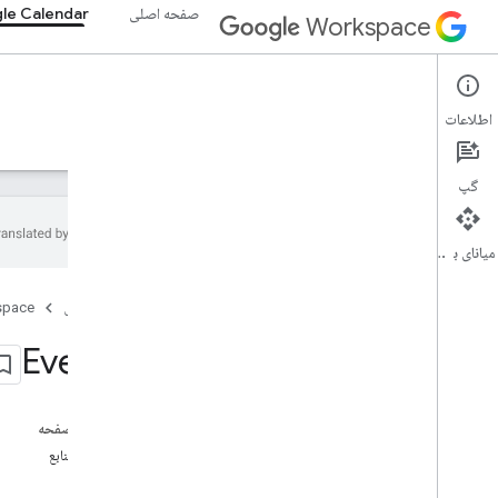
صفحه اصلی
le Calendar
Workspace
Google Calendar
اطلاعات
نمای کلی
راهنما
مرجع
سرور MCP
پشتیبانی
گپ
میانای برنامه‌سازی کاربردی
تقویم API
صفحه اصلی
space
v3
خلاصه منابع
Events
Acl
فهرست تقویم
تقویم ها
در این صفحه
کانال ها
نمایش منابع
رنگ ها
روش‌ها