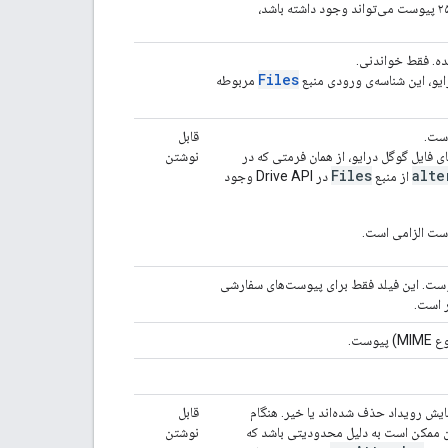
}
,
"endTimeUnspecified"
:
boolean
,
"recurrence"
:
[
ه. فقط خواندنی.
string
Files
ایو، این شناسه‌ی ورودی منبع
مربوطه
],
"recurringEventId"
:
string
,
"originalStartTime"
:
قابل
"date"
:
date
,
 فایل گوگل درایو، از همان فرمتی که در
نوشتن
"dateTime"
:
datetime
,
Files
alte
از منبع
در Drive API وجود
"timeZone"
:
string
}
,
"transparency"
:
string
,
ست الزامی است.
"visibility"
:
string
,
"iCalUID"
:
string
,
 نماد پیوست. این فیلد فقط برای پیوست‌های سفارشی
"sequence"
:
integer
,
 است.
"attendees"
:
[
وست.
"id"
:
string
,
"email"
:
string
,
"displayName"
:
string
,
"organizer"
:
boolean
,
مایش رویداد حذف شده‌اند یا خیر. هنگام
قابل
"self"
:
boolean
,
ین ممکن است به دلیل محدودیتی باشد که
نوشتن
"resource"
:
boolean
,