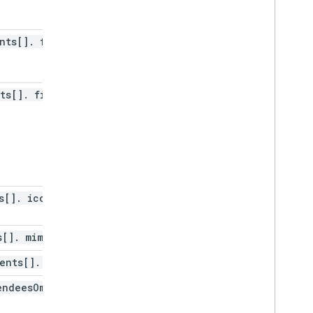
nts[]
.
file
Id
ts[]
.
file
Url
s[]
.
icon
Link
s[]
.
mime
Type
ents[]
.
title
endees
Omitted