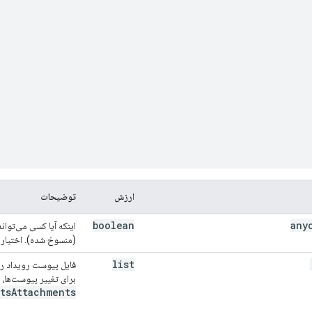
ارزش
توضیحات
boolean
any
اینکه آیا کسی می‌توان
(منسوخ شده). اختیاری. پیش
list
فایل پیوست رویداد را 
برای تغییر پیوست‌ها،
tsAttachments