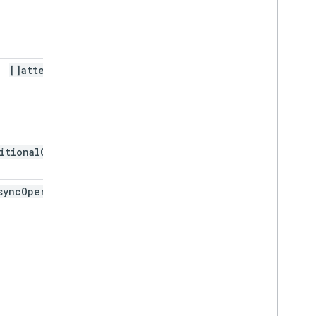
attendees[]
itional
Guests
ync
Operation