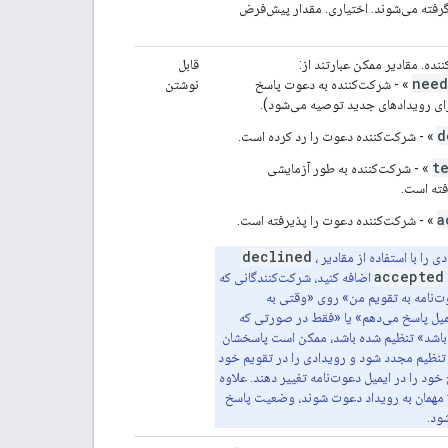
"iconUri"
:
string
گرفته می‌شوند. اختیاری. مقدار پیش‌فرض
}
,
"conferenceId"
:
string
,
"signature"
:
string
,
ه. مقادیر ممکن عبارتند از:
قابل
"notes"
:
string
,
need
» - شرکت‌کننده به دعوت پاسخ
نوشتن
}
,
ای رویدادهای جدید توصیه می‌شود).
"gadget"
:
d
» - شرکت‌کننده دعوت را رد کرده است.
"type"
:
string
,
"title"
:
string
,
t
» - شرکت‌کننده به طور آزمایشی
"link"
:
string
,
فته است.
"iconLink"
:
string
,
a
» - شرکت‌کننده دعوت را پذیرفته است.
"width"
:
integer
,
"height"
:
integer
,
declined
ی را با استفاده از مقادیر
،
"display"
:
string
,
accepted
اضافه کنید، شرکت‌کنندگانی که
"preferences"
:
‌نامه به تقویم من» روی «وقتی به
(
key
)
:
string
میل پاسخ می‌دهم» یا «فقط در صورتی که
باشد» تنظیم شده باشد، ممکن است پاسخشان
}
,
نظیم مجدد شود و رویدادی را در تقویم خود
"anyoneCanAddSelf"
:
boolean
,
 خود را در ایمیل دعوت‌نامه تغییر دهند. علاوه
"guestsCanInviteOthers"
:
boolean
,
بر این، اگر بیش از ۲۰۰ مهمان به رویداد دعوت شوند، وضعیت پاسخ
"guestsCanModify"
:
boolean
,
شود.
"guestsCanSeeOtherGuests"
:
boolea
"privateCopy"
:
boolean
,