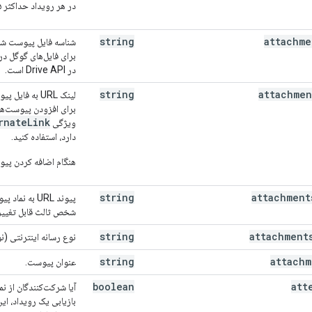
در هر رویداد حداکثر ۲۵ پیوست می‌تواند وجود داشته باشد،
string
attachme
شناسه فایل پیوست شد
برای فایل‌های گوگل در
در Drive API است.
string
attachmen
لینک URL به فایل پیوست.
برای افزودن پیوست‌های
rnateLink
ویژگی
دارد، استفاده کنید.
هنگام اضافه کردن پیو
string
attachment
پیوند URL به
شخص ثالث قابل تغییر
string
attachment
نوع رسانه اینترنتی (نوع MIME) پی
string
attachm
عنوان پیوست.
boolean
att
آیا شرکت‌کنندگان از ن
بازیابی یک رویداد، ا