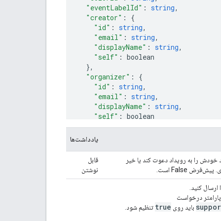
"eventLabelId"
:
string
,
"creator"
:
"id"
:
string
,
"email"
:
string
,
"displayName"
:
string
,
"self"
:
boolean
}
,
"organizer"
:
"id"
:
string
,
"email"
:
string
,
"displayName"
:
string
,
"self"
:
boolean
}
,
"start"
:
یادداشت‌ها
"date"
:
date
,
"dateTime"
:
datetime
,
د خودش را به رویداد دعوت کند یا خیر
قابل
"timeZone"
:
string
‌فرض False است.
نوشتن
}
,
"end"
:
ارسال کنید.
"date"
:
date
,
 پارامتر درخواست
"dateTime"
:
datetime
,
true
suppor
باید روی
تنظیم شود.
"timeZone"
:
string