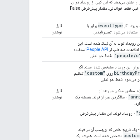
 را نشان می‌دهد که این کپی از رویداد در آن
"locked"
:
boolean
,
نمایش داده می‌شود یا خیر. فقط خواندنی. مقدار پیش‌فرض False
"reminders"
:
"useDefault"
:
boolean
,
"overrides"
:
[
event
Type
د ویژه. اگر
برابر با
قابل
استفاده می‌شود. تغییرناپذیر.
نوشتن
"method"
:
string
,
"minutes"
:
integer
ن رویداد تولد به آن لینک شده است. این
 اطلاعات مخاطب از
People API
استفاده
]
/
c
. فقط خواندنی.
}
,
رای این رویداد مشخص شده است. اگر
:
"source"
"custom"
birthday
Pr
روی
,
string
تنظیم
:
"url"
پر می‌شود. فقط خواندنی.
string
:
"title"
}
,
ه. مقادیر ممکن عبارتند از:
قابل
"workingLocationProperties"
:
- سالگردی غیر از تولد. همیشه یک
نوشتن
"type"
:
string
,
رد.
"homeOffice"
:
(
value
)
,
"customLocation"
:
- رویداد تولد. این مقدار پیش‌فرض
"label"
:
string
}
,
:
 یک تاریخ خاص که برچسب آن در فیلد
"officeLocation"
custom
,
string
:
مشخص شده است. همیشه یک
"buildingId"