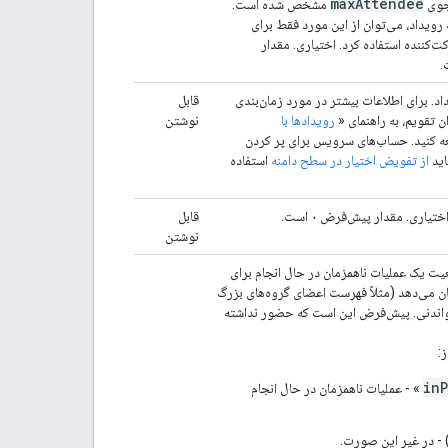
max
Attendee
جوی
مشخص شده است.
"optional"
:
boolean
,
رویداد، می‌توان از این مورد فقط برای
"responseStatus"
:
string
,
‌کننده استفاده کرد. اختیاری. مقدار
"comment"
:
string
,
"additionalGuests"
:
integer
,
"asyncOperation"
:
string
د. برای اطلاعات بیشتر در مورد زمان‌بندی
قابل
ان تقویم، به راهنمای «
رویدادها با
نوشتن
],
 کنید. حساب‌های سرویس برای پر کردن
"attendeesOmitted"
:
boolean
,
اید
از تفویض اختیار در سطح دامنه
استفاده
"extendedProperties"
:
"private"
:
تیاری. مقدار پیش‌فرض ۰ است.
قابل
(
key
)
:
string
نوشتن
}
,
"shared"
:
 یک عملیات ناهمزمان در حال انجام برای
(
key
)
:
string
ان می‌دهد (مثلاً فهرست اعضای گروه‌های بزرگ
اندنی. پیش‌فرض این است که حضور نداشته
}
,
"hangoutLink"
:
string
,
:
"conferenceData"
:
"createRequest"
:
in
» - عملیات ناهمزمان در حال انجام
"requestId"
:
string
,
"conferenceSolutionKey"
:
"type"
:
string
- در غیر این صورت.