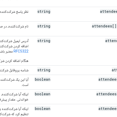
string
attende
نظر پاسخ شرکت‌کننده.
string
attendees[]
نام شرکت‌کننده، در ص
string
atten
آدرس ایمیل شرکت‌کنند
اضافه کردن شرکت‌کنند
RFC5322
معتبر باشد
هنگام اضافه کردن شرک
string
at
شناسه پروفایل شرکت‌
boolean
attendee
است.
boolean
attendees
اینکه آیا شرکت‌کننده،
خواندنی. مقدار پیش‌فرض alse
boolean
attendee
اینکه آیا شرکت‌کننده 
تنظیم کرد که شرکت‌کنن