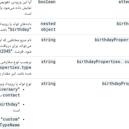
boolean
atte
آیا این ورودی، تقویمی
است.
nested
birth
داده‌های تولد یا رویدا
"birthday"
object
باشد، 
string
birthday
Proper
نام منبع مخاطبی که ای
می‌تواند برای دریافت
12345"
"people
شود. فرمت:
string
birthday
Properties
.
cu
برچسب نوع سفارشی ب
operties
.
type
شده باشد، این مقدار 
string
birthday
Pro
نوع تولد یا رویداد ویژ
"anniversary"
contact
دا
"birthday"
است.
"custom"
-
TypeName