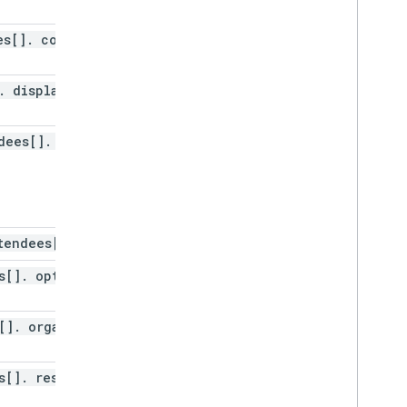
es[]
.
comment
.
display
Name
dees[]
.
email
tendees[]
.
id
s[]
.
optional
[]
.
organizer
s[]
.
resource