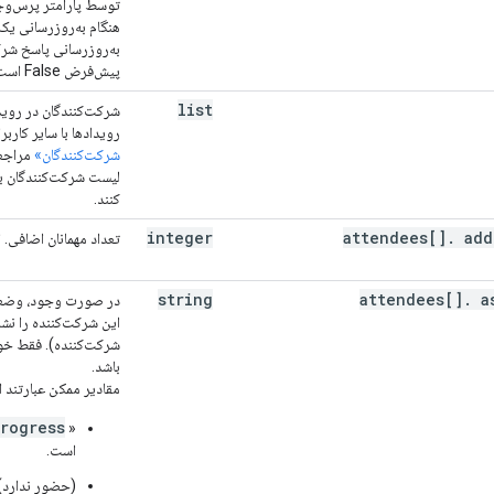
توسط پارامتر پرس‌و
هنگام به‌روزرسانی یک 
به‌روزرسانی پاسخ شرکت
پیش‌فرض False است.
list
شرکت‌کنندگان در رویدا
رویدادها با سایر کاربر
شرکت‌کنندگان»
مراجعه
لیست شرکت‌کنندگان ب
کنند.
integer
attendees[]
.
add
تعداد مهمانان اضافی. اخ
string
attendees[]
.
as
در صورت وجود، وضعیت
این شرکت‌کننده را نش
شرکت‌کننده). فقط خو
باشد.
مقادیر ممکن عبارتند از
Progress
«
است.
(حضور ندارد) 