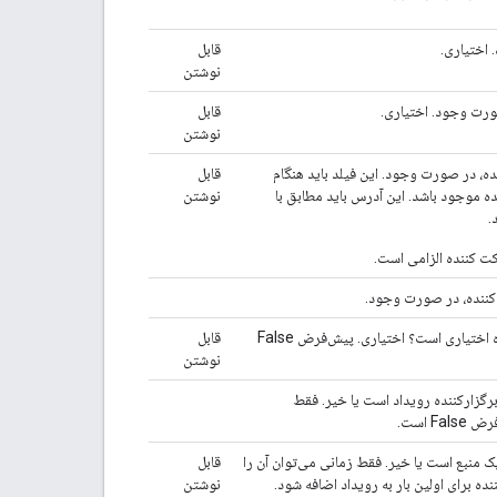
}
,
"status"
:
 اختیاری.
قابل
"statusCode"
:
string
نوشتن
}
,
ورت وجود. اختیاری.
قابل
"entryPoints"
:
[
نوشتن
"entryPointType"
:
string
,
ه، در صورت وجود. این فیلد باید هنگام
قابل
"uri"
:
string
,
ه موجود باشد. این آدرس باید مطابق با
نوشتن
"label"
:
string
,
.
"pin"
:
string
,
"accessCode"
:
string
,
ت کننده الزامی است.
"meetingCode"
:
string
,
کننده، در صورت وجود.
"passcode"
:
string
,
"password"
:
string
آیا این یک شرکت‌کننده اختیاری است؟ اختیاری. پیش‌فرض False
قابل
نوشتن
],
"conferenceSolution"
:
 برگزارکننده رویداد است یا خیر. فقط
"key"
:
F است.
"type"
:
string
}
,
یک منبع است یا خیر. فقط زمانی می‌توان آن را
قابل
"name"
:
string
,
ده برای اولین بار به رویداد اضافه شود.
نوشتن