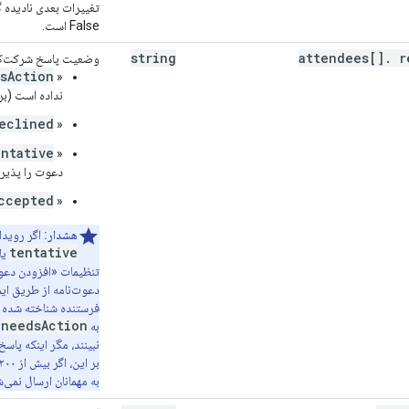
تغییرات بعدی نادیده 
False است.
string
attendees[]
.
r
وضعیت پاسخ شرکت‌کنند
sAction
«
نداده است (بر
eclined
«
entative
«
دعوت را پذیر
ccepted
«
هشدار:
اگر رویداد
tentative
یا
تنظیمات «افزودن دعوت
دعوت‌نامه از طریق ای
فرستنده شناخته شده 
needsAction
به
ت
نبینند، مگر اینکه پاسخ
به مهمانان ارسال نمی‌
n
,