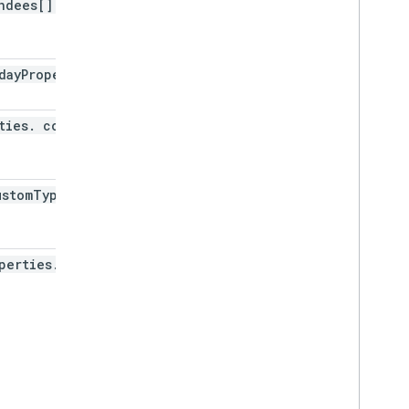
ndees[]
.
self
day
Properties
ties
.
contact
stom
Type
Name
perties
.
type