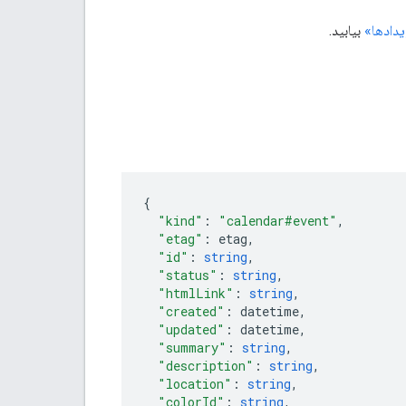
یدادها»
بیابید.
"kind"
:
"calendar#event"
,
"etag"
:
etag
,
"id"
:
string
,
"status"
:
string
,
"htmlLink"
:
string
,
"created"
:
datetime
,
"updated"
:
datetime
,
"summary"
:
string
,
"description"
:
string
,
"location"
:
string
,
"colorId"
:
string
,