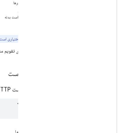
رویداد
پارامترها
نمای کلی
مجوز
حذف
درخواست بدنه
گرفتن
پاسخ
وارد كردن
درج کنید
توجه:
مجوز
اختیاری است.
نمونه ها
رویدادهای تقویم مش
فهرست
حرکت
پچ
درخواست
سریع اضافه کردن
به روز رسانی
تماشا کردن
درخواست HTTP
رایگان
تنظیمات
کتابخانه‌های کارخواه
محدودیت های استفاده
پارامترها