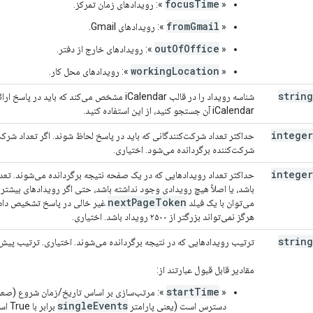
focusTime
«
»: رویدادهای زمان تمرکز.
fromGmail
«
»: رویدادهای Gmail.
outOfOffice
«
»: رویدادهای خارج از دفتر.
workingLocation
«
»: رویدادهای محل کار.
string
شناسه رویداد را در قالب iCalendar مشخص می‌کند ک
iCalendar آن جستجو کنید، از این استفاده کنید.
integer
حداکثر تعداد شرکت‌کنندگانی که باید در پاسخ لحاظ شوند. اگر تعداد شرک
شرکت‌کننده برگردانده می‌شود. اختیاری.
integer
حداکثر تعداد رویدادهایی که در یک صفحه نتیجه برگردانده می‌شوند. تعد
باشد، یا اصلاً هیچ رویدادی وجود نداشته باشد، حتی اگر رویدادهای بیشت
next
Page
Token
می‌توان با یک فیلد
هرگز نمی‌تواند بزرگتر از ۲۵۰۰ رویداد باشد. اختیاری.
string
ترتیب رویدادهایی که در نتیجه برگردانده می‌شوند. اختیاری. ترتیب پی
مقادیر قابل قبول عبارتند از:
startTime
«
»: مرتب‌سازی بر اساس تاریخ/زمان شروع (صعو
singleEvents
دسترس است (یعنی پارامتر
برابر با True است)