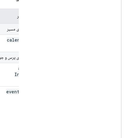
نام پارامتر
پارامترهای مسیر
calendar
Id
پارامترهای پرس و جو
always
Include
Email
event
Types