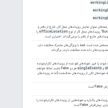
workingL
working
working
مه‌های عنوان نمایش رویدادهای محل کار، خارج از دفتر و
officeLocation
را
ودیت ویژگی‌های توسعه‌یافته به صورت propertyName=value مشخص شده است. فقط با ویژگی‌های مشترک مطابقت دارد.
محدودیت‌های داده شده مطابقت دارند، برگرداند.
شوند یا خیر. نمونه‌های لغو شده از رویدادهای تکرارشونده
single
Events
s
و
هر دو False باشند، لحاظ خواهند
باشند، فقط نمونه‌های تکی از رویدادهای حذف‌شده (اما نه رویدادهای
است.
یدادهای یک‌باره و نمونه‌هایی از رویدادهای تکرارشونده را
یش‌فرض False است.