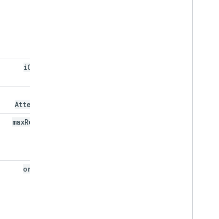
i
Cal
UID
max
Attendees
max
Results
order
By