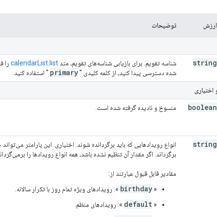
ارزش
توضیحات
string
شناسه تقویم. برای بازیابی شناسه‌های تقویم، متد
calendarList.list
را فر
primary
شده دسترسی پیدا کنید، از کلمه کلیدی "
" استفاده کنید.
 اختیاری
boolean
منسوخ و نادیده گرفته شده است.
string
انواع رویدادهایی که باید برگردانده شوند. اختیاری. این پارامتر می‌تواند 
برگرداند. اگر مقدار آن تنظیم نشده باشد، همه انواع رویدادها را برمی‌گرداند
مقادیر قابل قبول عبارتند از:
birthday
«
»: رویدادهای ویژه تمام روز با تکرار سالانه.
default
«
»: رویدادهای منظم.