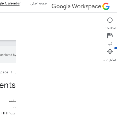
صفحه اصلی
le Calendar
Workspace
Google Calendar
اطلاعات
نمای کلی
راهنما
مرجع
سرور MCP
پشتیبانی
گپ
میانای برنامه‌سازی کاربردی
تقویم API
صفحه اصلی
space
v3
خلاصه منابع
ents: list
Acl
فهرست تقویم
تقویم ها
در این صفحه
کانال ها
درخواست
رنگ ها
درخواست HTTP