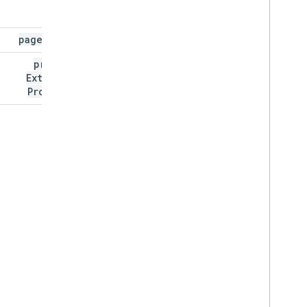
page
Token
private
Extended
Property
q