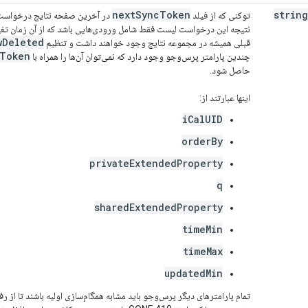
next
Sync
Token
string
توکنی که از فیلد
در آخرین صفحه نتایج درخواست 
نتیجه این درخواست لیست فقط شامل ورودی‌هایی باشد که از آن زمان تغی
w
Deleted
قبلی همیشه در مجموعه نتایج وجود خواهند داشت و تنظیم
Token
چندین پارامتر پرس‌وجو وجود دارد که نمی‌توان آن‌ها را همراه با
حاصل شود.
اینها عبارتند از:
iCalUID
orderBy
privateExtendedProperty
q
sharedExtendedProperty
timeMin
timeMax
updatedMin
تمام پارامترهای دیگر پرس‌وجو باید مشابه همگام‌سازی اولیه باشند تا از