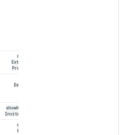
shared
Extended
Property
show
Deleted
show
Hidden
Invitations
single
Events