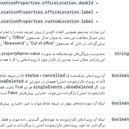
ocationProperties.officeLocation.deskId
LocationProperties.officeLocation.label
LocationProperties.customLocation.label
این عبارات جستجو همچنین کلمات کلیدی از پیش تعریف شده را با تمام ترج
زمان تمرکز مطابقت می‌دهند. به عنوان مثال، جستجوی "Office" یا "Bureau" رویدادهای محل کار از نوع
برمی‌گرداند، در حالی که جستجوی "Out of office" یا "Abwesend" رویدادهای خارج از دفتر را برمی‌گرداند. اختیاری است.
string
محد
این پارامتر ممکن است چندین بار تکرار شود تا رویدادهایی را که با همه 
status
cancelled
boolean
آیا رویدادهای حذف‌شده (با
«
») در نتیجه لحاظ 
how
Deleted
(اما نه رویداد تکرارشونده اصلی) همچنان در صورتی که
single
Events
show
Deleted
شد. اگر
و
هر دو True 
تکرارشونده اصلی) بازگردانده می‌شوند. اختیاری. پیش‌فرض False است.
boolean
اینکه آیا دعوت‌نامه‌های پنهان در نتیجه لحاظ شوند یا خیر. اختیاری. پیش‌فرض False 
boolean
اینکه آیا رویدادهای تکرارشونده به نمونه‌هایی گسترش داده شوند و فقط رو
برگردانند، اما خود رویدادهای تکرارشونده اصلی را برنگردانند یا خیر. اختیاری. پ