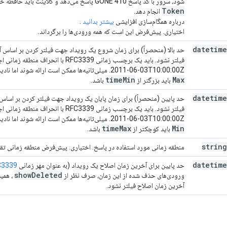
شود، سرور با کد پاسخ 410 GONE پاسخ می‌دهد و کلاینت باید حافظه خود را پاک کند و همگام‌سازی کامل را بدون هیچ
Token
انجام دهد.
درباره همگام‌سازی افزایشی
بیشتر بدانید
.
اختیاری. پیش‌فرض این است که همه ورودی‌ها را برگرداند.
datetime
حد بالا (منحصراً) برای زمان شروع یک رویداد جهت فیلتر کردن بر اساس 
2011-06-03T10:00:00Z. میلی‌ثانیه‌ها ممکن است ارائه شوند اما نادیده گرفته می‌شوند. اگر
time
Min
Max
باید بزرگتر از
باشد.
datetime
حد پایین (منحصراً) برای زمان پایان یک رویداد جهت فیلتر کردن بر اساس
2011-06-03T10:00:00Z. میلی‌ثانیه‌ها ممکن است ارائه شوند اما نادیده گرفته می‌شوند. اگر
time
Max
Min
باید کوچکتر از
باشد.
string
منطقه زمانی مورد استفاده در پاسخ. اختیاری. پیش‌فرض منطقه زمانی تق
datetime
حد پایین برای آخرین زمان اصلاح یک رویداد (به عنوان مهر زمانی
C3339
show
Deleted
ورودی‌های حذف شده از این زمان، صرف نظر از
، همی
آخرین زمان اصلاح فیلتر نشود.