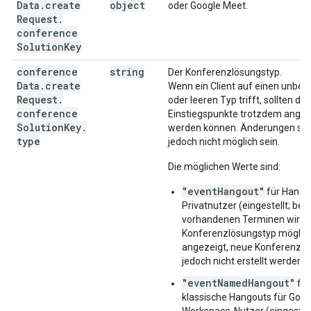
Data
.
create
object
oder Google Meet.
Request
.
conference
Solution
Key
conference
string
Der Konferenzlösungstyp.
Data
.
create
Wenn ein Client auf einen unbe
Request
.
oder leeren Typ trifft, sollten die
conference
Einstiegspunkte trotzdem angez
Solution
Key
.
werden können. Änderungen sol
type
jedoch nicht möglich sein.
Die möglichen Werte sind:
"eventHangout"
für Hango
Privatnutzer (eingestellt; bei
vorhandenen Terminen wird d
Konferenzlösungstyp möglic
angezeigt, neue Konferenze
jedoch nicht erstellt werden)
"eventNamedHangout"
für
klassische Hangouts für Goog