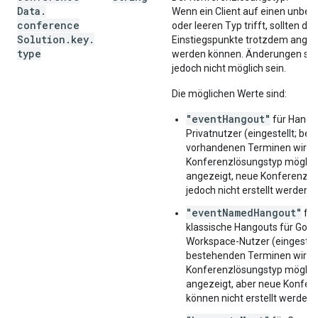
Data
.
Wenn ein Client auf einen unbe
conference
oder leeren Typ trifft, sollten die
Solution
.
key
.
Einstiegspunkte trotzdem angez
type
werden können. Änderungen sol
jedoch nicht möglich sein.
Die möglichen Werte sind:
"eventHangout"
für Hango
Privatnutzer (eingestellt; bei
vorhandenen Terminen wird d
Konferenzlösungstyp möglic
angezeigt, neue Konferenze
jedoch nicht erstellt werden)
"eventNamedHangout"
für
klassische Hangouts für Goog
Workspace-Nutzer (eingestellt
bestehenden Terminen wird d
Konferenzlösungstyp möglic
angezeigt, aber neue Konfer
können nicht erstellt werden)