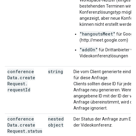
Workspace-Nutzer (eingestellt
bestehenden Terminen wird d
Konferenzlösungstyp möglic
angezeigt, aber neue Konfer
können nicht erstellt werden)
"hangoutsMeet"
für Googl
(http://meet.google.com)
"addOn"
für Drittanbieter vo
Videokonferenzlösungen
conference
string
Die vom Client generierte eindeu
Data
.
create
für diese Anfrage.
Request
.
Clients sollten diese ID für jede 
request
Id
Anfrage neu generieren. Wenn e
angegebene ID mit der ID der vo
Anfrage übereinstimmt, wird die
Anfrage ignoriert.
conference
nested
Der Status der Anfrage zum Erst
Data
.
create
object
der Videokonferenz.
Request
.
status