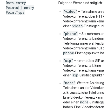
Data
.
entry
Folgende Werte sind möglich:
Points[]
.
entry
"video"
– Teilnahme an ein
Point
Type
Videokonferenz über HTTP. E
Videokonferenz kann keinen 
video
einen
-Einstiegspunkt 
"phone"
– Sie nehmen an ei
Videokonferenz teil, indem Si
Telefonnummer wählen. Eine
Videokonferenz kann null od
phone
-Einstiegspunkte habe
"sip"
– nimmt über SIP an e
Videokonferenz teil. Eine
Videokonferenz kann keinen 
sip
einen
-Einstiegspunkt ha
"more"
: Weitere Anleitungen
Teilnahme an der Videokonfe
z. B. zusätzliche Telefonnu
Eine Videokonferenz kann ke
more
oder einen
-Einstiegspu
haben. Eine Videokonferenz 