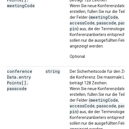
beträgt 128 Zeichen.
meeting
Code
Wenn Sie neue Konferenzdaten
erstellen, füllen Sie nur die Teil
meetingCode
der Felder {
,
accessCode
passcode
pass
,
,
pin
} aus, die der Terminologie d
Konferenzanbieters entsprechen
sollen nur die ausgefüllten Felde
angezeigt werden.
Optional.
conference
string
Der Sicherheitscode für den Zugr
Data
.
entry
die Konferenz. Die maximale Lä
Points[]
.
beträgt 128 Zeichen.
passcode
Wenn Sie neue Konferenzdaten
erstellen, füllen Sie nur die Teil
meetingCode
der Felder {
,
accessCode
passcode
pass
,
,
pin
} aus, die der Terminologie d
Konferenzanbieters entsprechen
sollen nur die ausgefüllten Felde