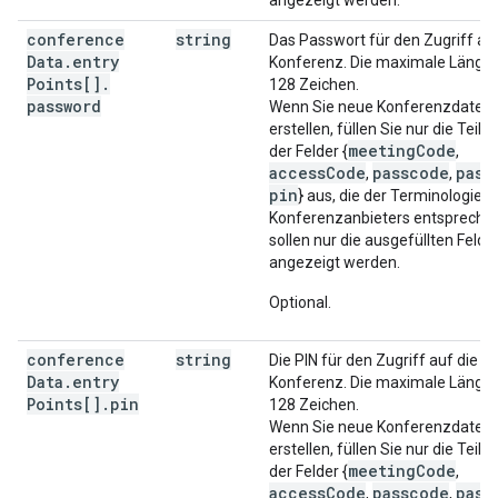
angezeigt werden.
conference
string
Das Passwort für den Zugriff auf
Data
.
entry
Konferenz. Die maximale Länge 
Points[]
.
128 Zeichen.
password
Wenn Sie neue Konferenzdaten
erstellen, füllen Sie nur die Teil
meetingCode
der Felder {
,
accessCode
passcode
pass
,
,
pin
} aus, die der Terminologie d
Konferenzanbieters entsprechen
sollen nur die ausgefüllten Felde
angezeigt werden.
Optional.
conference
string
Die PIN für den Zugriff auf die
Data
.
entry
Konferenz. Die maximale Länge 
Points[]
.
pin
128 Zeichen.
Wenn Sie neue Konferenzdaten
erstellen, füllen Sie nur die Teil
meetingCode
der Felder {
,
accessCode
passcode
pass
,
,