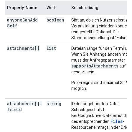
"start"
:
Property-Name
Wert
Beschreibung
"date"
:
date
,
"dateTime"
:
datetime
,
anyone
Can
Add
boolean
Gibt an, ob sich Nutzer selbst zur
"timeZone"
:
string
Self
Veranstaltung einladen können
}
,
(eingestellt). Optional. Die
"end"
:
Standardeinstellung ist "False".
"date"
:
date
,
"dateTime"
:
datetime
,
attachments[]
list
Dateianhänge für den Termin.
"timeZone"
:
string
Wenn Sie Anhänge ändern möch
}
,
muss der Anfrageparameter
"endTimeUnspecified"
:
boolean
,
supportsAttachments
tr
auf
"recurrence"
:
[
gesetzt sein.
string
],
Pro Ereignis sind maximal 25 A
"recurringEventId"
:
string
,
möglich.
"originalStartTime"
:
"date"
:
date
,
attachments[]
.
string
ID der angehängten Datei.
"dateTime"
:
datetime
,
file
Id
Schreibgeschützt.
"timeZone"
:
string
Bei Google Drive-Dateien ist dies 
}
,
Files
des entsprechenden
-
"transparency"
:
string
,
Ressourceneintrags in der Drive 
"visibility"
:
string
,