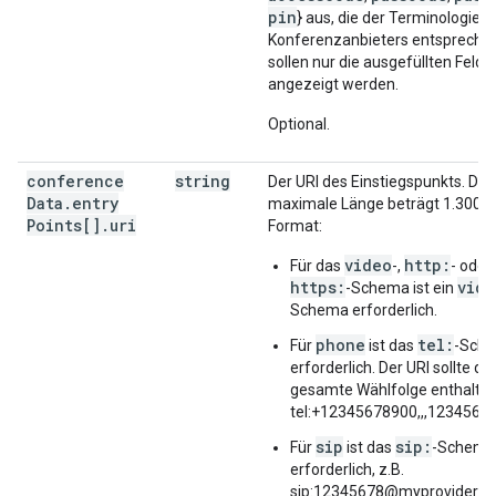
pin
} aus, die der Terminologie d
Konferenzanbieters entsprechen
sollen nur die ausgefüllten Felde
angezeigt werden.
Optional.
conference
string
Der URI des Einstiegspunkts. Die
Data
.
entry
maximale Länge beträgt 1.300 Z
Points[]
.
uri
Format:
video
http:
Für das
-,
- oder
https:
vide
-Schema ist ein
Schema erforderlich.
phone
tel:
Für
ist das
-Sch
erforderlich. Der URI sollte die
gesamte Wählfolge enthalten 
tel:+12345678900,,,12345678
sip
sip:
Für
ist das
-Schema
erforderlich, z.B.
sip:12345678@myprovider.c