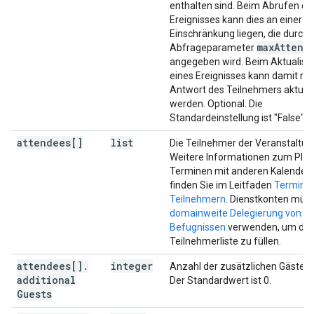
"shared"
:
enthalten sind. Beim Abrufen ei
(
key
)
:
string
Ereignisses kann dies an einer
Einschränkung liegen, die durch 
}
,
max
Attend
Abfrageparameter
"hangoutLink"
:
string
,
angegeben wird. Beim Aktualisi
"conferenceData"
:
eines Ereignisses kann damit nur
"createRequest"
:
Antwort des Teilnehmers aktuali
"requestId"
:
string
,
werden. Optional. Die
"conferenceSolutionKey"
:
Standardeinstellung ist "False".
"type"
:
string
attendees[]
}
,
list
Die Teilnehmer der Veranstaltun
"status"
:
Weitere Informationen zum Pla
"statusCode"
:
string
Terminen mit anderen Kalender
finden Sie im Leitfaden
Termine 
}
,
Teilnehmern
. Dienstkonten müs
"entryPoints"
:
[
domainweite Delegierung von
Befugnissen
verwenden, um die
"entryPointType"
:
string
,
Teilnehmerliste zu füllen.
"uri"
:
string
,
attendees[]
.
integer
Anzahl der zusätzlichen Gäste. O
"label"
:
string
,
additional
Der Standardwert ist 0.
"pin"
:
string
,
Guests
"accessCode"
:
string
,
"meetingCode"
:
string
,