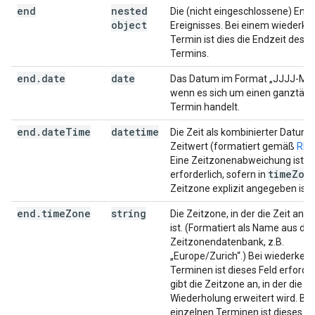
end
nested
Die (nicht eingeschlossene) Endz
object
Ereignisses. Bei einem wiederk
Termin ist dies die Endzeit des e
Termins.
end
.
date
date
Das Datum im Format „JJJJ-MM
wenn es sich um einen ganztägi
Termin handelt.
end
.
date
Time
datetime
Die Zeit als kombinierter Datums
Zeitwert (formatiert gemäß
RFC
Eine Zeitzonenabweichung ist
time
Zon
erforderlich, sofern in
Zeitzone explizit angegeben ist.
end
.
time
Zone
string
Die Zeitzone, in der die Zeit an
ist. (Formatiert als Name aus de
Zeitzonendatenbank, z.B.
„Europe/Zurich“.) Bei wiederkeh
Terminen ist dieses Feld erforder
gibt die Zeitzone an, in der die
Wiederholung erweitert wird. Bei
einzelnen Terminen ist dieses Fe