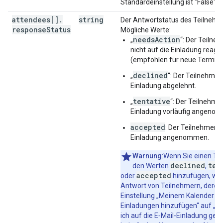
Standardeinstellung ist "False".
}
,
attendees[]
"workingLocationProperties"
.
string
:
Der Antwortstatus des Teilnehm
response
"type"
Status
:
string
,
Mögliche Werte:
"homeOffice"
:
(
value
)
,
needsAction
„
“: Der Teilne
"customLocation"
:
nicht auf die Einladung reagie
"label"
:
string
(empfohlen für neue Termine
}
,
declined
„
“: Der Teilnehmer 
"officeLocation"
:
Einladung abgelehnt.
"buildingId"
:
string
,
"floorId"
:
string
,
tentative
„
“: Der Teilnehmer
"floorSectionId"
:
string
,
Einladung vorläufig angeno
"deskId"
:
string
,
accepted
: Der Teilnehmer h
"label"
:
string
Einladung angenommen.
}
,
Warnung
:Wenn Sie einen Te
"outOfOfficeProperties"
:
declined
ten
den Werten
,
"autoDeclineMode"
:
string
,
accepted
oder
hinzufügen, wir
"declineMessage"
:
string
Antwort von Teilnehmern, deren
}
,
Einstellung „Meinem Kalender
"focusTimeProperties"
:
Einladungen hinzufügen“ auf „
"autoDeclineMode"
:
string
,
ich auf die E‑Mail-Einladung gea
"declineMessage"
:
string
,