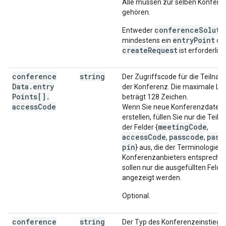
Alle müssen zur selben Konfere
gehören.
conferenceSoluti
Entweder
entryPoint
mindestens ein
od
createRequest
ist erforderlich
conference
string
Der Zugriffscode für die Teilna
Data
.
entry
der Konferenz. Die maximale Lä
Points[]
.
beträgt 128 Zeichen.
access
Code
Wenn Sie neue Konferenzdaten
erstellen, füllen Sie nur die Teil
meetingCode
der Felder {
,
accessCode
passcode
pass
,
,
pin
} aus, die der Terminologie d
Konferenzanbieters entsprechen
sollen nur die ausgefüllten Felde
angezeigt werden.
Optional.
conference
string
Der Typ des Konferenzeinstiegs