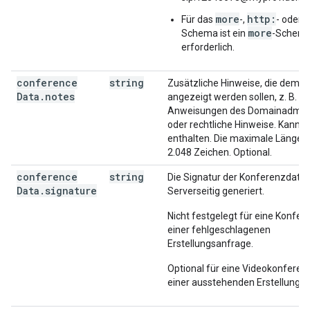
more
http:
h
Für das
-,
- oder
more
Schema ist ein
-Schem
erforderlich.
conference
string
Zusätzliche Hinweise, die dem N
Data
.
notes
angezeigt werden sollen, z. B.
Anweisungen des Domainadmini
oder rechtliche Hinweise. Kann 
enthalten. Die maximale Länge b
2.048 Zeichen. Optional.
conference
string
Die Signatur der Konferenzdaten
Data
.
signature
Serverseitig generiert.
Nicht festgelegt für eine Konfer
einer fehlgeschlagenen
Erstellungsanfrage.
Optional für eine Videokonferen
einer ausstehenden Erstellungs