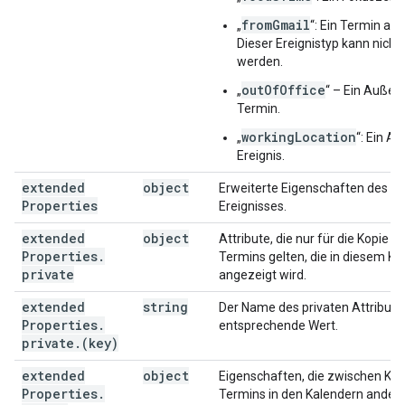
fromGmail
„
“: Ein Termin aus
Dieser Ereignistyp kann nicht e
werden.
outOfOffice
„
“ – Ein Außer
Termin.
workingLocation
„
“: Ein Ar
Ereignis.
extended
object
Erweiterte Eigenschaften des
Properties
Ereignisses.
extended
object
Attribute, die nur für die Kopie d
Properties
.
Termins gelten, die in diesem Ka
private
angezeigt wird.
extended
string
Der Name des privaten Attributs
Properties
.
entsprechende Wert.
private
.
(key)
extended
object
Eigenschaften, die zwischen Kop
Properties
.
Termins in den Kalendern ander