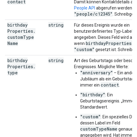
contact
Damit können Kontaktdetails aus
People API
abgerufen werden. F
"people
/
c12345"
. Schreibges
birthday
string
Für dieses Ereignis wurde ein
Properties
.
benutzerdefiniertes Typ-Label
custom
Type
angegeben. Dieses Feld wird ausg
Name
birthday
Properties
.
t
wenn
"custom"
gesetzt ist. Schreibg
birthday
string
Art des Geburtstags oder beson
Properties
.
Ereignisses. Mögliche Werte:
type
"anniversary"
– Ein ander
Jubiläum als ein Geburtstag. 
contact
immer ein
.
"birthday"
: Ein
Geburtstagsereignis. „Immer“ 
Standardwert.
"custom"
: Ein spezielles Da
dessen Label im Feld
customTypeName
genauer
angegeben wird. Hat immer e