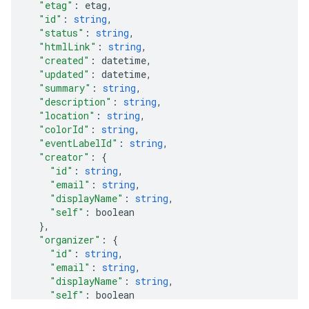
"etag"
:
etag
,
"id"
:
string
,
"status"
:
string
,
"htmlLink"
:
string
,
"created"
:
datetime
,
"updated"
:
datetime
,
"summary"
:
string
,
"description"
:
string
,
"location"
:
string
,
"colorId"
:
string
,
"eventLabelId"
:
string
,
"creator"
:
"id"
:
string
,
"email"
:
string
,
"displayName"
:
string
,
"self"
:
boolean
}
,
"organizer"
:
"id"
:
string
,
"email"
:
string
,
"displayName"
:
string
,
"self"
:
boolean
}
,