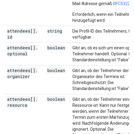
"display"
:
string
,
Mail-Adresse gemäß
RFC5322
se
"preferences"
:
(
key
)
:
string
Erforderlich, wenn ein Teilnehme
hinzugefügt wird.
}
,
attendees[]
.
string
Die Profil-ID des Teilnehmers, fal
"anyoneCanAddSelf"
:
boolean
,
id
verfügbar.
"guestsCanInviteOthers"
:
boolean
,
"guestsCanModify"
:
boolean
,
attendees[]
.
boolean
Gibt an, ob es sich um einen opt
"guestsCanSeeOtherGuests"
:
boolean
,
optional
Teilnehmer handelt. Optional. Di
"privateCopy"
:
boolean
,
Standardeinstellung ist "False".
"locked"
:
boolean
,
"reminders"
:
attendees[]
.
boolean
Gibt an, ob der Teilnehmer der
"useDefault"
:
boolean
,
organizer
Organisator des Termins ist.
"overrides"
:
[
Schreibgeschützt. Die
Standardeinstellung ist "False".
"method"
:
string
,
"minutes"
:
integer
attendees[]
.
boolean
Gibt an, ob der Teilnehmer eine
resource
Ressource ist. Kann nur festgele
]
werden, wenn der Teilnehmer d
}
,
Termin zum ersten Mal hinzuge
"source"
:
wird. Nachfolgende Änderungen
"url"
:
string
,
ignoriert. Optional. Die
"title"
:
string