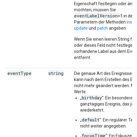
Eigenschaft festlegen oder änd
möchten, müssen Sie
eventLabelVersion=1
in den
Parametern der Methoden
inser
update
und
patch
angeben.
Wenn Sie einen leeren String fe
oder dieses Feld nicht festlegen,
vorhandene Label aus dem Ereig
entfernt.
event
Type
string
Die genaue Art des Ereignisses. 
kann nach dem Erstellen des Ere
nicht mehr geändert werden. Mö
Werte:
birthday
„
“: Ein besonderes
ganztägiges Ereignis, das jähr
wiederkehrt.
default
„
“: Ein regulärer Ter
nicht weiter angegeben.
focusTime
„
“: Ein Fokuszeitt