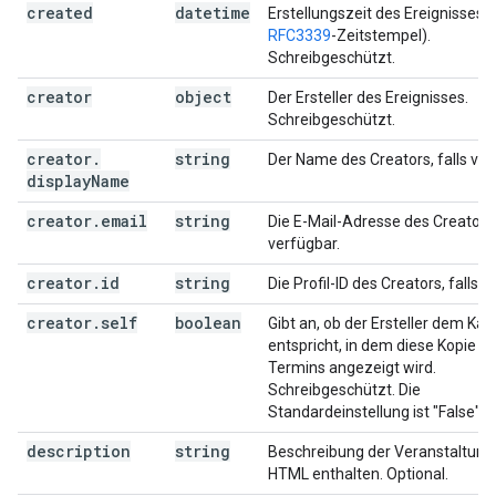
created
datetime
Erstellungszeit des Ereignisses (
RFC3339
-Zeitstempel).
Schreibgeschützt.
creator
object
Der Ersteller des Ereignisses.
Schreibgeschützt.
creator
.
string
Der Name des Creators, falls ver
display
Name
creator
.
email
string
Die E-Mail-Adresse des Creators
verfügbar.
creator
.
id
string
Die Profil-ID des Creators, falls v
creator
.
self
boolean
Gibt an, ob der Ersteller dem Kal
entspricht, in dem diese Kopie d
Termins angezeigt wird.
Schreibgeschützt. Die
Standardeinstellung ist "False".
description
string
Beschreibung der Veranstaltung
HTML enthalten. Optional.