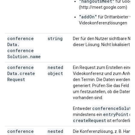
"hangoutsMeet"
für Googl
(http://meet.google.com)
"addOn"
für Drittanbieter vo
Videokonferenzlösungen
conference
string
Der für den Nutzer sichtbare N
Data
.
dieser Lösung. Nicht lokalisiert.
conference
Solution
.
name
conference
nested
Ein Request zum Erstellen einer
Data
.
create
object
Videokonferenz und zum Anhän
Request
den Termin. Die Daten werden a
st
generiert. Prüfen Sie das Feld
um festzustellen, ob die Daten
vorhanden sind.
conferenceSoluti
Entweder
entryPoint
mindestens ein
od
createRequest
ist erforderlich
conference
nested
Die Konferenzlösung, z. B. Hang