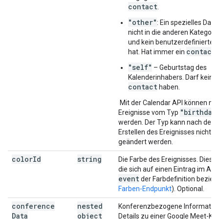
contact
.
"other"
: Ein spezielles Dat
nicht in die anderen Kategorie
und kein benutzerdefiniertes
contact
hat. Hat immer ein
.
"self"
– Geburtstag des
Kalenderinhabers. Darf keine
contact
haben.
Mit der Calendar API können nur
"birthday
Ereignisse vom Typ
werden. Der Typ kann nach dem
Erstellen des Ereignisses nicht 
geändert werden.
color
Id
string
Die Farbe des Ereignisses. Dies ist
die sich auf einen Eintrag im Abs
event
der Farbdefinition bezieh
Farben-Endpunkt
). Optional.
conference
nested
Konferenzbezogene Informatione
Data
object
Details zu einer Google Meet-Ko