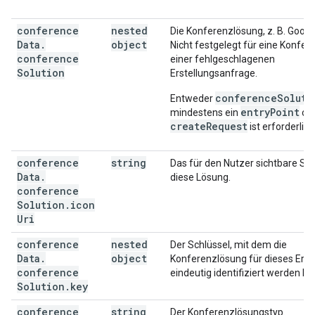
conference
nested
Die Konferenzlösung, z. B. Googl
Data
.
object
Nicht festgelegt für eine Konfer
conference
einer fehlgeschlagenen
Solution
Erstellungsanfrage.
conferenceSoluti
Entweder
entryPoint
mindestens ein
od
createRequest
ist erforderlich
conference
string
Das für den Nutzer sichtbare Sy
Data
.
diese Lösung.
conference
Solution
.
icon
Uri
conference
nested
Der Schlüssel, mit dem die
Data
.
object
Konferenzlösung für dieses Erei
conference
eindeutig identifiziert werden ka
Solution
.
key
conference
string
Der Konferenzlösungstyp.