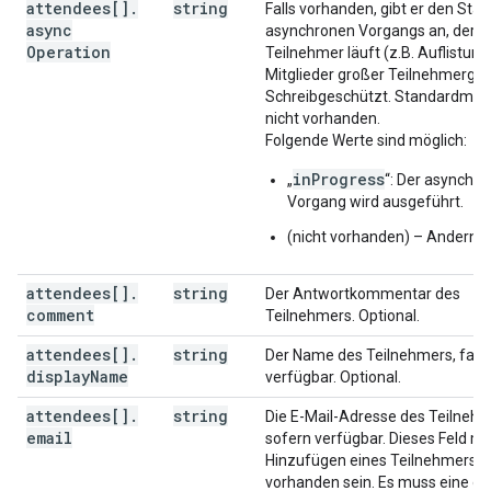
attendees[]
.
string
Falls vorhanden, gibt er den Stat
"passcode"
:
string
,
async
asynchronen Vorgangs an, der fü
"password"
:
string
Operation
Teilnehmer läuft (z.B. Auflistung
Mitglieder großer Teilnehmergru
],
Schreibgeschützt. Standardmäßig
"conferenceSolution"
:
nicht vorhanden.
"key"
:
Folgende Werte sind möglich:
"type"
:
string
}
,
inProgress
„
“: Der asynchr
"name"
:
string
,
Vorgang wird ausgeführt.
"iconUri"
:
string
}
,
(nicht vorhanden) – Andernfal
"conferenceId"
:
string
,
"signature"
:
string
,
attendees[]
.
string
Der Antwortkommentar des
"notes"
:
string
,
comment
Teilnehmers. Optional.
}
,
"gadget"
:
attendees[]
.
string
Der Name des Teilnehmers, falls
"type"
:
string
,
display
Name
verfügbar. Optional.
"title"
:
string
,
"link"
:
string
,
attendees[]
.
string
Die E-Mail-Adresse des Teilnehm
"iconLink"
:
string
,
email
sofern verfügbar. Dieses Feld m
"width"
:
integer
,
Hinzufügen eines Teilnehmers
"height"
:
integer
,
vorhanden sein. Es muss eine gül