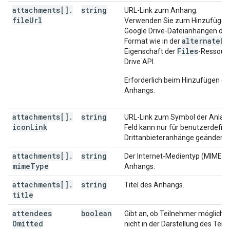
"iCalUID"
:
string
,
attachments[]
.
string
URL-Link zum Anhang.
"sequence"
:
integer
,
file
Url
Verwenden Sie zum Hinzufügen
"attendees"
:
[
Google Drive-Dateianhängen da
alternateLi
Format wie in der
"id"
:
string
,
Files
Eigenschaft der
-Ressourc
"email"
:
string
,
Drive API.
"displayName"
:
string
,
"organizer"
:
boolean
,
Erforderlich beim Hinzufügen ei
"self"
:
boolean
,
Anhangs.
"resource"
:
boolean
,
"optional"
:
boolean
,
attachments[]
.
string
URL-Link zum Symbol der Anlage
"responseStatus"
:
string
,
icon
Link
Feld kann nur für benutzerdefini
"comment"
:
string
,
Drittanbieteranhänge geändert 
"additionalGuests"
:
integer
,
"asyncOperation"
:
string
attachments[]
.
string
Der Internet-Medientyp (MIME-T
mime
Type
Anhangs.
],
"attendeesOmitted"
:
boolean
,
attachments[]
.
string
Titel des Anhangs.
"extendedProperties"
:
title
"private"
:
(
key
)
:
string
attendees
boolean
Gibt an, ob Teilnehmer mögliche
}
,
Omitted
nicht in der Darstellung des Ter