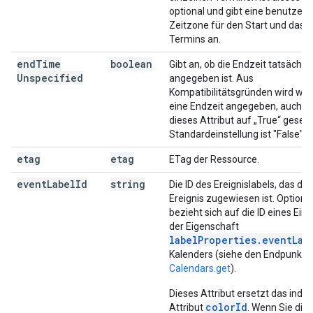
optional und gibt eine benutzerd
Zeitzone für den Start und das 
Termins an.
end
Time
boolean
Gibt an, ob die Endzeit tatsächlic
Unspecified
angegeben ist. Aus
Kompatibilitätsgründen wird wei
eine Endzeit angegeben, auch 
dieses Attribut auf „True“ gesetzt
Standardeinstellung ist "False".
etag
etag
ETag der Ressource.
event
Label
Id
string
Die ID des Ereignislabels, das de
Ereignis zugewiesen ist. Optional
bezieht sich auf die ID eines Eint
der Eigenschaft
labelProperties.eventLab
Kalenders (siehe den Endpunkt
Calendars.get
).
Dieses Attribut ersetzt das inde
colorId
Attribut
. Wenn Sie die