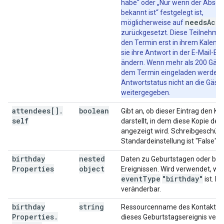
habe“ oder „Nur wenn der Absen
"chatStatus"
:
string
bekannt ist“ festgelegt ist,
}
,
needsActi
möglicherweise auf
"attachments"
:
[
zurückgesetzt. Diese Teilnehme
den Termin erst in ihrem Kalend
"fileUrl"
:
string
,
sie ihre Antwort in der E‑Mail-Ei
"title"
:
string
,
ändern. Wenn mehr als 200 Gäst
"mimeType"
:
string
,
dem Termin eingeladen werden, 
"iconLink"
:
string
,
Antwortstatus nicht an die Gäst
"fileId"
:
string
weitergegeben.
],
attendees[]
.
boolean
Gibt an, ob dieser Eintrag den Ka
"birthdayProperties"
:
self
darstellt, in dem diese Kopie de
"contact"
:
string
,
angezeigt wird. Schreibgeschützt
"type"
:
string
,
Standardeinstellung ist "False".
"customTypeName"
:
string
}
,
birthday
nested
Daten zu Geburtstagen oder be
"eventType"
:
string
Properties
object
Ereignissen. Wird verwendet, we
}
event
Type
"birthday"
ist. Ni
veränderbar.
birthday
string
Ressourcenname des Kontakts,
Properties
.
dieses Geburtstagsereignis verkn