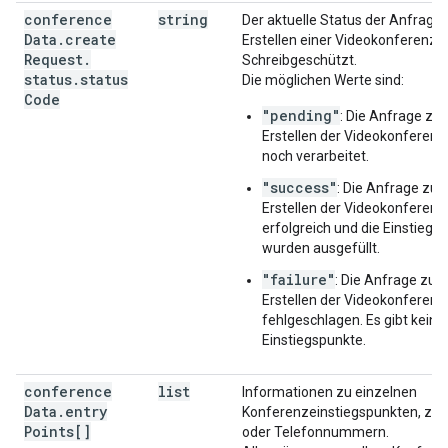
conference
string
Der aktuelle Status der Anfrage
Data
.
create
Erstellen einer Videokonferenz.
Request
.
Schreibgeschützt.
status
.
status
Die möglichen Werte sind:
Code
"pending"
: Die Anfrage zu
Erstellen der Videokonferenz
noch verarbeitet.
"success"
: Die Anfrage zu
Erstellen der Videokonferenz
erfolgreich und die Einstiegs
wurden ausgefüllt.
"failure"
: Die Anfrage zu
Erstellen der Videokonferenz 
fehlgeschlagen. Es gibt keine
Einstiegspunkte.
conference
list
Informationen zu einzelnen
Data
.
entry
Konferenzeinstiegspunkten, z. B
Points[]
oder Telefonnummern.