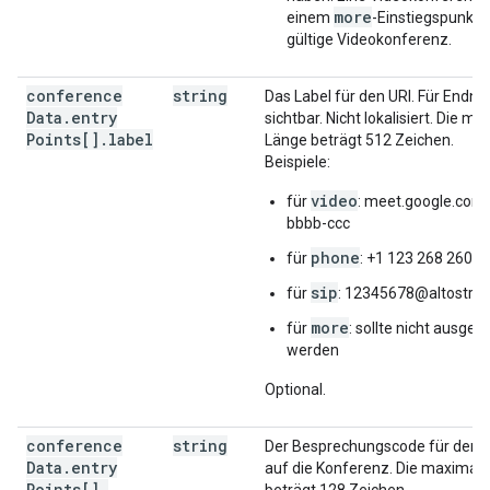
more
einem
-Einstiegspunkt i
gültige Videokonferenz.
conference
string
Das Label für den URI. Für Endnu
Data
.
entry
sichtbar. Nicht lokalisiert. Die m
Points[]
.
label
Länge beträgt 512 Zeichen.
Beispiele:
video
für
: meet.google.com
bbbb-ccc
phone
für
: +1 123 268 2601
sip
für
: 12345678@altostra
more
für
: sollte nicht ausgefü
werden
Optional.
conference
string
Der Besprechungscode für den Z
Data
.
entry
auf die Konferenz. Die maximal
Points[]
.