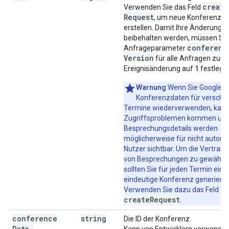
create
Verwenden Sie das Feld
Request
, um neue Konferenzdet
erstellen. Damit Ihre Änderunge
beibehalten werden, müssen Sie
conferenc
Anfrageparameter
Version
für alle Anfragen zur
1
Ereignisänderung auf
festlege
Warnung
:Wenn Sie Google M
Konferenzdaten für verschi
Termine wiederverwenden, kann
Zugriffsproblemen kommen un
Besprechungsdetails werden
möglicherweise für nicht autoris
Nutzer sichtbar. Um die Vertrauli
von Besprechungen zu gewährle
sollten Sie für jeden Termin eine
eindeutige Konferenz generieren
Verwenden Sie dazu das Feld
createRequest
.
conference
string
Die ID der Konferenz.
Data
.