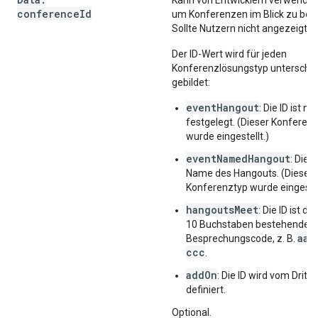
Kann von Entwicklern verwendet
conference
Id
um Konferenzen im Blick zu beha
Sollte Nutzern nicht angezeigt 
Der ID-Wert wird für jeden
Konferenzlösungstyp unterschie
gebildet:
eventHangout
: Die ID ist nic
festgelegt. (Dieser Konferen
wurde eingestellt.)
eventNamedHangout
: Die I
Name des Hangouts. (Dieser
Konferenztyp wurde eingestel
hangoutsMeet
: Die ID ist de
10 Buchstaben bestehende
aaa
Besprechungscode, z. B.
ccc
.
addOn
: Die ID wird vom Dritt
definiert.
Optional.