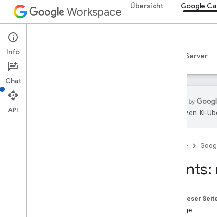
Übersicht
Google Ca
Workspace
Google Calendar
Info
Übersicht
Leitfäden
Referenzen
MCP-Server
Chat
API
übersetzen. KI-Üb
Calendar API
v3
Startseite
Goog
Ressourcenübersicht
Acl
Events:
Kalenderliste
Kalender
Kanäle
Auf dieser Seit
Farben
Anfrage