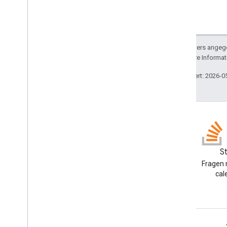
Sofern nicht anders angege
lizenziert. Weitere Informa
Zuletzt aktualisiert: 2026-0
Blog
S
Google Workspace
Fragen 
Developers-Blog lesen
cal