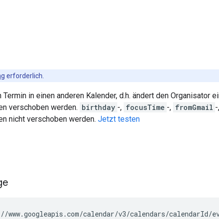
ng
erforderlich.
 Termin in einen anderen Kalender, d.h. ändert den Organisator 
nen verschoben werden.
birthday
-,
focusTime
-,
fromGmail
-
en nicht verschoben werden.
Jetzt testen
ge
//www.googleapis.com/calendar/v3/calendars/
calendarId
/e