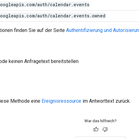
oogleapis
.
com
/
auth
/
calendar
.
events
oogleapis
.
com
/
auth
/
calendar
.
events
.
owned
ionen finden Sie auf der Seite
Authentifizierung und Autorisieru
de keinen Anfragetext bereitstellen.
 diese Methode eine
Ereignisressource
im Antworttext zurück.
War das hilfreich?