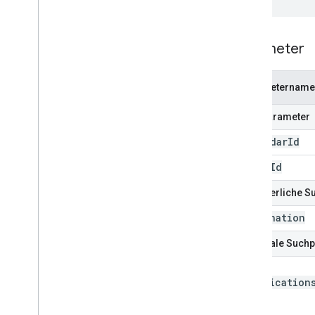
Parameter
Parametername
Pfadparameter
calendar
Id
event
Id
Erforderliche 
destination
Optionale Such
send
Notification