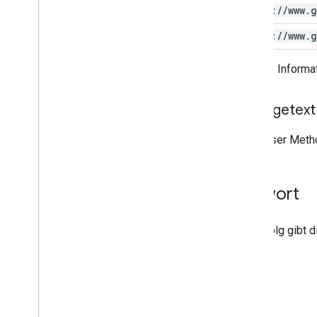
https:
/
/
www
.
g
https:
/
/
www
.
g
Weitere Informat
Anfragetext
Mit dieser Metho
Antwort
Bei Erfolg gibt