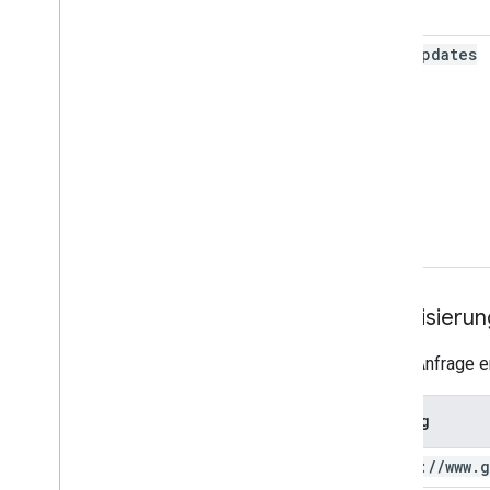
send
Updates
Autorisierun
Diese Anfrage er
Umfang
https:
/
/
www
.
g