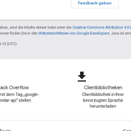
Feedback geben
ben, sind die Inhalte dieser Seite unter der
Creative Commons Attribution 4.0 
tionen finden Sie in den
Websiterichtlinien von Google Developers
. Java ist e
5-12 (UTC).
file_download
tack Overflow
Clientbibliotheken
mit dem Tag „google-
Clientbibliothek in Ihrer
endar-api“ stellen
bevorzugten Sprache
herunterladen