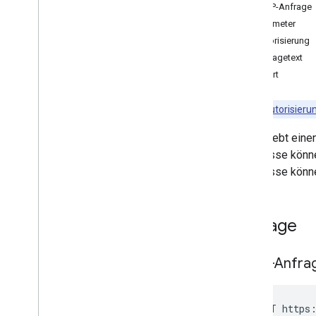
Ereignisse
HTTP-Anfrage
Übersicht
Parameter
delete
Autorisierung
get
Anfragetext
import
Antwort
insert
Instanzen
Hinweis
:
Autorisieru
list
Verschiebt einen
move
Ereignisse kön
patch
Ereignisse könn
schnell hinzufügen
update
Ansehen
Anfrage
Verfügbar
/
Beschäftigt
Einstellungen
Clientbibliotheken
HTTP-Anfra
Nutzungsbeschränkungen
POST https: