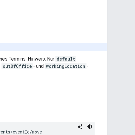
eines Termins. Hinweis: Nur
default
-
,
outOfOffice
- und
workingLocation
-
vents/
eventId
/move