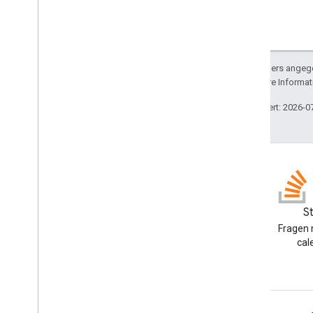
Sofern nicht anders angege
lizenziert. Weitere Informa
Zuletzt aktualisiert: 2026-0
Blog
S
Google Workspace
Fragen 
Developers-Blog lesen
cal