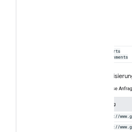
supports
Attachments
Autorisierun
Für diese Anfrag
Umfang
https:
/
/
www
.
g
https:
/
/
www
.
g