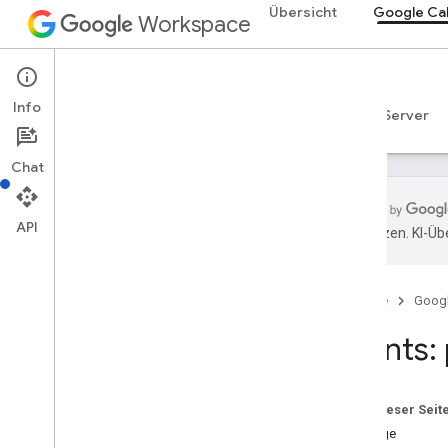
Übersicht
Google Ca
Workspace
Google Calendar
Info
Übersicht
Leitfäden
Referenzen
MCP-Server
Chat
API
übersetzen. KI-Üb
Calendar API
v3
Startseite
Goog
Ressourcenübersicht
Acl
Events:
Kalenderliste
Kalender
Kanäle
Auf dieser Seit
Farben
Anfrage