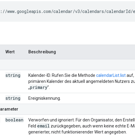
://www.googleapis.com/calendar/v3/calendars/
calendarId
/
Wert
Beschreibung
string
Kalender-ID. Rufen Sie die Methode
calendarList.list
auf,
primären Kalender des aktuell angemeldeten Nutzers z
primary
„
“.
string
Ereigniskennung.
parameter
e
boolean
Verworfen und ignoriert. Für den Organisator, den Erste
email
Feld
zurückgegeben, auch wenn keine echte E-Mail
generierter, nicht funktionierender Wert angegeben.