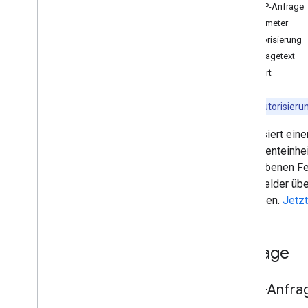
Ereignisse
HTTP-Anfrage
Übersicht
Parameter
delete
Autorisierung
get
Anfragetext
import
Antwort
insert
Instanzen
Hinweis
:
Autorisieru
list
Aktualisiert ein
move
Kontingenteinhe
patch
angegebenen Feld
schnell hinzufügen
Array-Felder üb
update
verworfen.
Jetzt
Ansehen
Verfügbar
/
Beschäftigt
Einstellungen
Anfrage
Clientbibliotheken
Nutzungsbeschränkungen
HTTP-Anfra