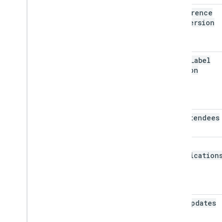
conference
Data
Version
event
Label
Version
max
Attendees
send
Notification
send
Updates