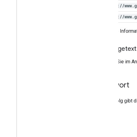
https:
/
/
www
.
g
https:
/
/
www
.
g
Weitere Informat
Anfragetext
Geben Sie im Anf
Antwort
Bei Erfolg gibt