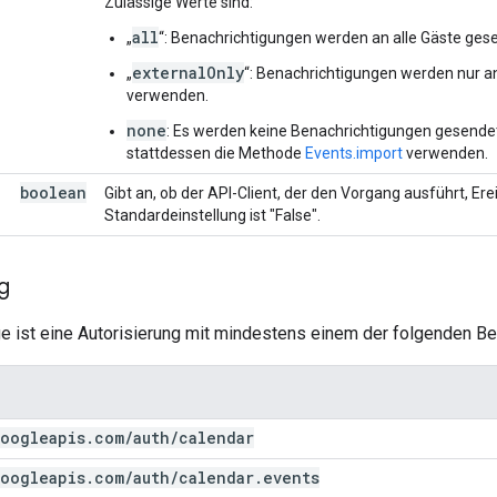
Zulässige Werte sind:
all
„
“: Benachrichtigungen werden an alle Gäste ges
externalOnly
„
“: Benachrichtigungen werden nur an
verwenden.
none
: Es werden keine Benachrichtigungen gesendet
stattdessen die Methode
Events.import
verwenden.
boolean
Gibt an, ob der API-Client, der den Vorgang ausführt, Er
Standardeinstellung ist "False".
g
e ist eine Autorisierung mit mindestens einem der folgenden Ber
oogleapis
.
com
/
auth
/
calendar
oogleapis
.
com
/
auth
/
calendar
.
events