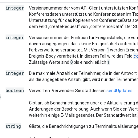
integer
Versionsnummer der vom API-Client unterstützten Konf
Konferenzdaten unterstützt und Konferenzdaten im Text
Unterstützung für das Kopieren von ConferenceData sow
dem Feld „createRequest“ von „conferenceData“. Der Sta
integer
Versionsnummer der Funktion für Ereignislabels, die vom
davon ausgegangen, dass keine Ereignislabels unterstü
1
Farbverwaltung verarbeitet. Mit Version
werden Ereigni
c
Ereignis-Body verarbeitet. In diesem Fall wird das Feld
0
1
Zulässige Werte sind
bis einschließlich
.
integer
Die maximale Anzahl der Teilnehmer, die in der Antwort
als die angegebene Anzahl gibt, wird nur der Teilnehme
boolean
Verworfen. Verwenden Sie stattdessen
sendUpdates
.
s
Gibt an, ob Benachrichtigungen über die Aktualisierung 
Änderungen der Beschreibung. Auch wenn Sie den Wert
weiterhin einige E‑Mails gesendet. Der Standardwert ist
string
Gäste, die Benachrichtigungen zu Terminaktualisierungen