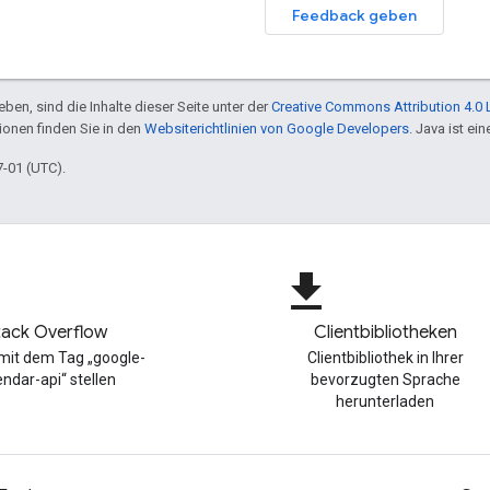
Feedback geben
ben, sind die Inhalte dieser Seite unter der
Creative Commons Attribution 4.0 
tionen finden Sie in den
Websiterichtlinien von Google Developers
. Java ist e
7-01 (UTC).
file_download
tack Overflow
Clientbibliotheken
mit dem Tag „google-
Clientbibliothek in Ihrer
endar-api“ stellen
bevorzugten Sprache
herunterladen