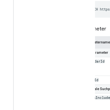
PATCH https
Parameter
Parametername
Pfadparameter
calendar
Id
event
Id
Optionale Such
always
Includ
Email