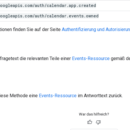
oogleapis
.
com
/
auth
/
calendar
.
app
.
created
oogleapis
.
com
/
auth
/
calendar
.
events
.
owned
ionen finden Sie auf der Seite
Authentifizierung und Autorisieru
ragetext die relevanten Teile einer
Events-Ressource
gemäß den
 diese Methode eine
Events-Ressource
im Antworttext zurück.
War das hilfreich?