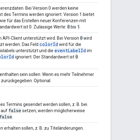
erenzdaten. Bei Version 0 werden keine
 des Termins werden ignoriert. Version 1 bietet
ie für das Erstellen neuer Konferenzen mit
0
1
ndardwert ist 0. Zulässige Werte:
bis
.
0
 API-Client unterstützt wird. Bei Version
wird
colorId
tzt werden. Das Feld
wird für die
eventLabelId
slabels unterstützt und die
im
olorId
0
ignoriert. Der Standardwert ist
.
 enthalten sein sollen. Wenn es mehr Teilnehmer
r zurückgegeben. Optional.
des Termins gesendet werden sollen, z. B. bei
false
 auf
setzen, werden möglicherweise
false
.
 erhalten sollen, z. B. zu Titeländerungen.