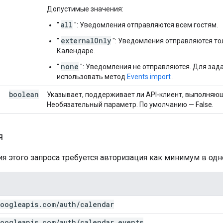
Допустимые значения:
all
"
": Уведомления отправляются всем гостям.
externalOnly
"
": Уведомления отправляются тол
Календаре.
none
"
": Уведомления не отправляются. Для зад
использовать метод
Events.import
.
boolean
Указывает, поддерживает ли API-клиент, выполняю
Необязательный параметр. По умолчанию — False.
я
я этого запроса требуется авторизация как минимум в одн
oogleapis
.
com
/
auth
/
calendar
oogleapis
.
com
/
auth
/
calendar
.
events