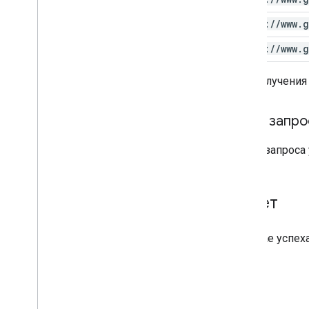
https:
/
/
www
.
g
https:
/
/
www
.
g
Для получения
Текст запро
В теле запрос
Ответ
В случае успех