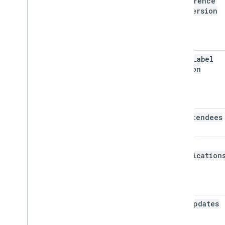
conference
Data
Version
event
Label
Version
max
Attendees
send
Notification
send
Updates