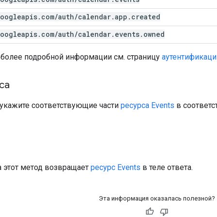
oogleapis
.
com
/
auth
/
calendar
.
app
.
created
oogleapis
.
com
/
auth
/
calendar
.
events
.
owned
 более подробной информации см. страницу
аутентификаци
са
а укажите соответствующие части
ресурса Events
в соответс
а этот метод возвращает
ресурс Events
в теле ответа.
Эта информация оказалась полезной?