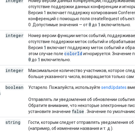
integer
Номер версии данных конференции, поддерживаемых
отсутствие поддержки данных конференции и игнор
Версия 1 включает поддержку копирования Conferen
конференций с помощью поля createRequest объекта
0
1
0. Допустимые значения — от
до
включительно.
integer
Номер версии функции меток событий, поддерживае
отсутствие поддержки меток событий и обрабатыва
1
Версия
включает поддержку меток событий и обр
colorId
этом случае поле
игнорируется. Значение 
0
1
до
включительно.
integer
Максимальное количество участников, которое следу
больше указанного числа, возвращается только сам
boolean
Устарело. Пожалуйста, используйте
sendUpdates
вме
s
Отправлять ли уведомления об обновлении события (
Обратите внимание, что некоторые электронные пис
false
установите значение
. Значение по умолчани
string
Гости, которым следует отправлять уведомления о
(например, об изменении названия и т. д.).