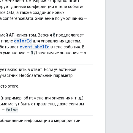
 API-клиентом. Версия 0 предполагает
ирует данные конференции в теле события.
ceData, а также создания новых
 conferenceData. Значение по умолчанию —
0
мой API-клиентом. Версия
предполагает
colorId
ет поле
для управления цветом.
eventLabelId
абатывает
в теле события. В
0
по умолчанию —
Допустимые значения — от
ет включить в ответ. Если участников
 участник. Необязательный параметр.
сто этого.
например, об изменении описания и т. д.).
ьма могут быть отправлены, даже если вы
false
ю —
.
б обновлении информации о мероприятии