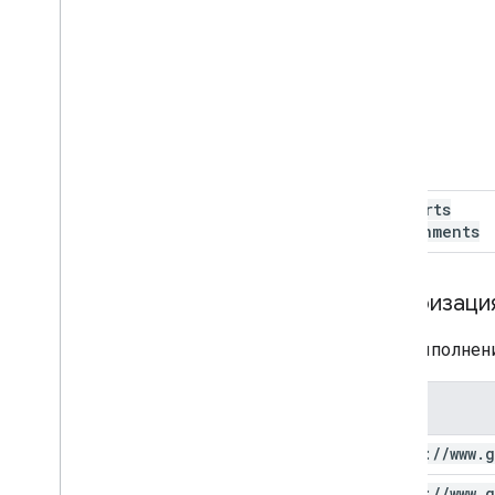
supports
Attachments
Авторизаци
Для выполнени
Объем
https:
/
/
www
.
g
https:
/
/
www
.
g