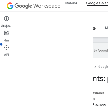
Главная
Google Cale
Workspace
Google Calendar
Информация
Обзор
Руководства
Справочные материалы
M
Чат
API
Календарь API
Главная
Googl
v3
Резюме ресурса
Events:
Акк
КалендарьСписок
Календари
Содержание
каналы
Запрос
Цвета
HTTP-запрос