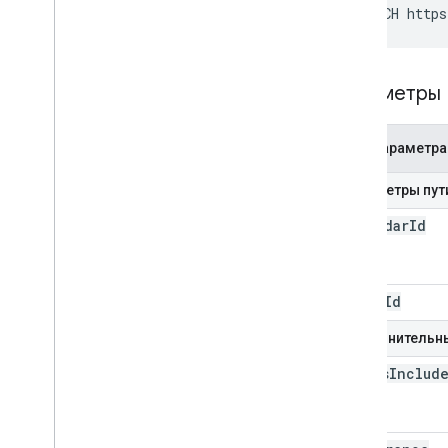
PATCH https
Параметры
Имя параметра
Параметры пут
calendar
Id
event
Id
Дополнительны
always
Includ
Email