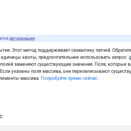
а
ется
авторизация
.
тие. Этот метод поддерживает семантику патчей. Обратите
и единицы квоты; предпочтительнее использовать запрос
 полей заменяют существующие значения. Поля, которые вы
Если указаны поля массива, они перезаписывают существ
лементы массива.
Попробуйте прямо сейчас
.
ос