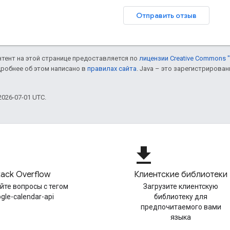
Отправить отзыв
онтент на этой странице предоставляется по
лицензии Creative Commons "
дробнее об этом написано в
правилах сайта
. Java – это зарегистрирова
026-07-01 UTC.
file_download
tack Overflow
Клиентские библиотеки
йте вопросы с тегом
Загрузите клиентскую
gle-calendar-api
библиотеку для
предпочитаемого вами
языка