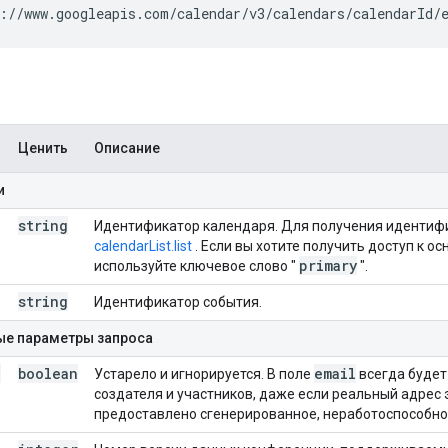
://www.googleapis.com/calendar/v3/calendars/
calendarId
/
Ценить
Описание
и
string
Идентификатор календаря. Для получения идентиф
calendarList.list
. Если вы хотите получить доступ к 
primary
используйте ключевое слово "
".
string
Идентификатор события.
е параметры запроса
e
boolean
email
Устарело и игнорируется. В поле
всегда будет
создателя и участников, даже если реальный адрес 
предоставлено сгенерированное, неработоспособно