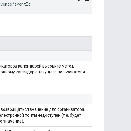
events/
eventId
икаторов календарей вызовите метод
основному календарю текущего пользователя,
 возвращаться значение для организатора,
электронной почты недоступен (т.е. будет
е значение).