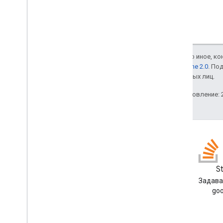
Если не указано иное, к
лицензии Apache 2.0
. По
аффилированных лиц.
Последнее обновление: 2
Блог
S
Читайте блог разработчиков
Задава
Google Workspace
goo