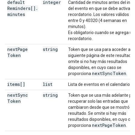
default
integer
Cantidad de minutos antes del inici
Reminders[]
.
del evento en que se debe activar e
minutes
recordatorio. Los valores válidos e
entre 0 y 40320 (4 semanas en
minutos).
Es obligatorio cuando se agrega un
recordatorio.
next
Page
string
Token que se usa para acceder a la
Token
siguiente página de este resultado.
omite si no hay más resultados
disponibles, en cuyo caso se
next
Sync
Token
proporciona
.
items[]
list
Lista de eventos en el calendario.
next
Sync
string
Token que se usa más adelante pa
Token
recuperar solo las entradas que
cambiaron desde que se mostró es
resultado. Se omite si hay más
resultados disponibles, en cuyo cas
next
Page
Token
proporciona
.