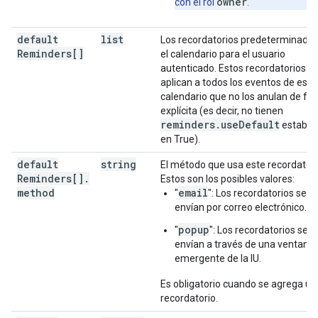
owner
con el rol
.
default
list
Los recordatorios predeterminados
Reminders[]
el calendario para el usuario
autenticado. Estos recordatorios s
aplican a todos los eventos de este
calendario que no los anulan de fo
explícita (es decir, no tienen
reminders
.
use
Default
estable
en True).
default
string
El método que usa este recordatori
Reminders[]
.
Estos son los posibles valores:
method
email
"
": Los recordatorios se
envían por correo electrónico.
popup
"
": Los recordatorios se
envían a través de una ventana
emergente de la IU.
Es obligatorio cuando se agrega un
recordatorio.