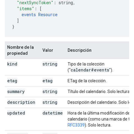
"nextSyncToken"
:
string
,
"items"
:
[
events
Resource
]
}
Nombre de la
Valor
Descripción
propiedad
kind
string
Tipo de la colección
calendar#events
("
").
etag
etag
ETag de la colección.
summary
string
Título del calendario. Solo lectura.
description
string
Descripción del calendario. Solo lec
updated
datetime
Hora de la última modificación del
calendario (como una marca de ti
RFC3339
). Solo lectura.