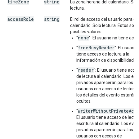
time
Zone
string
La zona horaria del calendario. Sol
lectura.
access
Role
string
El rol de acceso del usuario para es
calendario. Solo lectura. Estos son 
posibles valores:
none
"
": El usuario no tiene acce
freeBusyReader
"
": El usuario
tiene acceso de lectura a la
información de disponibilidad.
reader
"
": El usuario tiene acce
de lectura al calendario. Los ev
privados aparecerán para los
usuarios con acceso de lector, p
los detalles del evento estarán
ocultos.
writerWithoutPrivateAcc
"
El usuario tiene acceso de lectur
escritura al calendario. Los eve
privados aparecerán para los
usuarios con acceso de