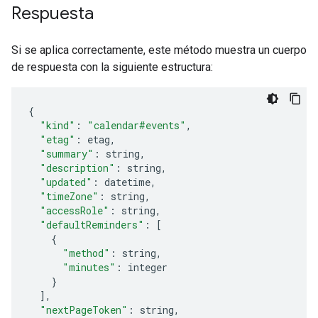
Respuesta
Si se aplica correctamente, este método muestra un cuerpo
de respuesta con la siguiente estructura:
"kind"
:
"calendar#events"
,
"etag"
:
etag
,
"summary"
:
string
,
"description"
:
string
,
"updated"
:
datetime
,
"timeZone"
:
string
,
"accessRole"
:
string
,
"defaultReminders"
:
[
"method"
:
string
,
"minutes"
:
integer
],
"nextPageToken"
:
string
,