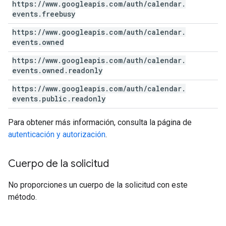
https:
/
/
www
.
googleapis
.
com
/
auth
/
calendar
.
events
.
freebusy
https:
/
/
www
.
googleapis
.
com
/
auth
/
calendar
.
events
.
owned
https:
/
/
www
.
googleapis
.
com
/
auth
/
calendar
.
events
.
owned
.
readonly
https:
/
/
www
.
googleapis
.
com
/
auth
/
calendar
.
events
.
public
.
readonly
Para obtener más información, consulta la página de
autenticación y autorización
.
Cuerpo de la solicitud
No proporciones un cuerpo de la solicitud con este
método.