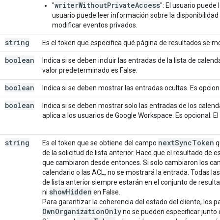
writerWithoutPrivateAccess
"
": El usuario puede
usuario puede leer información sobre la disponibilidad
modificar eventos privados.
string
Es el token que especifica qué página de resultados se mo
boolean
Indica si se deben incluir las entradas de la lista de calend
valor predeterminado es False.
boolean
Indica si se deben mostrar las entradas ocultas. Es opcion
boolean
Indica si se deben mostrar solo las entradas de los calend
aplica a los usuarios de Google Workspace. Es opcional. E
string
next
Sync
Token
Es el token que se obtiene del campo
q
de la solicitud de lista anterior. Hace que el resultado de 
que cambiaron desde entonces. Si solo cambiaron los cam
calendario o las ACL, no se mostrará la entrada. Todas las
de lista anterior siempre estarán en el conjunto de result
show
Hidden
ni
en False.
Para garantizar la coherencia del estado del cliente, los
Own
Organization
Only
no se pueden especificar junto