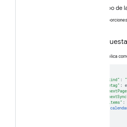
Cuerpo de la
No proporciones
Respuest
Si se aplica cor
"kind"
:
"etag"
:
e
"nextPage
"nextSync
"items"
:
calenda
]
}