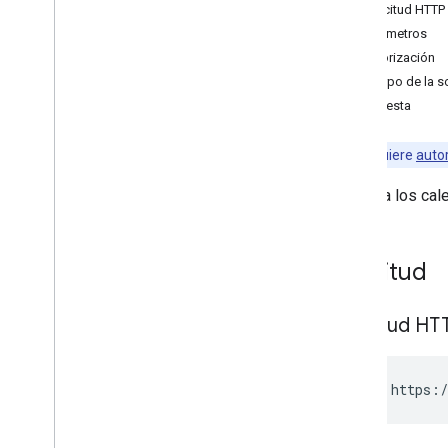
insert
Solicitud HTTP
list
Parámetros
patch
Autorización
update
Cuerpo de la so
watch
Respuesta
Calendarios
Canales
Nota:
Requiere
auto
Colores
Muestra los cale
Eventos
Disponible
Configuración
Solicitud
Bibliotecas cliente
Límites de uso
Solicitud HT
GET https:/