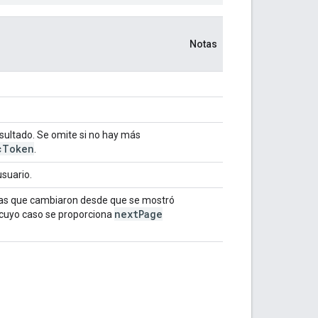
Notas
esultado. Se omite si no hay más
c
Token
.
usuario.
das que cambiaron desde que se mostró
next
Page
n cuyo caso se proporciona