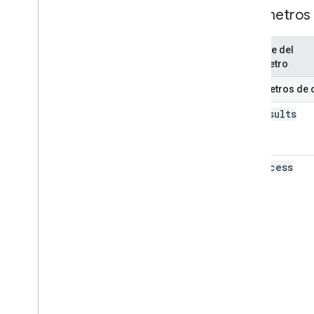
Parámetros
Nombre del
parámetro
Parámetros de 
max
Results
min
Access
Role