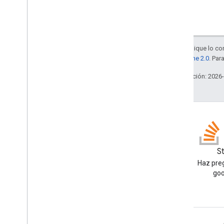
Salvo que se indique lo con
la
licencia Apache 2.0
. Par
Última actualización: 2026
Blog
S
Lea el blog de Google
Haz preg
Workspace Developers
goo