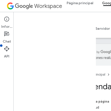
Página principal
Goog
Workspace
Google Calendar
Información
Descripción general
Guías
Referencia
Servidor
Chat
API
traducciones real
API de Calendar
v3
Página principal
Resumen de recursos
LCA
Calenda
Lista de calendarios
Descripción general
delete
En esta página
get
Solicitud