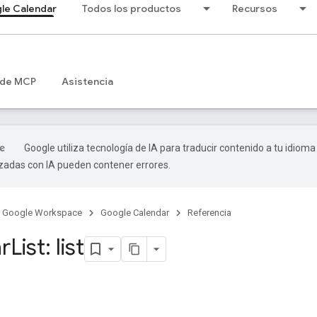
le Calendar
Todos los productos
Recursos
 de MCP
Asistencia
Google utiliza tecnología de IA para traducir contenido a tu idioma
izadas con IA pueden contener errores.
Google Workspace
Google Calendar
Referencia
r
List: list