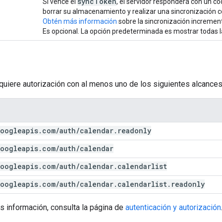
sync
Token
Si vence el
, el servidor responderá con un c
borrar su almacenamiento y realizar una sincronización 
Obtén más información
sobre la sincronización increment
Es opcional. La opción predeterminada es mostrar todas l
equiere autorización con al menos uno de los siguientes alcances
oogleapis
.
com
/
auth
/
calendar
.
readonly
oogleapis
.
com
/
auth
/
calendar
oogleapis
.
com
/
auth
/
calendar
.
calendarlist
oogleapis
.
com
/
auth
/
calendar
.
calendarlist
.
readonly
s información, consulta la página de
autenticación y autorización