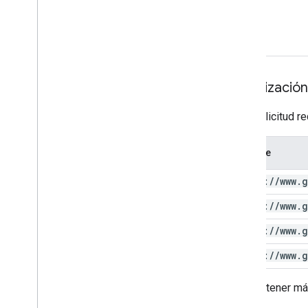
Autorización
Esta solicitud r
Alcance
https:
/
/
www
.
g
https:
/
/
www
.
g
https:
/
/
www
.
g
https:
/
/
www
.
g
Para obtener má