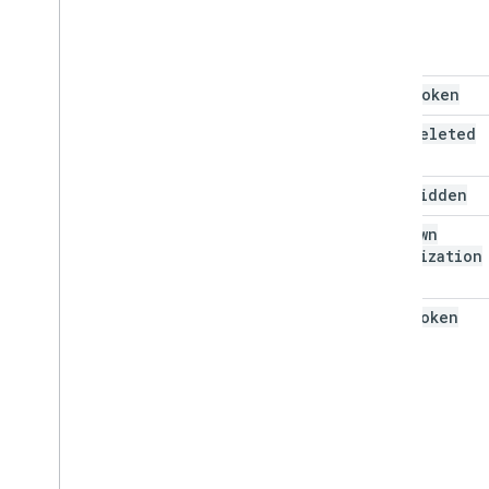
page
Token
show
Deleted
show
Hidden
show
Own
Organization
Only
sync
Token