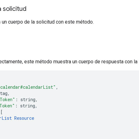
 solicitud
 un cuerpo de la solicitud con este método.
a
rectamente, este método muestra un cuerpo de respuesta con la s
"calendar#calendarList"
,
tag
,
Token"
:
string
,
Token"
:
string
,
[
rList
Resource