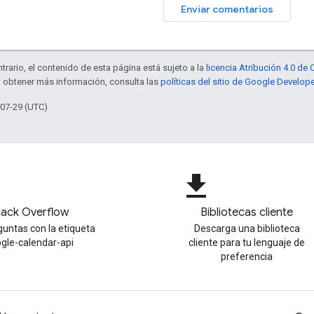
Enviar comentarios
trario, el contenido de esta página está sujeto a la
licencia Atribución 4.0 d
a obtener más información, consulta las
políticas del sitio de Google Develop
-07-29 (UTC)
file_download
tack Overflow
Bibliotecas cliente
untas con la etiqueta
Descarga una biblioteca
gle-calendar-api
cliente para tu lenguaje de
preferencia