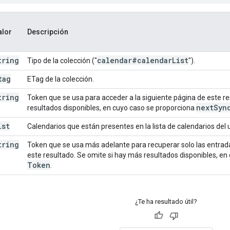
alor
Descripción
tring
calendar#calendar
List
Tipo de la colección ("
").
tag
ETag de la colección.
tring
Token que se usa para acceder a la siguiente página de este r
next
Syn
resultados disponibles, en cuyo caso se proporciona
ist
Calendarios que están presentes en la lista de calendarios del 
tring
Token que se usa más adelante para recuperar solo las entra
este resultado. Se omite si hay más resultados disponibles, e
Token
.
¿Te ha resultado útil?