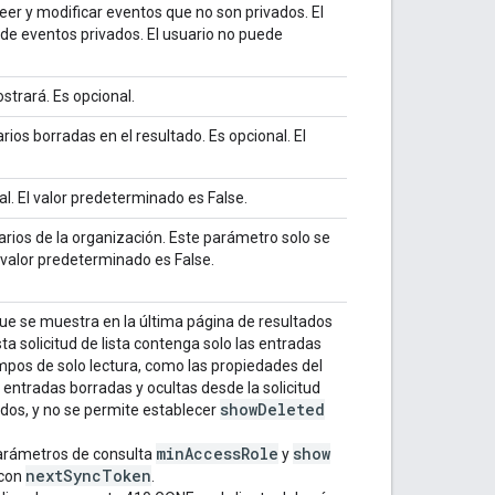
 leer y modificar eventos que no son privados. El
 de eventos privados. El usuario no puede
strará. Es opcional.
arios borradas en el resultado. Es opcional. El
al. El valor predeterminado es False.
arios de la organización. Este parámetro solo se
l valor predeterminado es False.
ue se muestra en la última página de resultados
esta solicitud de lista contenga solo las entradas
pos de solo lectura, como las propiedades del
 entradas borradas y ocultas desde la solicitud
show
Deleted
ados, y no se permite establecer
min
Access
Role
show
 parámetros de consulta
y
next
Sync
Token
 con
.