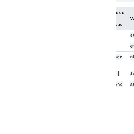
Nombre de
la
V
propiedad
kind
s
etag
e
next
Page
s
Token
items[]
l
next
Sync
s
Token