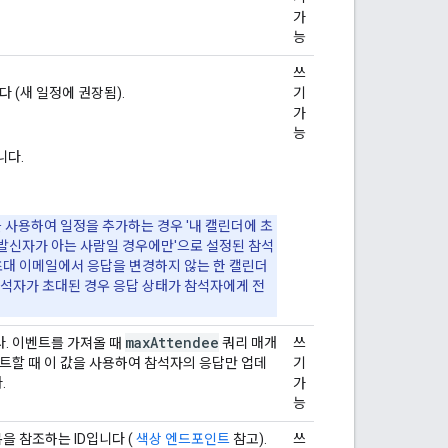
가
능
쓰
다 (새 일정에 권장됨).
기
가
능
니다.
 사용하여 일정을 추가하는 경우 '내 캘린더에 초
 '발신자가 아는 사람일 경우에만'으로 설정된 참석
 초대 이메일에서 응답을 변경하지 않는 한 캘린더
참석자가 초대된 경우 응답 상태가 참석자에게 전
max
Attendee
. 이벤트를 가져올 때
쿼리 매개
쓰
트할 때 이 값을 사용하여 참석자의 응답만 업데
기
.
가
능
을 참조하는 ID입니다 (
색상 엔드포인트
참고).
쓰