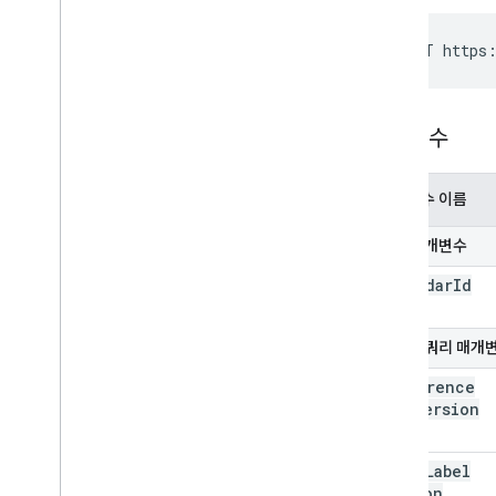
POST https:
매개변수
매개변수 이름
경로 매개변수
calendar
Id
선택적 쿼리 매개
conference
Data
Version
event
Label
Version