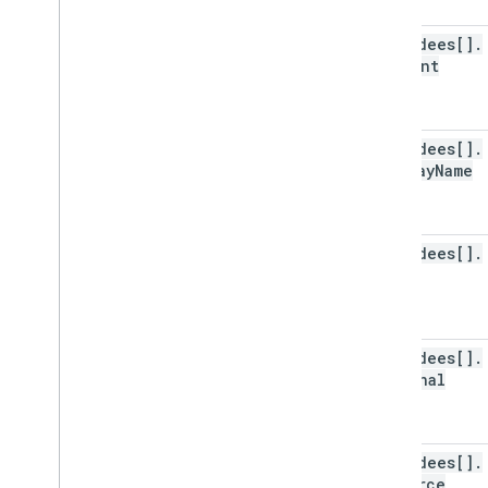
attendees[]
.
comment
attendees[]
.
display
Name
attendees[]
.
email
attendees[]
.
optional
attendees[]
.
resource