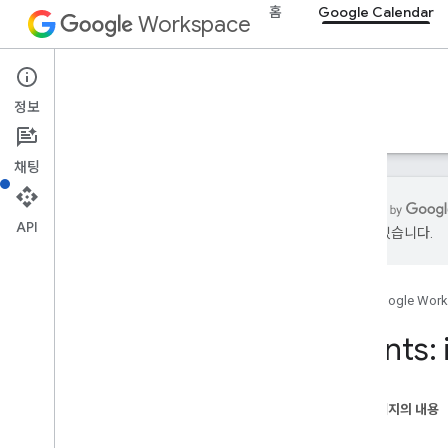
홈
Google Calendar
Workspace
Google Calendar
정보
개요
가이드
참조
MCP 서버
지원
채팅
API
있을 수 있습니다.
Calendar API
v3
홈
Google Wor
리소스 요약
Acl
Events:
캘린더 목록
캘린더
채널
이 페이지의 내용
색상
요청