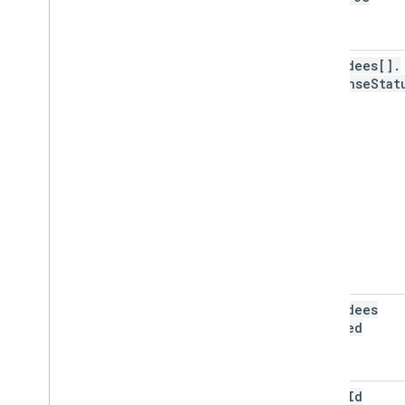
attendees[]
.
response
Stat
attendees
Omitted
color
Id