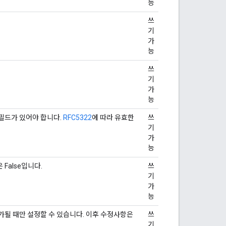
능
쓰
기
가
능
쓰
기
가
능
 필드가 있어야 합니다.
RFC5322
에 따라 유효한
쓰
기
가
능
False입니다.
쓰
기
가
능
가될 때만 설정할 수 있습니다. 이후 수정사항은
쓰
기