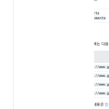
supports
Attachments
승인
이 요청에는 다음
범위
https:
/
/
www
.
g
https:
/
/
www
.
g
https:
/
/
www
.
g
https:
/
/
www
.
g
자세한 내용은
인