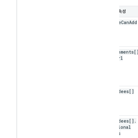
선택적 속성
anyone
Can
Add
Self
attachments[
file
Url
attendees[]
attendees[]
.
additional
Guests