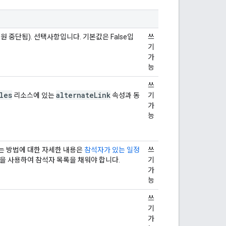
 중단됨). 선택사항입니다. 기본값은 False입
쓰
기
가
능
쓰
les
alternateLink
리소스에 있는
속성과 동
기
가
능
는 방법에 대한 자세한 내용은
참석자가 있는 일정
쓰
을 사용하여 참석자 목록을 채워야 합니다.
기
가
능
쓰
기
가