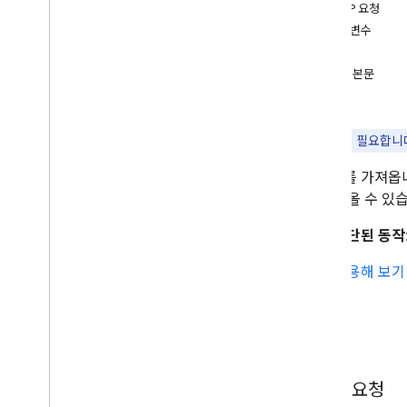
이벤트
HTTP 요청
개요
매개변수
delete
승인
get
요청 본문
import
응답
insert
instances
참고:
승인
이 필요합니
list
이벤트를 가져옵니
move
만 가져올 수 있
patch
빠른 추가
지원 중단된 동작
update
watch
지금 사용해 보기
한가함
/
바쁨
설정
클라이언트 라이브러리
요청
사용량 한도
HTTP 요청