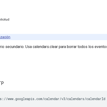
licitud
ización
.
rio secundario. Usa calendars.clear para borrar todos los evento
TP
s://www.googleapis.com/calendar/v3/calendars/
calendarId