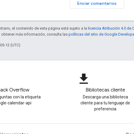
Enviar comentarios
trario, el contenido de esta página está sujeto a la
licencia Atribución 4.0 d
a obtener más información, consulta las
políticas del sitio de Google Develop
-05-12 (UTC)
file_download
tack Overflow
Bibliotecas cliente
untas con la etiqueta
Descarga una biblioteca
gle-calendar-api
cliente para tu lenguaje de
preferencia