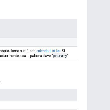
lendario, llama al método
calendarList.list
. Si
primary
actualmente, usa la palabra clave "
".
s: