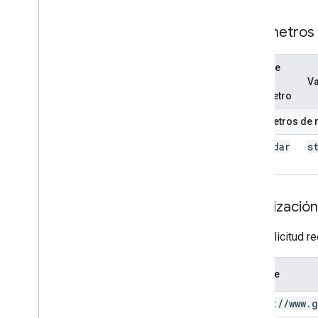
Parámetros
Nombre
del
Va
parámetro
Parámetros de 
calendar
s
Id
Autorización
Esta solicitud r
Alcance
https:
/
/
www
.
g