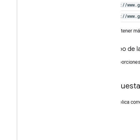
https:
/
/
www
.
g
https:
/
/
www
.
g
Para obtener má
Cuerpo de la
No proporciones
Respuest
Si se aplica co