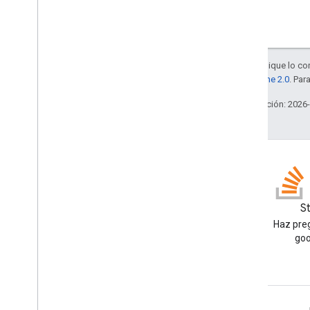
Salvo que se indique lo con
la
licencia Apache 2.0
. Par
Última actualización: 2026
Blog
S
Lea el blog de Google
Haz preg
Workspace Developers
goo