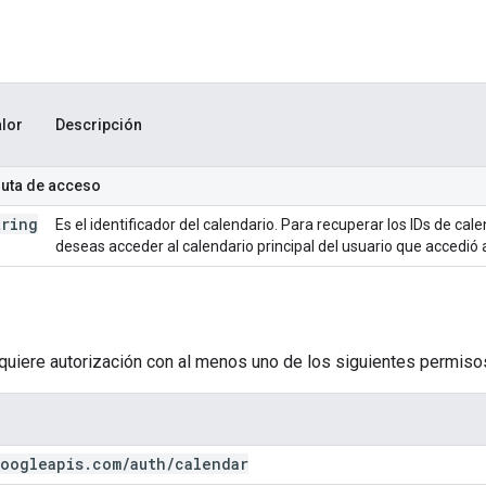
lor
Descripción
ruta de acceso
tring
Es el identificador del calendario. Para recuperar los IDs de ca
deseas acceder al calendario principal del usuario que accedió 
equiere autorización con al menos uno de los siguientes permiso
oogleapis
.
com
/
auth
/
calendar