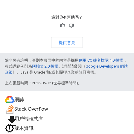
這對你有幫助嗎？
提供意見
除非另有註明，否則本頁面中的內容是採用
創用 CC 姓名標示 4.0 授權
，
程式碼範例則為
阿帕契 2.0 授權
。詳情請參閱《
Google Developers 網站
政策
》。Java 是 Oracle 和/或其關聯企業的註冊商標。
上次更新時間：2026-05-12 (世界標準時間)。
網誌
Stack Overflow
file_download
用戶端程式庫
版本資訊