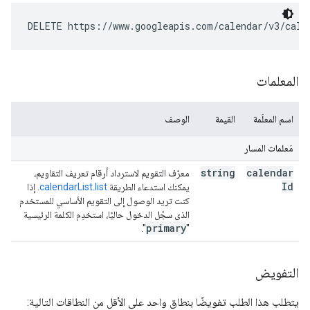
DELETE https://www.googleapis.com/calendar/v3/cale
المعلمات
اسم المعلَمة
القيمة
الوصف
مَعلمات المسار
string
calendar
معرّف التقويم لاسترداد أرقام تعريف التقاويم،
Id
يمكنك استدعاء الطريقة
calendarList.list
. إذا
كنت تريد الوصول إلى التقويم الأساسي للمستخدم
الذي سجّل الدخول حاليًا، استخدِم الكلمة الرئيسية
primary
".
"
التفويض
يتطلب هذا الطلب تفويضًا بنطاق واحد على الأقل من النطاقات التالية: