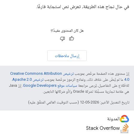
في حال نجاح هذه الطريقة، تعرض نص استجابة فارغًا.
هل كان المحتوى مفيدًا؟
إرسال ملاحظات
إنّ محتوى هذه الصفحة مرخّص بموجب
ترخيص Creative Commons Attribution
4.0‏
ما لم يُنصّ على خلاف ذلك، ونماذج الرموز مرخّصة بموجب
ترخيص Apache 2.0‏
.
للاطّلاع على التفاصيل، يُرجى مراجعة
سياسات موقع Google Developers‏
. إنّ Java
هي علامة تجارية مسجَّلة لشركة Oracle و/أو شركائها التابعين.
تاريخ التعديل الأخير: 2026-05-12 (حسب التوقيت العالمي المتفَّق عليه)
المدونة
Stack Overflow