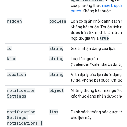
của phương thức
insert
,
update
patch
. Không bắt buộc.
hidden
boolean
Lịch có bị ẩn khỏi danh sách ha
Không bắt buộc. Thuộc tính này
được trả về khi lịch bị ẩn, trong
true
hợp đó, giá trị là
.
id
string
Giá trị nhận dạng của lịch.
kind
string
Loại tài nguyên
("calendar#calendarListEntry").
location
string
Vị trí địa lý của lịch dưới dạng v
tự do. Không bắt buộc. Chỉ đọc.
notification
object
Những thông báo mà người dùn
Settings
xác thực đang nhận được cho lị
notification
list
Danh sách thông báo được thiết
Settings
.
cho lịch này.
notifications[]