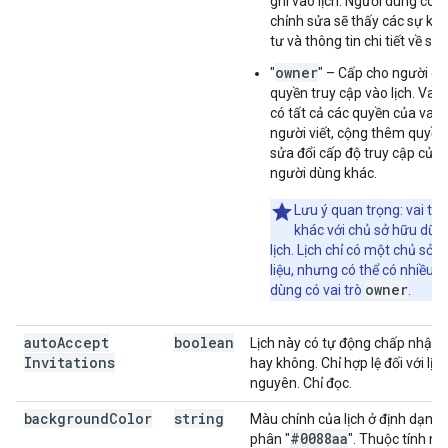
ghi vào lịch. Người dùng có 
chỉnh sửa sẽ thấy các sự kiệ
tư và thông tin chi tiết về sự 
owner
"
" – Cấp cho người qu
quyền truy cập vào lịch. Vai 
có tất cả các quyền của vai t
người viết, cộng thêm quyề
sửa đổi cấp độ truy cập của
người dùng khác.
Lưu ý quan trọng: vai trò
khác với chủ sở hữu dữ l
lịch. Lịch chỉ có một chủ sở 
liệu, nhưng có thể có nhiều 
owner
dùng có vai trò
.
auto
Accept
boolean
Lịch này có tự động chấp nhận l
Invitations
hay không. Chỉ hợp lệ đối với lịch
nguyên. Chỉ đọc.
background
Color
string
Màu chính của lịch ở định dạng 
#0088aa
phân "
". Thuộc tính nà