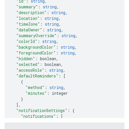
"id"
:
string
,
"summary"
:
string
,
"description"
:
string
,
"location"
:
string
,
"timeZone"
:
string
,
"dataOwner"
:
string
,
"summaryOverride"
:
string
,
"colorId"
:
string
,
"backgroundColor"
:
string
,
"foregroundColor"
:
string
,
"hidden"
:
boolean
,
"selected"
:
boolean
,
"accessRole"
:
string
,
"defaultReminders"
:
[
"method"
:
string
,
"minutes"
:
integer
],
"notificationSettings"
:
"notifications"
:
[
"type"
:
string
,