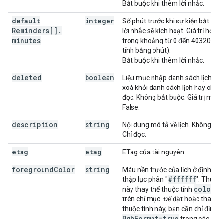
Bắt buộc khi thêm lời nhắc.
default
integer
Số phút trước khi sự kiện bắt đ
Reminders[]
.
lời nhắc sẽ kích hoạt. Giá trị hợ
minutes
trong khoảng từ 0 đến 40320 (4
tính bằng phút).
Bắt buộc khi thêm lời nhắc.
deleted
boolean
Liệu mục nhập danh sách lịch nà
xoá khỏi danh sách lịch hay chư
đọc. Không bắt buộc. Giá trị mặc
False.
description
string
Nội dung mô tả về lịch. Không b
Chỉ đọc.
etag
etag
ETag của tài nguyên.
foreground
Color
string
Màu nền trước của lịch ở định d
#ffffff
thập lục phân "
". Thuộ
color
I
này thay thế thuộc tính
trên chỉ mục. Để đặt hoặc thay 
thuộc tính này, bạn cần chỉ định
Rgb
Format=true
trong các t