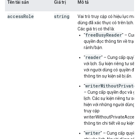
Tên tài sản
Giá trị
Mô tả
"method"
:
string
access
Role
string
Vai trò truy cập có hiệu lực mà 
]
dùng đã xác thực có trên lịch. Ch
}
,
Các giá trị có thể là:
"primary"
:
boolean
,
freeBusyReader
"
" – Cung
"deleted"
:
boolean
,
quyền đọc thông tin về trạng
"conferenceProperties"
:
rảnh/bận.
"allowedConferenceSolutionTypes"
:
[
string
reader
"
" – Cung cấp quyền
]
với lịch. Sự kiện riêng tư sẽ x
}
,
với người dùng có quyền đọc
"autoAcceptInvitations"
:
boolean
thông tin sự kiện sẽ bị ẩn.
}
writerWithoutPrivate
"
– Cung cấp quyền đọc và ghi
lịch. Các sự kiện riêng tư sẽ 
hiện với những người dùng c
truy cập
writerWithoutPrivateAccess
thông tin chi tiết về sự kiện s
writer
"
" – Cung cấp quyền