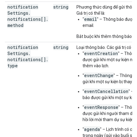
notification
string
Phương thức dùng để gửi thông
Settings
.
Giá trị có thể là:
notifications[]
.
email
"
" – Thông báo được 
method
email.
Bắt buộc khi thêm thông báo.
notification
string
Loại thông báo. Các giá trị có thể
Settings
.
eventCreation
"
" – Thông
notifications[]
.
được gửi khi một sự kiện mớ
type
thêm vào lịch.
eventChange
"
" – Thông b
gửi khi một sự kiện bị thay đổ
eventCancellation
"
" – 
báo được gửi khi một sự kiện
eventResponse
"
" – Thông
được gửi khi người tham dự
hồi lời mời tham dự sự kiện.
agenda
"
" – Lịch trình có các
trong ngày (gửi vào buổi sán