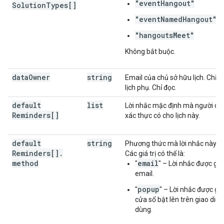
"eventHangout"
Solution
Types[]
"eventNamedHangout"
"hangoutsMeet"
Không bắt buộc.
data
Owner
string
Email của chủ sở hữu lịch. Chỉ đ
lịch phụ. Chỉ đọc.
default
list
Lời nhắc mặc định mà người dù
Reminders[]
xác thực có cho lịch này.
default
string
Phương thức mà lời nhắc này s
Reminders[]
.
Các giá trị có thể là:
method
email
"
" – Lời nhắc được gử
email.
popup
"
" – Lời nhắc được gử
cửa sổ bật lên trên giao diệ
dùng.