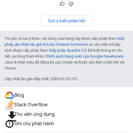
Gửi ý kiến phản hồi
Trừ phi có lưu ý khác, nội dung của trang này được cấp phép theo
Giấy
phép ghi nhận tác giả 4.0 của Creative Commons
và các mẫu mã lập
trình được cấp phép theo
Giấy phép Apache 2.0
. Để biết thông tin chi
tiết, vui lòng tham khảo
Chính sách trang web của Google Developers
.
Java là nhãn hiệu đã đăng ký của Oracle và/hoặc các đơn vị liên kết với
Oracle.
Cập nhật lần gần đây nhất: 2026-07-29 UTC.
Blog
Stack Overflow
file_download
Thư viện ứng dụng
Ghi chú phát hành