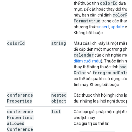
color
Id
thế thuộc tính
dựa trê
mục. Để đặt hoặc thay đổi thuộc
color
Rg
này, bạn cần chỉ định
Format=true
trong các tham 
phương thức
insert
,
update
và
Không bắt buộc.
color
Id
string
Màu của lịch. Đây là một mã n
đề cập đến một mục trong phầ
calendar
của định nghĩa màu
điểm cuối màu
). Thuộc tính nà
backg
thay thế bằng thuộc tính
Color
foreground
Color
và
có thể bỏ qua khi sử dụng các t
tính này. Không bắt buộc.
conference
nested
Các thuộc tính hội nghị cho lịch 
Properties
object
dụ: những loại hội nghị được ph
conference
list
Các loại giải pháp hội nghị được
Properties
.
cho lịch này.
allowed
Các giá trị có thể là:
Conference