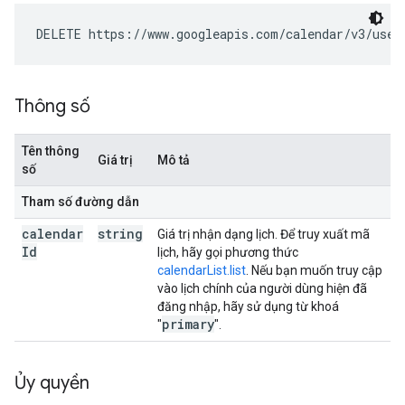
DELETE https://www.googleapis.com/calendar/v3/user
Thông số
Tên thông
Giá trị
Mô tả
số
Tham số đường dẫn
calendar
string
Giá trị nhận dạng lịch. Để truy xuất mã
Id
lịch, hãy gọi phương thức
calendarList.list
. Nếu bạn muốn truy cập
vào lịch chính của người dùng hiện đã
đăng nhập, hãy sử dụng từ khoá
primary
"
".
Ủy quyền