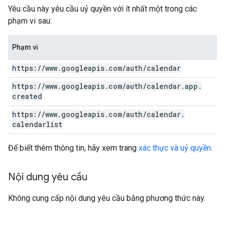
Yêu cầu này yêu cầu uỷ quyền với ít nhất một trong các
phạm vi sau:
Phạm vi
https:
/
/
www
.
googleapis
.
com
/
auth
/
calendar
https:
/
/
www
.
googleapis
.
com
/
auth
/
calendar
.
app
.
created
https:
/
/
www
.
googleapis
.
com
/
auth
/
calendar
.
calendarlist
Để biết thêm thông tin, hãy xem trang
xác thực và uỷ quyền
.
Nội dung yêu cầu
Không cung cấp nội dung yêu cầu bằng phương thức này.