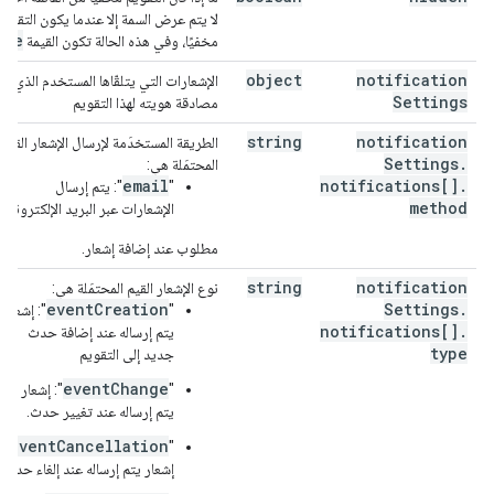
لا يتم عرض السمة إلا عندما يكون التقويم
rue
مخفيًا، وفي هذه الحالة تكون القيمة
object
notification
الإشعارات التي يتلقّاها المستخدم الذي تم
Settings
مصادقة هويته لهذا التقويم
string
notification
الطريقة المستخدَمة لإرسال الإشعار القيمة
Settings
.
المحتمَلة هي:
email
notifications[]
.
"
": يتم إرسال
method
الإشعارات عبر البريد الإلكتروني.
مطلوب عند إضافة إشعار.
string
notification
نوع الإشعار القيم المحتمَلة هي:
eventCreation
Settings
.
"
": إشعار
notifications[]
.
يتم إرساله عند إضافة حدث
type
جديد إلى التقويم
eventChange
"
": إشعار
يتم إرساله عند تغيير حدث.
eventCancellation
":
"
إشعار يتم إرساله عند إلغاء حدث.