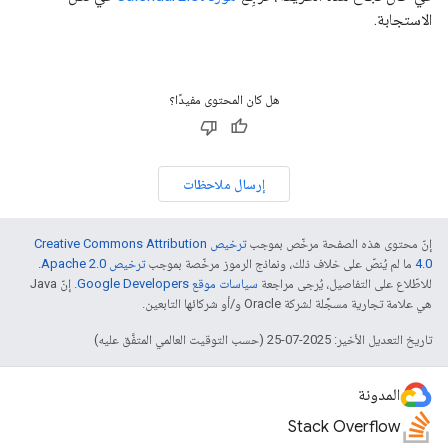
الاستجابة.
هل كان المحتوى مفيدًا؟
إرسال ملاحظات
إنّ محتوى هذه الصفحة مرخّص بموجب
ترخيص Creative Commons Attribution
4.0‏
ما لم يُنصّ على خلاف ذلك، ونماذج الرموز مرخّصة بموجب
ترخيص Apache 2.0‏
.
للاطّلاع على التفاصيل، يُرجى مراجعة
سياسات موقع Google Developers‏
. إنّ Java
هي علامة تجارية مسجَّلة لشركة Oracle و/أو شركائها التابعين.
تاريخ التعديل الأخير: 2025-07-25 (حسب التوقيت العالمي المتفَّق عليه)
المدونة
Stack Overflow