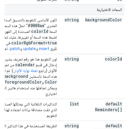
السمات الاختيارية
string
background
Color
اللون الأساسي للتقويم بالتنسيق السداسي
#0088aa
العشري "
". تحلّ هذه السمة م
color
Id
السمة
المستندة إلى الفهرس.
لضبط هذه السمة أو تغييرها، عليك تحديد
color
Rgb
Format=true
في مَعل
طُرق
insert
و
update
و
patch
. اختيار
string
color
Id
لون التقويم هذا هو رقم تعريف يشير إلى
calendar
إدخال في قسم
من تعريف
الألوان (راجِع
نقطة نهاية الألوان
). تم استب
background
هذه السمة بالسمتَين
foreground
Color
Color
و
،
ويمكن تجاهلها عند استخدام هاتين السمتَ
اختياريّ.
list
default
التذكيرات التلقائية التي يمتلكها المستخد
Reminders[]
الذي تمّت مصادقة بيانات اعتماده لهذا
التقويم
string
default
الطريقة المستخدَمة في هذا التذكير القيم