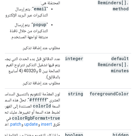
Reminders[]
.
المحتمَلة هي:
email
method
"
": يتم إرسال
التذكيرات عبر البريد الإلكتروني.
popup
"
": يتم إرسال
التذكيرات من خلال نافذة
منبثقة لواجهة المستخدم.
مطلوب عند إضافة تذكير.
integer
default
عدد الدقائق قبل بدء الحدث التي يجب أن
Reminders[]
.
يتم فيها تشغيل التذكير تتراوح القيم
minutes
الصالحة بين 0 و40320 (4 أسابيع
بالدقائِق).
مطلوب عند إضافة تذكير.
string
foreground
Color
لون المقدّمة للتقويم بالتنسيق السداسي
#ffffff
العشري "
". تحلّ هذه السمة م
color
Id
السمة
المستندة إلى الفهرس.
لضبط هذه السمة أو تغييرها، عليك تحديد
color
Rgb
Format=true
في مَعل
طُرق
insert
و
update
و
patch
. اختيار
boolean
hidden
ما إذا كان التقويم مخفيًا من القائمة اختيار