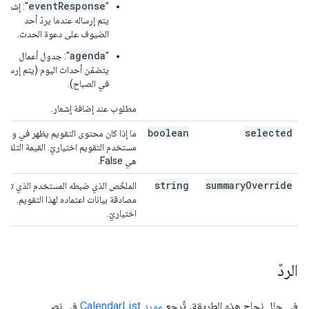
eventResponse
"
": إشعار
يتم إرساله عندما يردّ أحد
الضيوف على دعوة الحدث.
agenda
"
": جدول أعمال
يتضمّن أحداث اليوم (يتم إرساله
في الصباح).
مطلوب عند إضافة إشعار.
boolean
selected
ما إذا كان محتوى التقويم يظهر في واجه
مستخدم التقويم اختياريّ. القيمة التلقائي
هي False.
string
summary
Override
الملخّص الذي ضبطه المستخدم الذي تمّت
مصادقة بيانات اعتماده لهذا التقويم.
اختياريّ.
الردّ
في حال نجاح هذه الطريقة، تُرجِع
مورد CalendarList
في نص