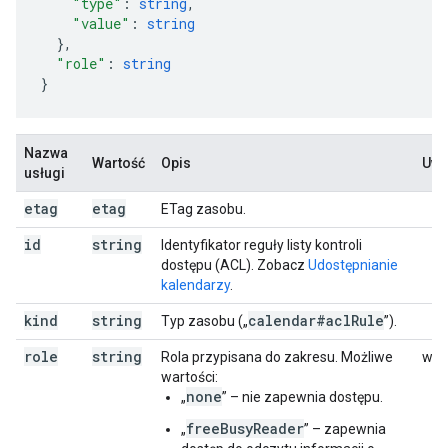
"type"
:
string
,
"value"
:
string
}
,
"role"
:
string
}
Nazwa
Wartość
Opis
Uwa
usługi
etag
etag
ETag zasobu.
id
string
Identyfikator reguły listy kontroli
dostępu (ACL). Zobacz
Udostępnianie
kalendarzy
.
kind
string
calendar#acl
Rule
Typ zasobu („
”).
role
string
Rola przypisana do zakresu. Możliwe
writ
wartości:
none
„
” – nie zapewnia dostępu.
freeBusyReader
„
” – zapewnia