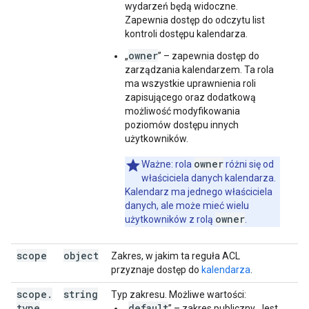
wydarzeń będą widoczne.
Zapewnia dostęp do odczytu list
kontroli dostępu kalendarza.
owner
„
” – zapewnia dostęp do
zarządzania kalendarzem. Ta rola
ma wszystkie uprawnienia roli
zapisującego oraz dodatkową
możliwość modyfikowania
poziomów dostępu innych
użytkowników.
owner
Ważne: rola
różni się od
właściciela danych kalendarza.
Kalendarz ma jednego właściciela
danych, ale może mieć wielu
owner
użytkowników z rolą
.
scope
object
Zakres, w jakim ta reguła ACL
przyznaje dostęp do
kalendarza
.
scope
.
string
Typ zakresu. Możliwe wartości:
type
default
„
” – zakres publiczny. Jest