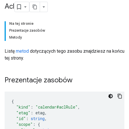
Acl
Na tej stronie
Prezentacje zasobów
Metody
Listę
metod
dotyczących tego zasobu znajdziesz na końcu
tej strony.
Prezentacje zasobów
"kind"
:
"calendar#aclRule"
,
"etag"
:
etag
,
"id"
:
string
,
"scope"
: