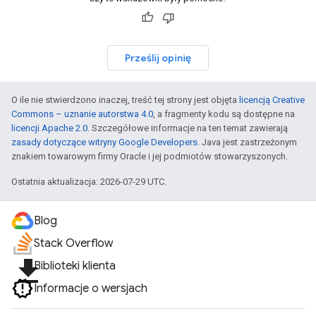
Prześlij opinię
O ile nie stwierdzono inaczej, treść tej strony jest objęta
licencją Creative
Commons – uznanie autorstwa 4.0
, a fragmenty kodu są dostępne na
licencji Apache 2.0
. Szczegółowe informacje na ten temat zawierają
zasady dotyczące witryny Google Developers
. Java jest zastrzeżonym
znakiem towarowym firmy Oracle i jej podmiotów stowarzyszonych.
Ostatnia aktualizacja: 2026-07-29 UTC.
Blog
Stack Overflow
file_download
Biblioteki klienta
Informacje o wersjach