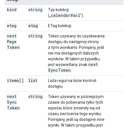
kind
string
Typ kolekcji
calendar#acl
(„
”).
etag
etag
ETag kolekcji.
next
string
Token używany do uzyskiwania
Page
dostępu do następnej strony
Token
z tymi wynikami. Pomijany, jeśli
nie ma dostępnych dalszych
wyników. W takim przypadku
next
jest wyświetlany znak
Sync
Token
.
items[]
list
Lista reguł na liście kontroli
dostępu.
next
string
Token używany w późniejszym
Sync
czasie do pobierania tylko tych
Token
wpisów, które zmieniły się od
czasu zwrócenia tego wyniku.
Pomijany, jeśli są dostępne inne
wyniki. W takim przypadku jest