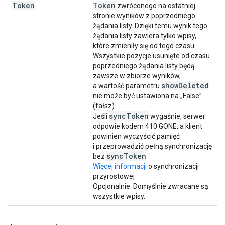
Token
Token
zwróconego na ostatniej
stronie wyników z poprzedniego
żądania listy. Dzięki temu wynik tego
żądania listy zawiera tylko wpisy,
które zmieniły się od tego czasu.
Wszystkie pozycje usunięte od czasu
poprzedniego żądania listy będą
zawsze w zbiorze wyników,
show
Deleted
a wartość parametru
nie może być ustawiona na „False”
(fałsz).
sync
Token
Jeśli
wygaśnie, serwer
odpowie kodem 410 GONE, a klient
powinien wyczyścić pamięć
i przeprowadzić pełną synchronizację
sync
Token
bez
.
Więcej informacji
o synchronizacji
przyrostowej
Opcjonalnie. Domyślnie zwracane są
wszystkie wpisy.