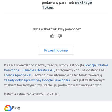
next
Page
podawany parametr
Token
.
Czy te wskazówki były pomocne?
Prześlij opinię
O ile nie stwierdzono inaczej, treść tej strony jest objęta
licencją Creative
Commons – uznanie autorstwa 4.0
, a fragmenty kodu są dostępne na
licencji Apache 2.0
. Szczegółowe informacje na ten temat zawierają
zasady dotyczące witryny Google Developers
. Java jest zastrzeżonym
znakiem towarowym firmy Oracle i jej podmiotów stowarzyszonych.
Ostatnia aktualizacja: 2026-05-12 UTC.
Blog