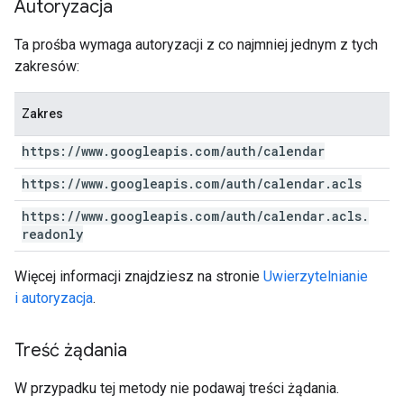
Autoryzacja
Ta prośba wymaga autoryzacji z co najmniej jednym z tych
zakresów:
Zakres
https:
/
/
www
.
googleapis
.
com
/
auth
/
calendar
https:
/
/
www
.
googleapis
.
com
/
auth
/
calendar
.
acls
https:
/
/
www
.
googleapis
.
com
/
auth
/
calendar
.
acls
.
readonly
Więcej informacji znajdziesz na stronie
Uwierzytelnianie
i autoryzacja
.
Treść żądania
W przypadku tej metody nie podawaj treści żądania.