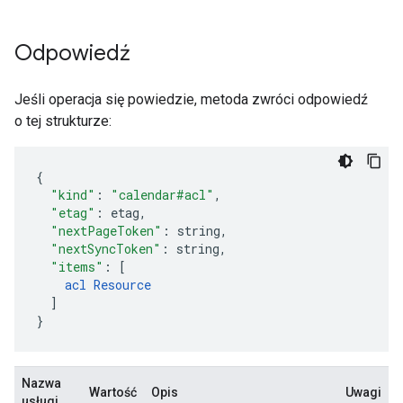
Odpowiedź
Jeśli operacja się powiedzie, metoda zwróci odpowiedź
o tej strukturze:
"kind"
:
"calendar#acl"
,
"etag"
:
etag
,
"nextPageToken"
:
string
,
"nextSyncToken"
:
string
,
"items"
:
[
acl
Resource
]
}
Nazwa
Wartość
Opis
Uwagi
usługi