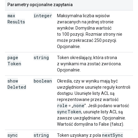
Parametry opcjonalne zapytania
max
integer
Maksymalna liczba wpisów
Results
zwracanych na jednej stronie
wyników. Domyślna wartość
to 100 pozycji. Rozmiar strony nie
może przekraczać 250 pozycji.
Opcjonalnie.
page
string
Token określający, która strona
Token
z wynikami ma zostać zwrócona.
Opcjonalnie.
show
boolean
Określa, czy w wyniku mają być
Deleted
uwzględnione usunięte reguły kontroli
dostępu. Usunięte listy ACL są
reprezentowane przez wartość
role
none
= „
”. Jeśli podano wartość
sync
Token
, usunięte listy ACL są
zawsze uwzględniane. Opcjonalnie.
Wartość domyślna to False (fałsz).
sync
string
next
Sync
Token uzyskany z pola