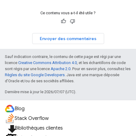
Ce contenu vous a-t-il été utile ?
Envoyer des commentaires
Sauf indication contraire, le contenu de cette page est régi par une
licence
Creative Commons Attribution 4.0
, et les échantillons de code
sont régis par une licence
Apache 2.0
. Pour en savoir plus, consultez les
Règles du site Google Developers
. Java est une marque déposée
d'Oracle et/ou de ses sociétés affiliées.
Dernière mise à jour le 2026/07/07 (UTC).
Blog
Stack Overflow
file_download
Bibliothèques clientes