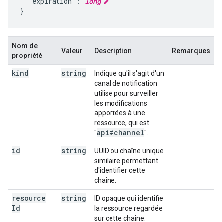
  "expiration": 
long
}
Nom de
Valeur
Description
Remarques
propriété
kind
string
Indique qu'il s'agit d'un
canal de notification
utilisé pour surveiller
les modifications
apportées à une
ressource, qui est
api#channel
"
".
id
string
UUID ou chaîne unique
similaire permettant
d'identifier cette
chaîne.
resource
string
ID opaque qui identifie
Id
la ressource regardée
sur cette chaîne.