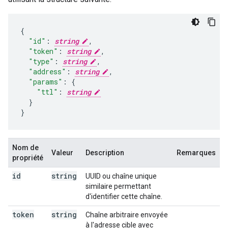
"id"
:
string
,
"token"
:
string
,
"type"
:
string
,
"address"
:
string
,
"params"
:
"ttl"
:
string
}

}
Nom de
Valeur
Description
Remarques
propriété
id
string
UUID ou chaîne unique
similaire permettant
d'identifier cette chaîne.
token
string
Chaîne arbitraire envoyée
à l'adresse cible avec