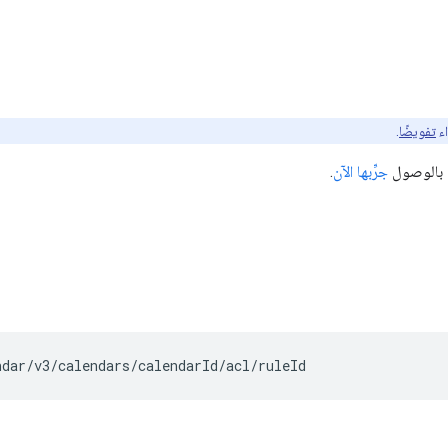
اء
تفويضًا
.
م بالوصول
جرِّبها الآن
.
ndar/v3/calendars/
calendarId
/acl/
ruleId