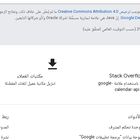
بموجب
ترخيص Creative Commons Attribution 4.0‏
ما لم يُنصّ على خلاف ذلك، ونماذج الر
. إنّ Java هي علامة تجارية مسجَّلة لشركة Oracle و/أو شركائها التابعين.
file_download
Stack Overfl
مكتبات العملاء
طرح أسئلة باستخدام علامة google-
تنزيل مكتبة عميل للغتك المفضّلة
calendar-api
لأدوات
ربط
حدة تحكم المشرف
المدون
وحة بيانات "برمجة تطبيقات Google"
نشرة إ