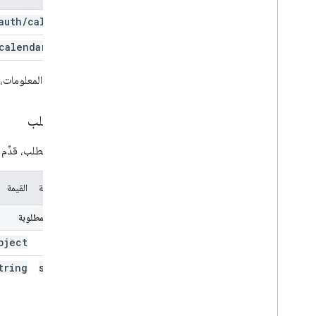
auth
/
calendar
calendar
.
acls
لمزيد من المعلومات،
نص الطلب
في نص الطلب، قدِّم
اسم السمة
القيمة
السمات المطلوبة
bject
scope
tring
scope
.
type