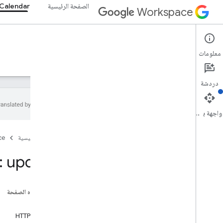
الصفحة الرئيسية
Calendar
Workspace
Google Calendar
معلومات
نظرة عامة
الأدلة
المرجع
خادم MCP
الدعم
دردشة
واجهة برمجة التطبيقات
واجهة برمجة تطبيقات التقويم
الصفحة الرئيسية
ce
v3
ملخص الموارد
: update
Acl
نظرة عامّة
حذف
على هذه الصفحة
جلب
طلب
insert
طلب HTTP