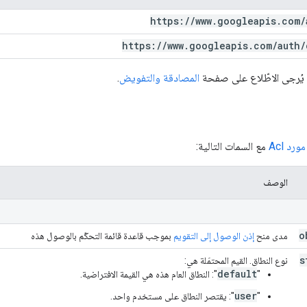
https:
/
/
www
.
googleapis
.
com
/
https:
/
/
www
.
googleapis
.
com
/
auth
/
 يُرجى الاطّلاع على صفحة
المصادقة والتفويض
.
مورد Acl
مع السمات التالية:
الوصف
o
مدى منح
إذن الوصول إلى التقويم
بموجب قاعدة قائمة التحكّم بالوصول هذه
s
نوع النطاق. القيم المحتمَلة هي:
default
‫"
": النطاق العام هذه هي القيمة الافتراضية.
user
"
": يقتصر النطاق على مستخدم واحد.