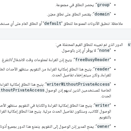
group
‫"
": يحصر النطاق في مجموعة.
domain
"
": يقتصر النطاق على نطاق معيّن.
default
ملاحظة: تنطبق الأذونات الممنوحة للنطاق "
" أو النطاق العام على أي مستخدم
s
الدور الذي تم تعيينه للنطاق القيم المحتمَلة هي:
none
"
": لا يوفّر أي إذن بالوصول.
freeBusyReader
"
": يتيح إذن القراءة لمعلومات وقت الانشغال/التفرغ.
reader
‫"
": يتيح هذا النطاق إمكانية القراءة من التقويم. ستظهر الأحداث ا
للقراءة، ولكن سيتم إخفاء تفاصيل الحدث.
writerWithoutPrivateAccess
"
": يتيح هذا النطاق إمكانية القرا
ithoutPrivateAccess
الخاصة للمستخدمين الذين لديهم إذن الوصول
الحدث.
writer
"
": يتيح هذا النطاق إمكانية القراءة والكتابة في التقويم. ستظهر ال
الوصول ككاتب، وستكون تفاصيل الحدث مرئية. يتيح هذا النطاق إمكانية القراء
بالتقويم.
owner
"
": يمنح المدير إذن الوصول إلى التقويم. يتمتع هذا الدور بجميع أذونات