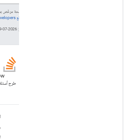
إنّ محتوى هذه الصفحة مرخّص 
مراجعة
سياسات موقع Google Developers‏
تاريخ التعديل الأخير: 2026-07-29 (حسب التوقيت العالمي المتفَّق عليه)
المدونة
ow
الاطّلاع على مدونة Google
Workspace Developers
Google Workspace لمطوّري البرامج
ا
نظرة عامة حول المنصة
و
منتجات مطوّري البرامج
ل