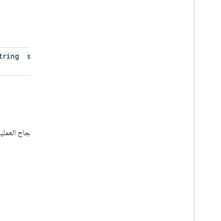
tring
scope
.
value
الردّ
في حال نجاح العملية