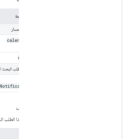
اسم المعلَمة
مَعلمات المسار
calendar
Id
rule
Id
مَعلمات طلب البحث ال
send
Notifications
التفويض
يتطلّب هذا الطلب ال
النطاق