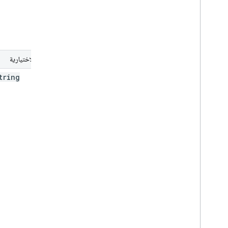
السمات الاختيارية
tring
role