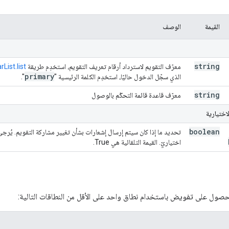
القيمة
الوصف
string
معرّف التقويم لاسترداد أرقام تعريف التقويم، استخدِم طريقة
List.list
primary
الذي سجّل الدخول حاليًا، استخدِم الكلمة الرئيسية "
".
string
معرّف قاعدة قائمة التحكّم بالوصول
اختيارية
boolean
تحديد ما إذا كان سيتم إرسال إشعارات بشأن تغيير مشاركة التقويم. يُرجى ال
اختياريّ. القيمة التلقائية هي True.
حصول على تفويض باستخدام نطاق واحد على الأقل من النطاقات التالية: