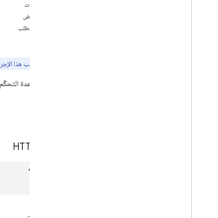
قائمة
المعلمات
رمز تصحيح
التفويض
تحديث
نص الطلب
مشاهدة
الردّ
قائمة التقاويم
خدمات طباعة التقويم
ملاحظة:
يتطلّب هذا الإجر
القنوات
تعديل قاعدة التحكّ
الألوان
الأحداث
مشغول
طلب
الإعدادات
مكتبات العملاء
حدود الاستخدام
طلب HTTP
المعلمات