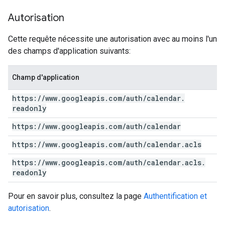
Autorisation
Cette requête nécessite une autorisation avec au moins l'un
des champs d'application suivants:
Champ d'application
https:
/
/
www
.
googleapis
.
com
/
auth
/
calendar
.
readonly
https:
/
/
www
.
googleapis
.
com
/
auth
/
calendar
https:
/
/
www
.
googleapis
.
com
/
auth
/
calendar
.
acls
https:
/
/
www
.
googleapis
.
com
/
auth
/
calendar
.
acls
.
readonly
Pour en savoir plus, consultez la page
Authentification et
autorisation
.