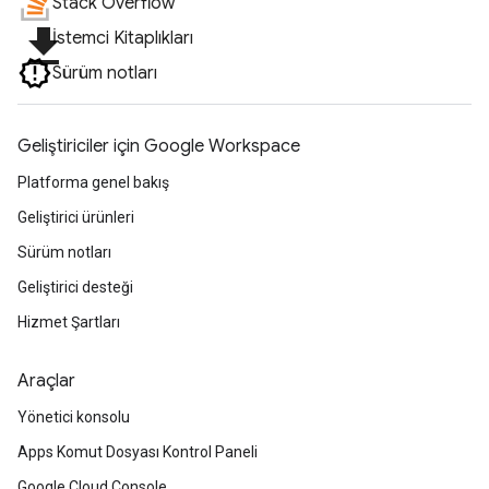
Stack Overflow
file_download
İstemci Kitaplıkları
Sürüm notları
Geliştiriciler için Google Workspace
Platforma genel bakış
Geliştirici ürünleri
Sürüm notları
Geliştirici desteği
Hizmet Şartları
Araçlar
Yönetici konsolu
Apps Komut Dosyası Kontrol Paneli
Google Cloud Console