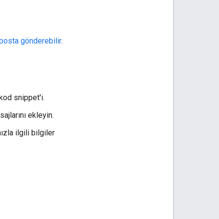
posta gönderebilir
.
kod snippet'i.
ajlarını ekleyin.
la ilgili bilgiler