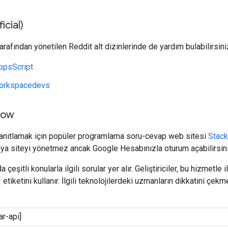
icial)
tarafından yönetilen Reddit alt dizinlerinde de yardım bulabilirsini
ppsScript
orkspacedevs
low
yanıtlamak için popüler programlama soru-cevap web sitesi
Stack
eya siteyi yönetmez ancak Google Hesabınızla oturum açabilirsini
çeşitli konularla ilgili sorular yer alır. Geliştiriciler, bu hizmetle 
etiketini kullanır. İlgili teknolojilerdeki uzmanların dikkatini çek