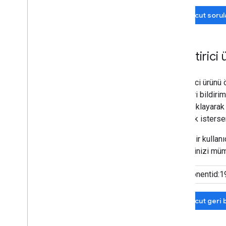
Mevcut sorul
Geliştirici
Geliştirici ürünü
aynı geri bildir
yıldızı tıklayara
eklemek istersen
Başka bir kullanı
bildiriminizi mü
Mevcut geri b