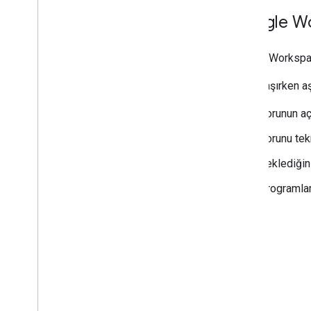
Google Wor
Google Workspac
Bize ulaşırken aş
Sorunun aç
Sorunu tekr
Beklediğini
Programlama