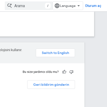
/
Oturum aç
ojisini kullanır.
Bu size yardımcı oldu mu?
Geri bildirim gönderin