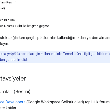
ları (Resmi)
ial)
w
eri bildirimi
 Destek Ekibi ile iletişime geçme
destek sağlarken çeşitli platformlar kullandığımızdan yardım alman
leyin.
nızca
geliştirici
sorunları için kullanılmalıdır. Temel ürünle ilgili geri bildiri
den gönderilmelidir.
 tavsiyeler
umları (Resmi)
ce Developers
(Google Workspace Geliştiricileri) topluluk for
te katılın.