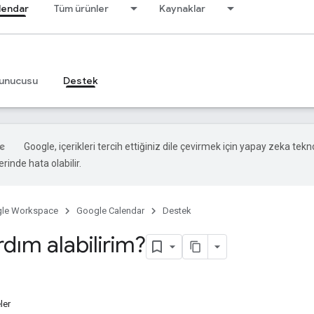
lendar
Tüm ürünler
Kaynaklar
unucusu
Destek
Google, içerikleri tercih ettiğiniz dile çevirmek için yapay zeka teknol
rinde hata olabilir.
le Workspace
Google Calendar
Destek
rdım alabilirim?
ler