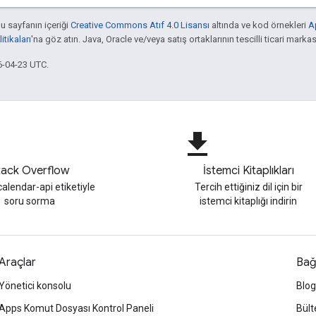
bu sayfanın içeriği
Creative Commons Atıf 4.0 Lisansı
altında ve kod örnekleri
A
tikaları
'na göz atın. Java, Oracle ve/veya satış ortaklarının tescilli ticari markas
6-04-23 UTC.
file_download
tack Overflow
İstemci Kitaplıkları
alendar-api etiketiyle
Tercih ettiğiniz dil için bir
soru sorma
istemci kitaplığı indirin
Araçlar
Bağ
Yönetici konsolu
Blog
Apps Komut Dosyası Kontrol Paneli
Bült