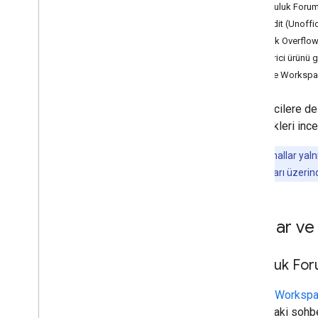
Topluluk Forum
Reddit (Unoffic
Stack Overflo
Geliştirici ürünü g
Google Workspace
Geliştiricilere 
seçenekleri ince
Not:
Bu kanallar yal
bildir
bağlantıları üzerin
Sorular ve
Topluluk For
Google Workspa
hakkındaki sohbe