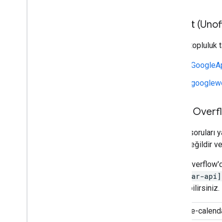
Reddit (Unoff
Ayrıca, topluluk 
r/GoogleA
r/googlew
Stack Overf
Teknik soruları 
sahip değildir v
Stack Overflow'da 
calendar-api]
ekleyebilirsiniz.