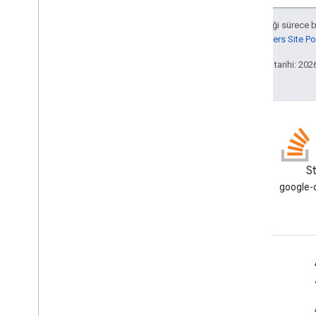
Aksi belirtilmediği sürece 
Google Developers Site Poli
Son güncelleme tarihi: 202
Blog
S
Google Workspace Developers
google-c
blogunu okuyun
Geliştiriciler için Google Workspace
Platforma genel bakış
Geliştirici ürünleri