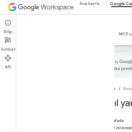
Ana Sayfa
Google Ca
Workspace
Google Calendar
Bilgi
Genel bakış
Rehberler
Başvuru Kaynakları
MCP s
Sohbet
API
Yapay zeka çevirile
Nasıl yardım alabilirim?
Resmi Topluluk Forumu
Ana Sayfa
Goog
Stack Overflow
Sorun izleyici
Nasıl ya
Hizmet Şartları
Kullanıcı verileri ve geliştirici
politikası
Bu sayfada
Sürüm notları
Sorular ve tavsiye