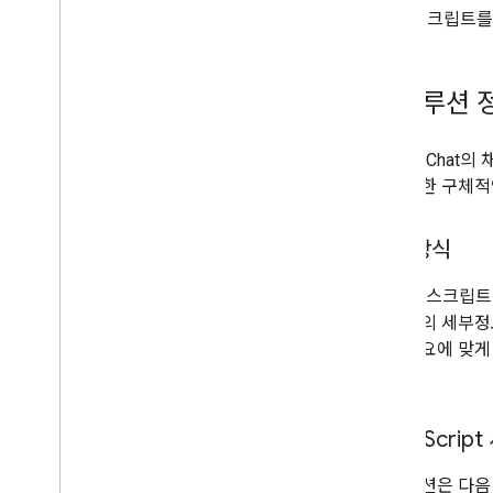
Git
Hub OAuth 2
.
0 Apps Script 라이브러
스크립트를
리
이 솔루션 
Google Chat
의에 대한 구체적
작동 방식
Chat 앱 스크립
부터 회의 세부정
에는 필요에 맞게
습니다.
Apps Scrip
이 솔루션은 다음