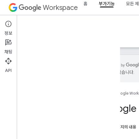
홈
부가기능
모든 
Workspace
Add-ons
정보
개요
가이드
참조
샘플
지원
채팅
API
있을 수 있습니다.
개요
홈
Google Wor
Google Workspace 부가기능
Google Chat 앱 Codelab의 AI 개념
Googl
Gemini로 Gmail 메시지 분석 및 라벨 지정
하기
Chat 스페이스에서 AI로 질문에 답변하기
이 페이지의 내용
Gemini Enterprise 에이전트를
목표
Google Workspace와 통합