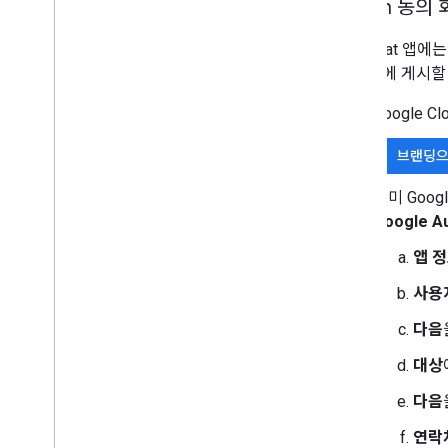
OAuth 동의
모든 Chat 앱에
고 나중에 게시할
Google 
브랜딩으
이미 Googl
Google 
앱 
사용
다음
대상
다음
연락