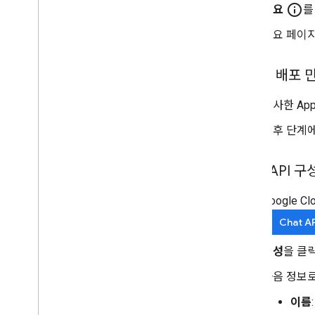
info_outline
개요
를
개요 페이
테스트 배포 
복사한 App
이후 단계
Chat API 구
Google 
Chat A
구성
을 클
다음 정보로 
이름