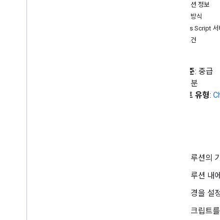
이 솔루션 정보
Vertex AI 에이전트를 Google
Workspace와 통합하기
작동 방식
Chat 스페이스에서 프로젝트 관리하기
Apps Script 
Google Workspace에서 액세스할 수 있
기본 요건
는 AI 에이전트로 여행 계획하기
사고 대응 (사용자 인증)
Google 도서의 미리보기 링크
코딩 수준
: 중급
매크로 복사
기간
: 25분
팀원 세부정보 보기
프로젝트 유형
:
C
Chat 스페이스에서 회의 일정 예약하기
텍스트 번역
목표
편집자 부가기능
Sheets에서 데이터 정리하기
솔루션의 
Slides에 진행률 표시줄 표시
Node
.
js Codelab
솔루션 내에
환경을 설
학습 리소스
Git
Hub 코드 샘플
스크립트를