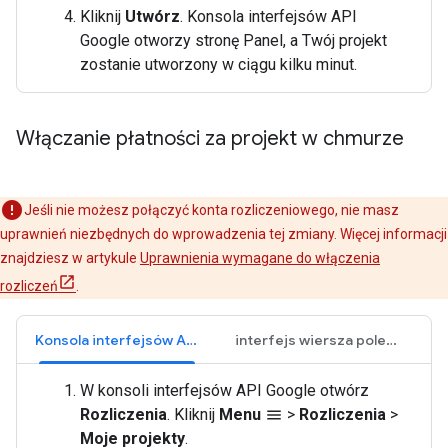
Kliknij
Utwórz
. Konsola interfejsów API
Google otworzy stronę Panel, a Twój projekt
zostanie utworzony w ciągu kilku minut.
Włączanie płatności za projekt w chmurze
Jeśli nie możesz połączyć konta rozliczeniowego, nie masz
uprawnień niezbędnych do wprowadzenia tej zmiany. Więcej informacji
znajdziesz w artykule
Uprawnienia wymagane do włączenia
rozliczeń
.
Konsola interfejsów API Google
interfejs wiersza poleceń gcloud
W konsoli interfejsów API Google otwórz
Rozliczenia
. Kliknij
Menu
>
Rozliczenia
>
menu
Moje projekty
.