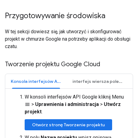
Przygotowywanie środowiska
W tej sekcji dowiesz się, jak utworzyć i skonfigurować
projekt w chmurze Google na potrzeby aplikacji do obsługi
czatu.
Tworzenie projektu Google Cloud
Konsola interfejsów API Google
interfejs wiersza poleceń gcloud
W konsoli interfejsów API Google kliknij Menu
>
Uprawnienia i administracja
>
Utwórz
menu
projekt
.
Otwórz stronę Tworzenie projektu
W polu
Nazwa projektu
wpisz opisową