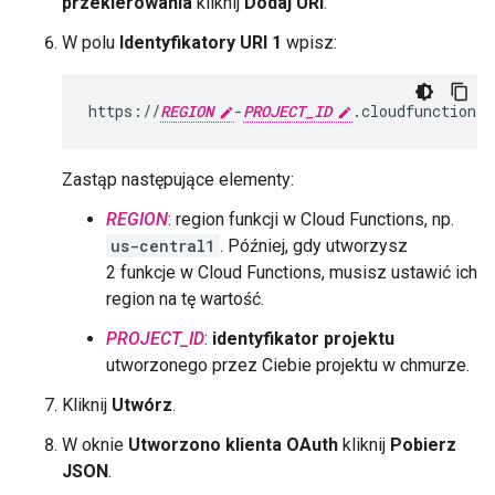
przekierowania
kliknij
Dodaj URI
.
W polu
Identyfikatory URI 1
wpisz:
https://
REGION
-
PROJECT_ID
Zastąp następujące elementy:
REGION
: region funkcji w Cloud Functions, np.
us-central1
. Później, gdy utworzysz
2 funkcje w Cloud Functions, musisz ustawić ich
region na tę wartość.
PROJECT_ID
:
identyfikator projektu
utworzonego przez Ciebie projektu w chmurze.
Kliknij
Utwórz
.
W oknie
Utworzono klienta OAuth
kliknij
Pobierz
JSON
.