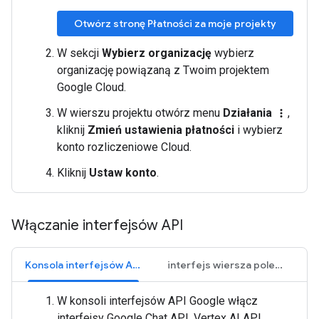
Otwórz stronę Płatności za moje projekty
W sekcji
Wybierz organizację
wybierz
organizację powiązaną z Twoim projektem
Google Cloud.
W wierszu projektu otwórz menu
Działania
,
more_vert
kliknij
Zmień ustawienia płatności
i wybierz
konto rozliczeniowe Cloud.
Kliknij
Ustaw konto
.
Włączanie interfejsów API
Konsola interfejsów API Google
interfejs wiersza poleceń gcloud
W konsoli interfejsów API Google włącz
interfejsy Google Chat API, Vertex AI API,