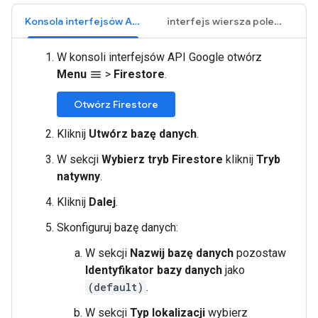
Konsola interfejsów API Google
interfejs wiersza poleceń gcloud
W konsoli interfejsów API Google otwórz
Menu
>
Firestore
.
menu
Otwórz Firestore
Kliknij
Utwórz bazę danych
.
W sekcji
Wybierz tryb Firestore
kliknij
Tryb
natywny
.
Kliknij
Dalej
.
Skonfiguruj bazę danych:
W sekcji
Nazwij bazę danych
pozostaw
Identyfikator bazy danych
jako
(default)
.
W sekcji
Typ lokalizacji
wybierz