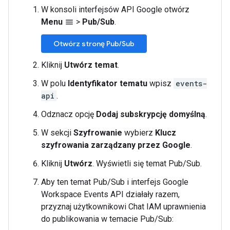
W konsoli interfejsów API Google otwórz
Menu
>
Pub/Sub
.
menu
Otwórz stronę Pub/Sub
Kliknij
Utwórz temat
.
W polu
Identyfikator tematu
wpisz
events-
api
.
Odznacz opcję
Dodaj subskrypcję domyślną
.
W sekcji
Szyfrowanie
wybierz
Klucz
szyfrowania zarządzany przez Google
.
Kliknij
Utwórz
. Wyświetli się temat Pub/Sub.
Aby ten temat Pub/Sub i interfejs Google
Workspace Events API działały razem,
przyznaj użytkownikowi Chat IAM uprawnienia
do publikowania w temacie Pub/Sub: