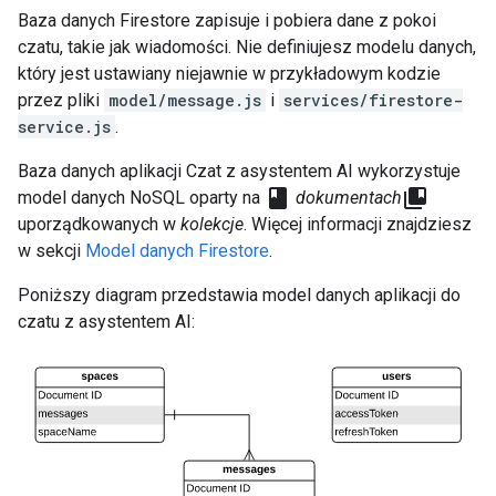
Baza danych Firestore zapisuje i pobiera dane z pokoi
czatu, takie jak wiadomości. Nie definiujesz modelu danych,
który jest ustawiany niejawnie w przykładowym kodzie
przez pliki
model/message.js
i
services/firestore-
service.js
.
Baza danych aplikacji Czat z asystentem AI wykorzystuje
class
collections_bookmark
model danych NoSQL oparty na
dokumentach
uporządkowanych w
kolekcje
. Więcej informacji znajdziesz
w sekcji
Model danych Firestore
.
Poniższy diagram przedstawia model danych aplikacji do
czatu z asystentem AI: