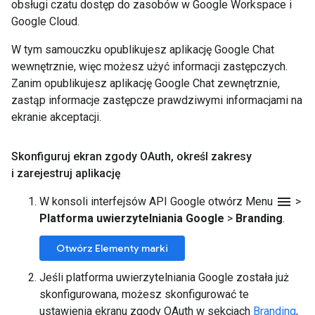
obsługi czatu dostęp do zasobów w Google Workspace i
Google Cloud.
W tym samouczku opublikujesz aplikację Google Chat
wewnętrznie, więc możesz użyć informacji zastępczych.
Zanim opublikujesz aplikację Google Chat zewnętrznie,
zastąp informacje zastępcze prawdziwymi informacjami na
ekranie akceptacji.
Skonfiguruj ekran zgody OAuth
,
określ zakresy
i zarejestruj aplikację
menu
W konsoli interfejsów API Google otwórz Menu
>
Platforma uwierzytelniania Google
>
Branding
.
Otwórz Elementy marki
Jeśli platforma uwierzytelniania Google została już
skonfigurowana, możesz skonfigurować te
ustawienia ekranu zgody OAuth w sekcjach
Branding
,