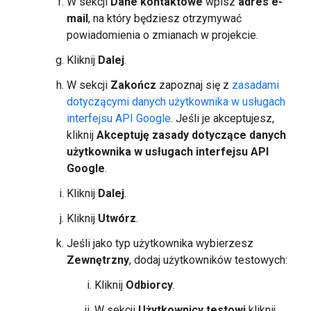
W sekcji
Dane kontaktowe
wpisz
adres e-
mail
, na który będziesz otrzymywać
powiadomienia o zmianach w projekcie.
Kliknij
Dalej
.
W sekcji
Zakończ
zapoznaj się z
zasadami
dotyczącymi danych użytkownika w usługach
interfejsu API Google
. Jeśli je akceptujesz,
kliknij
Akceptuję zasady dotyczące danych
użytkownika w usługach interfejsu API
Google
.
Kliknij
Dalej
.
Kliknij
Utwórz
.
Jeśli jako typ użytkownika wybierzesz
Zewnętrzny
, dodaj użytkowników testowych:
Kliknij
Odbiorcy
.
W sekcji
Użytkownicy testowi
kliknij