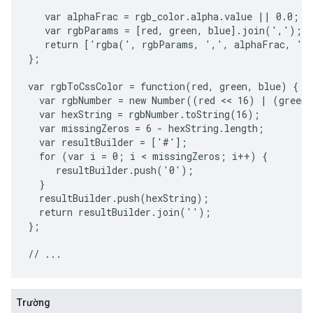
   var alphaFrac = rgb_color.alpha.value || 0.0;

   var rgbParams = [red, green, blue].join(',');

   return ['rgba(', rgbParams, ',', alphaFrac, ')'
};

var rgbToCssColor = function(red, green, blue) {

  var rgbNumber = new Number((red << 16) | (green 
  var hexString = rgbNumber.toString(16);

  var missingZeros = 6 - hexString.length;

  var resultBuilder = ['#'];

  for (var i = 0; i < missingZeros; i++) {

     resultBuilder.push('0');

  }

  resultBuilder.push(hexString);

  return resultBuilder.join('');

};

Trường