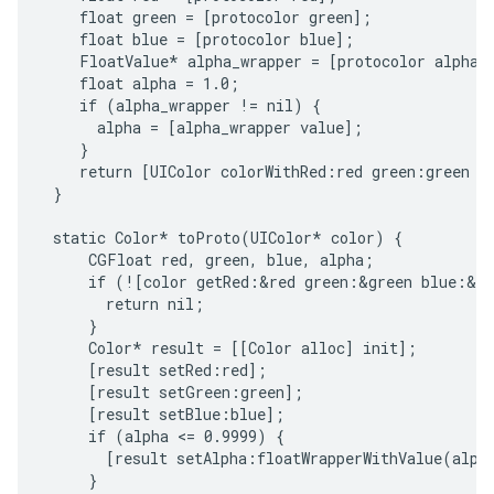
    float green = [protocolor green];

    float blue = [protocolor blue];

    FloatValue* alpha_wrapper = [protocolor alpha];
    float alpha = 1.0;

    if (alpha_wrapper != nil) {

      alpha = [alpha_wrapper value];

    }

    return [UIColor colorWithRed:red green:green bl
 }

 static Color* toProto(UIColor* color) {

     CGFloat red, green, blue, alpha;

     if (![color getRed:&red green:&green blue:&bl
       return nil;

     }

     Color* result = [[Color alloc] init];

     [result setRed:red];

     [result setGreen:green];

     [result setBlue:blue];

     if (alpha <= 0.9999) {

       [result setAlpha:floatWrapperWithValue(alpha
     }
