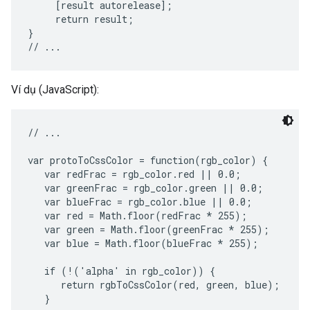
     [result autorelease];

     return result;

}

Ví dụ (JavaScript):
// ...

var protoToCssColor = function(rgb_color) {

   var redFrac = rgb_color.red || 0.0;

   var greenFrac = rgb_color.green || 0.0;

   var blueFrac = rgb_color.blue || 0.0;

   var red = Math.floor(redFrac * 255);

   var green = Math.floor(greenFrac * 255);

   var blue = Math.floor(blueFrac * 255);

   if (!('alpha' in rgb_color)) {

      return rgbToCssColor(red, green, blue);

   }
