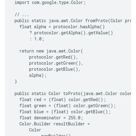
 import com.google.type.Color;

 // ...

 public static java.awt.Color fromProto(Color proto
   float alpha = protocolor.hasAlpha()

       ? protocolor.getAlpha().getValue()

       : 1.0;

   return new java.awt.Color(

       protocolor.getRed(),

       protocolor.getGreen(),

       protocolor.getBlue(),

       alpha);

 }

 public static Color toProto(java.awt.Color color) 
   float red = (float) color.getRed();

   float green = (float) color.getGreen();

   float blue = (float) color.getBlue();

   float denominator = 255.0;

   Color.Builder resultBuilder =

       Color

           .newBuilder()
