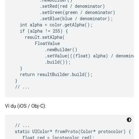
           .setRed(red / denominator)

           .setGreen(green / denominator)

           .setBlue(blue / denominator);

   int alpha = color.getAlpha();

   if (alpha != 255) {

     result.setAlpha(

         FloatValue

             .newBuilder()

             .setValue(((float) alpha) / denominato
             .build());

   }

   return resultBuilder.build();

 }

Ví dụ (iOS / Obj-C):
 // ...

 static UIColor* fromProto(Color* protocolor) {

    float red = [protocolor red];
