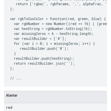
   return ['rgba(', rgbParams, ',', alphaFrac, ')'
};

var rgbToCssColor = function(red, green, blue) {

  var rgbNumber = new Number((red << 16) | (green 
  var hexString = rgbNumber.toString(16);

  var missingZeros = 6 - hexString.length;

  var resultBuilder = ['#'];

  for (var i = 0; i < missingZeros; i++) {

     resultBuilder.push('0');

  }

  resultBuilder.push(hexString);

  return resultBuilder.join('');

};

Alanlar
red