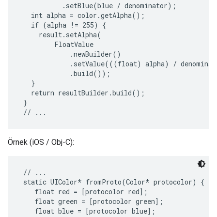
           .setBlue(blue / denominator);

   int alpha = color.getAlpha();

   if (alpha != 255) {

     result.setAlpha(

         FloatValue

             .newBuilder()

             .setValue(((float) alpha) / denominato
             .build());

   }

   return resultBuilder.build();

 }

Örnek (iOS / Obj-C):
 // ...

 static UIColor* fromProto(Color* protocolor) {

    float red = [protocolor red];

    float green = [protocolor green];

    float blue = [protocolor blue];
