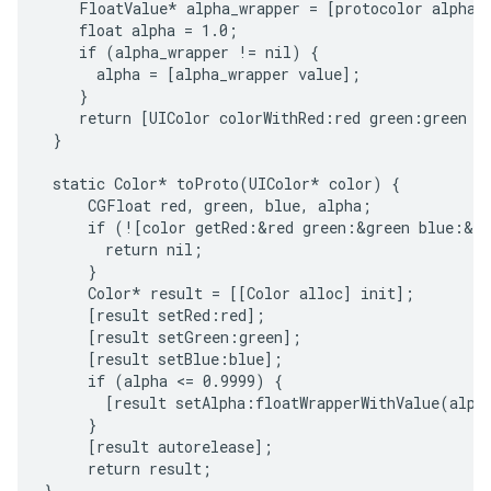
    FloatValue* alpha_wrapper = [protocolor alpha];
    float alpha = 1.0;

    if (alpha_wrapper != nil) {

      alpha = [alpha_wrapper value];

    }

    return [UIColor colorWithRed:red green:green bl
 }

 static Color* toProto(UIColor* color) {

     CGFloat red, green, blue, alpha;

     if (![color getRed:&red green:&green blue:&bl
       return nil;

     }

     Color* result = [[Color alloc] init];

     [result setRed:red];

     [result setGreen:green];

     [result setBlue:blue];

     if (alpha <= 0.9999) {

       [result setAlpha:floatWrapperWithValue(alpha
     }

     [result autorelease];

     return result;

}
