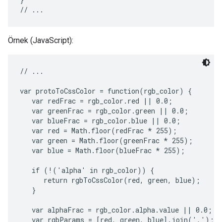
Örnek (JavaScript):
// ...

var protoToCssColor = function(rgb_color) {

   var redFrac = rgb_color.red || 0.0;

   var greenFrac = rgb_color.green || 0.0;

   var blueFrac = rgb_color.blue || 0.0;

   var red = Math.floor(redFrac * 255);

   var green = Math.floor(greenFrac * 255);

   var blue = Math.floor(blueFrac * 255);

   if (!('alpha' in rgb_color)) {

      return rgbToCssColor(red, green, blue);

   }

   var alphaFrac = rgb_color.alpha.value || 0.0;

   var rgbParams = [red, green, blue].join(',');
