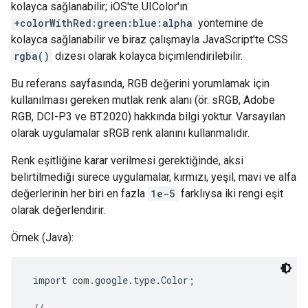
kolayca sağlanabilir; iOS'te UIColor'ın
+colorWithRed:green:blue:alpha
yöntemine de
kolayca sağlanabilir ve biraz çalışmayla JavaScript'te CSS
rgba()
dizesi olarak kolayca biçimlendirilebilir.
Bu referans sayfasında, RGB değerini yorumlamak için
kullanılması gereken mutlak renk alanı (ör. sRGB, Adobe
RGB, DCI-P3 ve BT.2020) hakkında bilgi yoktur. Varsayılan
olarak uygulamalar sRGB renk alanını kullanmalıdır.
Renk eşitliğine karar verilmesi gerektiğinde, aksi
belirtilmediği sürece uygulamalar, kırmızı, yeşil, mavi ve alfa
değerlerinin her biri en fazla
1e-5
farklıysa iki rengi eşit
olarak değerlendirir.
Örnek (Java):
 import com.google.type.Color;

 // ...
