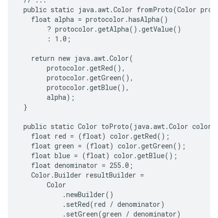
 public static java.awt.Color fromProto(Color proto
   float alpha = protocolor.hasAlpha()

       ? protocolor.getAlpha().getValue()

       : 1.0;

   return new java.awt.Color(

       protocolor.getRed(),

       protocolor.getGreen(),

       protocolor.getBlue(),

       alpha);

 }

 public static Color toProto(java.awt.Color color) 
   float red = (float) color.getRed();

   float green = (float) color.getGreen();

   float blue = (float) color.getBlue();

   float denominator = 255.0;

   Color.Builder resultBuilder =

       Color

           .newBuilder()

           .setRed(red / denominator)

           .setGreen(green / denominator)
