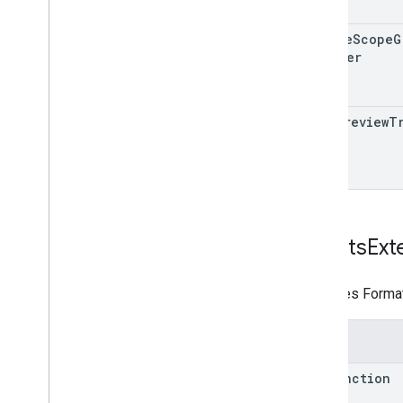
Kartenservice
Manifest für Google Workspace-
on
File
Scope
G
Add-ons
Trigger
Kalender-Konferenzdatendienst
link
Preview
T
Sheets
Ext
Gängiges Format 
Felder
run
Function