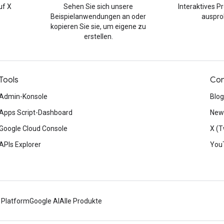
uf X
Sehen Sie sich unsere
Interaktives 
Beispielanwendungen an oder
auspro
kopieren Sie sie, um eigene zu
erstellen.
Tools
Con
Admin-Konsole
Blog
Apps Script-Dashboard
News
Google Cloud Console
X (T
APIs Explorer
You
 Platform
Google AI
Alle Produkte