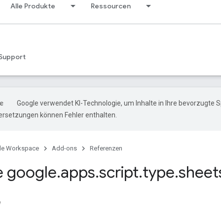
Alle Produkte
Ressourcen
Support
Google verwendet KI-Technologie, um Inhalte in Ihre bevorzugte 
ersetzungen können Fehler enthalten.
le Workspace
Add-ons
Referenzen
 google
.
apps
.
script
.
type
.
sheet
e