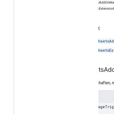
Übersicht
SheetsAddOnMan
apps
.
extensions
.
markup
SheetsExtension
google
.
apps
.
card
.
v1
google
.
apps
.
script
.
type
Übersicht
Index
Kalender
Dokumente
SheetsAd
drive
gmail
SheetsEx
meet
sheets
präsentationen
Sheets
Ad
google
.
cloud
.
gsuiteaddons
.
v1
google
.
type
Eigenschaften, 
Weitere REST- und RPC-Ressourcen
Felder
Audit-Logging
homepage
Trig
Apps Script-Ressourcen