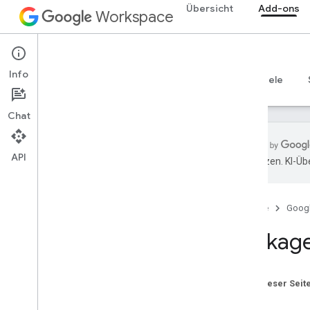
Übersicht
Add-ons
Workspace
Add-ons
Info
Übersicht
Leitfäden
Referenzen
Beispiele
Chat
API
übersetzen. KI-Üb
Übersicht
Startseite
Goog
REST-Ressourcen
Übersicht
Package
Projekte
Projekte
.
Bereitstellungen
Auf dieser Seit
RPC-Ressourcen
Index