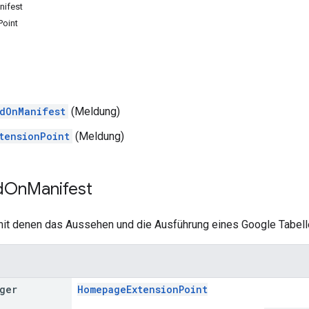
ifest
Point
dOnManifest
(Meldung)
tensionPoint
(Meldung)
d
On
Manifest
mit denen das Aussehen und die Ausführung eines Google Tabel
ger
HomepageExtensionPoint