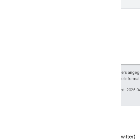
Sofern nicht anders angege
lizenziert. Weitere Informa
Zuletzt aktualisiert: 2025-0
Blog
X (Twitter)