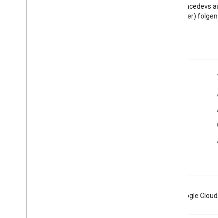
Google Workspace
@workspacedevs a
Developers-Blog lesen
(Twitter) folgen
Google Workspace für Entwickler
Plattformüberblick
Entwicklerprodukte
Versionshinweise
Entwicklersupport
Nutzungsbedingungen
Android
Chrome
Firebase
Google Cloud