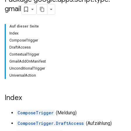
gmail
Auf dieser Seite
Index
ComposeTrigger
DraftAccess
ContextualTrigger
GmailAddOnManifest
UnconditionalTrigger
UniversalAction
Index
ComposeTrigger
(Meldung)
ComposeTrigger.DraftAccess
(Aufzählung)