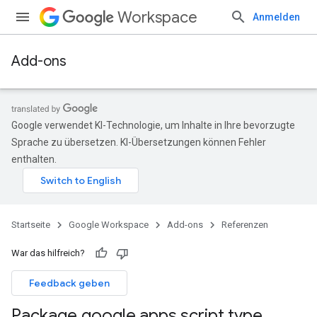
Workspace
Anmelden
Add-ons
Google verwendet KI-Technologie, um Inhalte in Ihre bevorzugte
Sprache zu übersetzen. KI-Übersetzungen können Fehler
enthalten.
Startseite
Google Workspace
Add-ons
Referenzen
War das hilfreich?
Feedback geben
Package google
.
apps
.
script
.
type
.