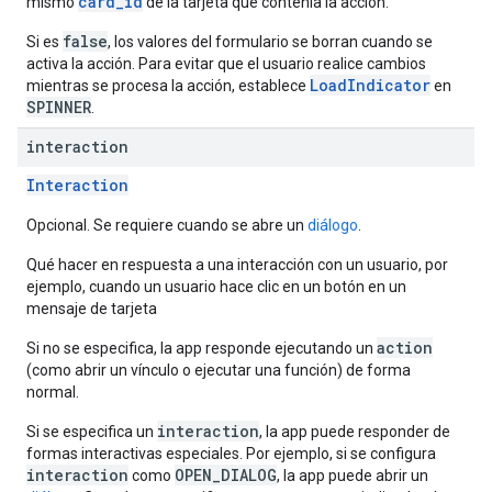
card_id
mismo
de la tarjeta que contenía la acción.
false
Si es
, los valores del formulario se borran cuando se
activa la acción. Para evitar que el usuario realice cambios
LoadIndicator
mientras se procesa la acción, establece
en
SPINNER
.
interaction
Interaction
Opcional. Se requiere cuando se abre un
diálogo
.
Qué hacer en respuesta a una interacción con un usuario, por
ejemplo, cuando un usuario hace clic en un botón en un
mensaje de tarjeta
action
Si no se especifica, la app responde ejecutando un
(como abrir un vínculo o ejecutar una función) de forma
normal.
interaction
Si se especifica un
, la app puede responder de
formas interactivas especiales. Por ejemplo, si se configura
interaction
OPEN_DIALOG
como
, la app puede abrir un