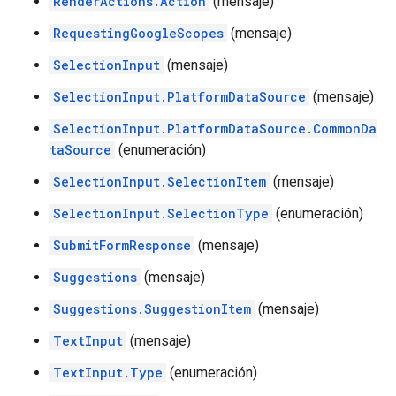
RenderActions.Action
(mensaje)
RequestingGoogleScopes
(mensaje)
SelectionInput
(mensaje)
SelectionInput.PlatformDataSource
(mensaje)
SelectionInput.PlatformDataSource.CommonDa
taSource
(enumeración)
SelectionInput.SelectionItem
(mensaje)
SelectionInput.SelectionType
(enumeración)
SubmitFormResponse
(mensaje)
Suggestions
(mensaje)
Suggestions.SuggestionItem
(mensaje)
TextInput
(mensaje)
TextInput.Type
(enumeración)