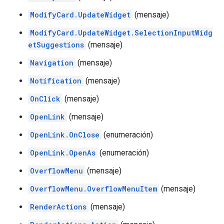
ModifyCard.UpdateWidget
(mensaje)
ModifyCard.UpdateWidget.SelectionInputWidg
etSuggestions
(mensaje)
Navigation
(mensaje)
Notification
(mensaje)
OnClick
(mensaje)
OpenLink
(mensaje)
OpenLink.OnClose
(enumeración)
OpenLink.OpenAs
(enumeración)
OverflowMenu
(mensaje)
OverflowMenu.OverflowMenuItem
(mensaje)
RenderActions
(mensaje)