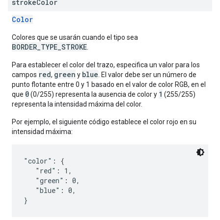
stroke
Color
Color
Colores que se usarán cuando el tipo sea
BORDER_TYPE_STROKE
.
Para establecer el color del trazo, especifica un valor para los
red
green
blue
campos
,
y
. El valor debe ser un número de
punto flotante entre 0 y 1 basado en el valor de color RGB, en el
0
1
que
(0/255) representa la ausencia de color y
(255/255)
representa la intensidad máxima del color.
Por ejemplo, el siguiente código establece el color rojo en su
intensidad máxima:
"color": {

   "red": 1,

   "green": 0,

   "blue": 0,
