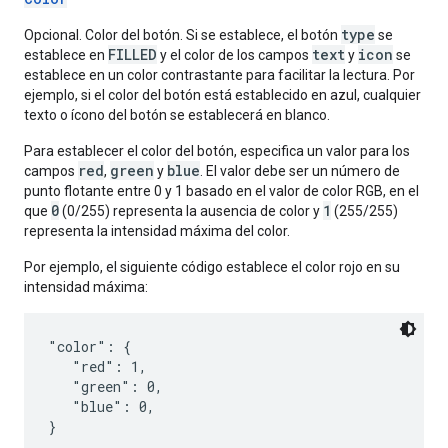
type
Opcional. Color del botón. Si se establece, el botón
se
FILLED
text
icon
establece en
y el color de los campos
y
se
establece en un color contrastante para facilitar la lectura. Por
ejemplo, si el color del botón está establecido en azul, cualquier
texto o ícono del botón se establecerá en blanco.
Para establecer el color del botón, especifica un valor para los
red
green
blue
campos
,
y
. El valor debe ser un número de
punto flotante entre 0 y 1 basado en el valor de color RGB, en el
0
1
que
(0/255) representa la ausencia de color y
(255/255)
representa la intensidad máxima del color.
Por ejemplo, el siguiente código establece el color rojo en su
intensidad máxima:
"color": {

   "red": 1,

   "green": 0,

   "blue": 0,
