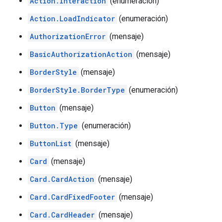
Action.Interaction
(enumeración)
Action.LoadIndicator
(enumeración)
AuthorizationError
(mensaje)
BasicAuthorizationAction
(mensaje)
BorderStyle
(mensaje)
BorderStyle.BorderType
(enumeración)
Button
(mensaje)
Button.Type
(enumeración)
ButtonList
(mensaje)
Card
(mensaje)
Card.CardAction
(mensaje)
Card.CardFixedFooter
(mensaje)
Card.CardHeader
(mensaje)