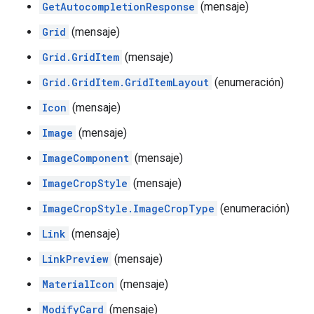
GetAutocompletionResponse
(mensaje)
Grid
(mensaje)
Grid.GridItem
(mensaje)
Grid.GridItem.GridItemLayout
(enumeración)
Icon
(mensaje)
Image
(mensaje)
ImageComponent
(mensaje)
ImageCropStyle
(mensaje)
ImageCropStyle.ImageCropType
(enumeración)
Link
(mensaje)
LinkPreview
(mensaje)
MaterialIcon
(mensaje)
ModifyCard
(mensaje)